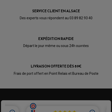
PARTIE CYCLE
KIT RABAISSEMENT MOTO
BULLE / PARE-BRISE
KIT STREET BIKE
LEVIER DE FREIN
LEVIER DE FREIN
SERVICE CLIENT EN ALSACE
RÉTROVISEUR TYPE ORIGINE
LEVIER D'EMBRAYAGE
OPTIQUE TYPE ORIGINE
Des experts vous répondent au 03 89 82 93 40
PÉDALE DE FREIN
PIÈCE MOTEUR
REPOSE PIED TYPE ORIGINE
RETROVISEUR MOTO TYPE ORIGINE
GALET DE VARIATEUR
SÉLECTEUR DE VITESSE
COURROIE
VARIATEUR SCOOTER
EXPÉDITION RAPIDE
POMPE A ESSENCE
Départ le jour même ou sous 24h ouvrées
LIVRAISON OFFERTE DÈS 89€
Frais de port offert en Point Relais et Bureau de Poste
PARTIE CYCLE QUAD