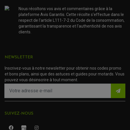
NOS MARQUES
JOINT SPY
FOURCHE ET AMORTISSEUR
ACCESSOIRE SCOOTER APRILIA
PROTECTION MOTO
Nous récoltons vos avis et commentaires grâce à la
ACCESSOIRE SCOOTER BMW
COUVRE CARTER ET SLIDER
plateforme Avis Garantis. Cette récolte s'effectue dans le
ACCESSOIRE SCOOTER GILERA
PATINS DE PROTECTION TOP BLOCK
respect de l'article L111-7-2 du Code de la consommation,
PATIN DE RECHANGE TOP BLOCK
ACCESSOIRE SCOOTER HONDA
garantissant la transparence et l'authenticité de nos avis
PROTECTION RADIATEUR
ACCESSOIRE SCOOTER KYMCO
PROTECTION FOURCHE ET BRAS OSCILLANT
clients.
PROTECTION SILENCIEUX
ACCESSOIRE SCOOTER MBK
PROTECTION LEVIER
ACCESSOIRE SCOOTER PEUGEOT
TAMPONS ALLOY ULTIMA
ACCESSOIRE SCOOTER PIAGGIO
ACCESSOIRE SCOOTER SUZUKI
NEWSLETTER
ROULEMENT MOTO
ACCESSOIRE SCOOTER VESPA
ROULEMENT DE ROUE
ACCESSOIRE SCOOTER YAMAHA
ROULEMENT DE DIRECTION
Inscrivez-vous à notre newsletter pour obtenir nos codes promo
et bons plans, ainsi que des astuces et guides pour motards. Vous
pouvez vous désinscrire à tout moment.
TRANSMISSION
AMORTISSEUR DE COUPLE
EMBRAYAGE MOTO
KIT CHAÎNE MOTO
SUIVEZ-NOUS