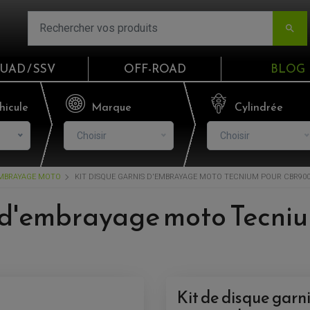

UAD / SSV
OFF-ROAD
BLOG
Email
hicule
Marque
Cylindrée
Choisir
Choisir
Mot de passe
MBRAYAGE MOTO
KIT DISQUE GARNIS D'EMBRAYAGE MOTO TECNIUM POUR CBR900 
Mot de p
s d'embrayage moto Tecni
CO
S'I
Kit de disque gar