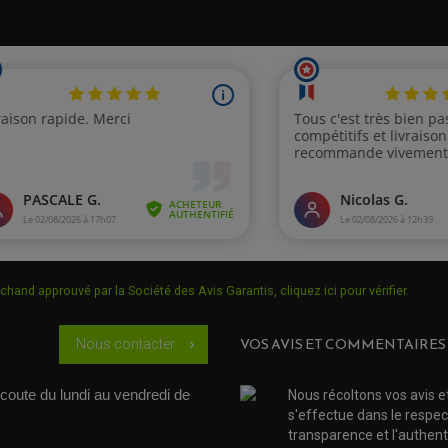
chand approuvé par la Société des Avis Garantis,
cliquez ici pour vérifier
.
VOS AVIS ET COMMENTAIRES
Nous contacter
chevron_right
coute du lundi au vendredi de 
Nous récoltons vos avis e
s'effectue dans le respec
transparence et l'authenti