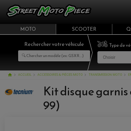
MOTO
SCOOTER
Q
Rechercher votre véhicule
Type de vé
Choisir
home
ACCUEIL
ACCESSOIRES & PIÈCES MOTO
TRANSMISSION MOTO
E
Kit disque garni
99)