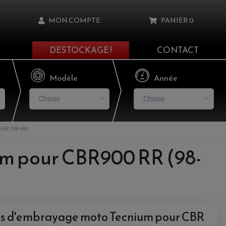
MON COMPTE
PANIER
0
DESTOCKAGE !
CONTACT
Il n'y a aucun produit dans votre panier
Modèle
Année
Choisir
Choisir
RR (98-99)
asse oublié ?
um pour CBR900 RR (98-
NNEXION
NSCRIRE
nis d'embrayage moto Tecnium pour CBR