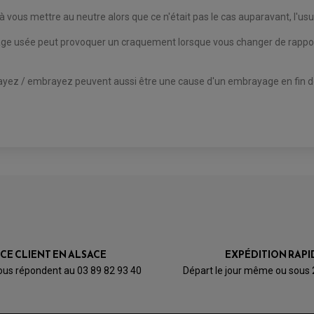
 à vous mettre au neutre alors que ce n'était pas le cas auparavant, l'us
e usée peut provoquer un craquement lorsque vous changer de rapports,
rayez / embrayez peuvent aussi être une cause d'un embrayage en fin de
ICE CLIENT EN ALSACE
EXPÉDITION RAPI
ous répondent au 03 89 82 93 40
Départ le jour même ou sous