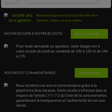
ÉCHAPPEMENT CROSS ENDURO
ROTULE DE TRIANGLE
SÉLECTEUR DE VITESSE
ACCESSOIRES ÉCHAPPEMENT
ÉCHAPPEMENT & SILENCIEUX AKRAPOVIC
ÉCHAPPEMENT & SILENCIEUX FMF
Marchand approuvé par la Société des Avis
PIÈCE MOTEUR
PIÈCES MOTEUR QUAD
ÉCHAPPEMENT & SILENCIEUX PRO CIRCUIT
Garantis,
cliquez ici pour vérifier
.
BOUCHON D'HUILE
ARBRE A CAMES QAUD
COURROIE DE DISTRIBUTION
COURROIE DE TRANSMISSION
PARTIE CYCLE
COUVERCLE + PLATEAU PRESSION
EMBRAYAGE QUAD
NOTRE ÉQUIPE À VOTRE ÉCOUTE
DÉMARREUR MOTO
Nous contacter
chevron_right
EQUIPEMENT ADMISSION / CARBURATEUR
LEVIER DE FREIN
DURITE RADIATEUR
KIT AMÉLIORATION EMBRAYAGE
LEVIER D'EMBRAYAGE
JOINT COUVRE CULASSE
KIT RÉPARATION POMPE A EAU
PÉDALE DE FREIN
KIT RÉPARATION DEMARREUR
SÉLECTEUR DE VITESSE
Pour toute demande ou question, notre équipe est à 
KIT RÉPARATION CARBU.
CÂBLE ACCÉLÉRATEUR
votre écoute du lundi au vendredi de 10h à 12h et de 14h 
KIT RÉPARATION ROBINET
PLASTIQUE QUAD / SSV
CÂBLE D'EMBRAYAGE
MEMBRANE / BOISSEAU
à 17h. 
KICK DE DÉMARRAGE
PROTÈGE-MAINS
RADIATEUR MOTO
REPOSE PIEDS
POMPE A ESSENCE
POIGNÉE
PIPE D'ADMISSION
GUIDON CROSS ET ENDURO
OUTILLAGE ET ACCESSOIRES ATELIER
DEMI COCOTTE
VOS AVIS ET COMMENTAIRES
Tous les avis
chevron_right
QUAD
PNEUMATIQUE
ACCESSOIRE ATELIER QUAD
SUSPENSION
CHAMBRE A AIR
OUTILLAGE QUAD
Nous récoltons vos avis et commentaires grâce à la
NOS MARQUES
JOINT SPY
plateforme Avis Garantis. Cette récolte s'effectue dans le
FOURCHE ET AMORTISSEUR
ACCESSOIRE SCOOTER APRILIA
PROTECTION MOTO
respect de l'article L111-7-2 du Code de la consommation,
ACCESSOIRE SCOOTER BMW
COUVRE CARTER ET SLIDER
garantissant la transparence et l'authenticité de nos avis
ACCESSOIRE SCOOTER GILERA
PATINS DE PROTECTION TOP BLOCK
clients.
PATIN DE RECHANGE TOP BLOCK
ACCESSOIRE SCOOTER HONDA
PROTECTION RADIATEUR