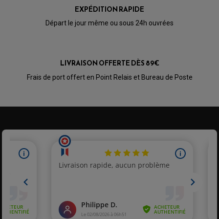
PÉDALE DE FREIN
EXPÉDITION RAPIDE
PIÈCE MOTEUR
REPOSE PIED TYPE ORIGINE
RETROVISEUR MOTO TYPE ORIGINE
Départ le jour même ou sous 24h ouvrées
GALET DE VARIATEUR
SÉLECTEUR DE VITESSE
COURROIE
VARIATEUR SCOOTER
POMPE A ESSENCE
LIVRAISON OFFERTE DÈS 89€
Frais de port offert en Point Relais et Bureau de Poste
PARTIE CYCLE QUAD
AMORTISSEURS QUAD / SSV
BIELLETTES DE DIRECTION
CÂBLE ACCÉLÉRATEUR / EMBRAYAGE / STARTER
COLONNE DE DIRECTION QUAD
KIT RECONDITIONNEMENT TRIANGLE
LEVIER DE FREIN ET D'EMBRAYAGE
ROTULE DE DIRECTION