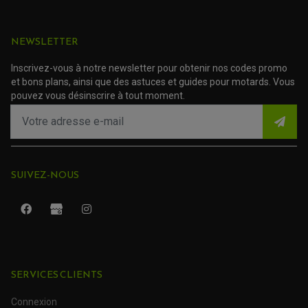
ACCESSOIRE SCOOTER KYMCO
PROTECTION FOURCHE ET BRAS OSCILLANT
PROTECTION SILENCIEUX
ACCESSOIRE SCOOTER MBK
PROTECTION LEVIER
ACCESSOIRE SCOOTER PEUGEOT
TAMPONS ALLOY ULTIMA
NEWSLETTER
ACCESSOIRE SCOOTER PIAGGIO
ACCESSOIRE SCOOTER SUZUKI
Inscrivez-vous à notre newsletter pour obtenir nos codes promo
ROULEMENT MOTO
ACCESSOIRE SCOOTER VESPA
et bons plans, ainsi que des astuces et guides pour motards. Vous
ROULEMENT DE ROUE
ACCESSOIRE SCOOTER YAMAHA
ROULEMENT DE DIRECTION
pouvez vous désinscrire à tout moment.
TRANSMISSION
AMORTISSEUR DE COUPLE
EMBRAYAGE MOTO
KIT CHAÎNE MOTO
SUIVEZ-NOUS
SERVICES CLIENTS
Connexion
ROULEMENT QUAD / SSV