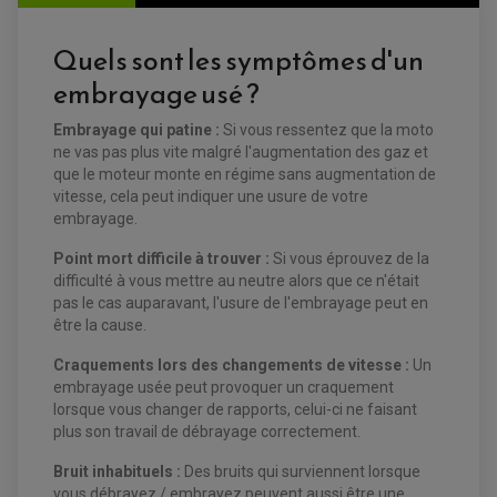
FILTRE A HUILE
FILTRE ET ACCESSOIRE ESSENCE
OUTILLAGE
Quels sont les symptômes d'un
PRODUIT D'ENTRETIEN
embrayage usé ?
Embrayage qui patine :
Si vous ressentez que la moto
ne vas pas plus vite malgré l'augmentation des gaz et
que le moteur monte en régime sans augmentation de
vitesse, cela peut indiquer une usure de votre
embrayage.
EQUIPEMENT ELECTRIQUE QUAD / SSV
ACCESSOIRES ELECTRIQUE QUAD / SSV
Point mort difficile à trouver :
Si
vous éprouvez de la
BOITIER CDI QUAD ET SSV
CHARGEUR DE BATTERIE QUAD / SSV
difficulté à vous mettre au neutre alors que ce n'était
COMPTEUR QUAD / SSV
pas le cas auparavant, l'usure de l'embrayage peut en
CONTACTEUR A CLÉ QUAD
être la cause.
DÉMARREUR
ECLAIRAGE LED / HALOGÈNE
STATOR ET REDRESSEUR / REGULATEUR
Craquements lors des changements de vitesse :
Un
VENTILATEUR DE RADIATEUR
embrayage usée peut provoquer un craquement
lorsque vous changer de rapports, celui-ci ne faisant
EQUIPEMENT FREINAGE QUAD / SSV
plus son travail de débrayage correctement.
PNEUMATIQUE
DISQUE DE FREIN QUAD / SSV
KIT DURITE DE FREIN QUAD
MOUSSE
Bruit inhabituels :
Des bruits qui surviennent lorsque
KIT REPARATION MAÎTRE CYLINDRE QUAD / SSV
CHAMBRE À AIR
vous débrayez / embrayez peuvent aussi être une