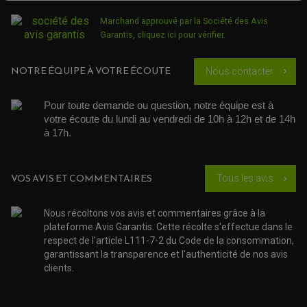
SÉLECTEUR DE VITESSE
ACCESSOIRES ÉCHAPPEMENT
ÉCHAPPEMENT & SILENCIEUX AKRAPOVIC
Marchand approuvé par la Société des Avis
ÉCHAPPEMENT & SILENCIEUX FMF
PIÈCE MOTEUR
PIÈCES MOTEUR QUAD
ÉCHAPPEMENT & SILENCIEUX PRO CIRCUIT
Garantis,
cliquez ici pour vérifier
.
BOUCHON D'HUILE
ARBRE A CAMES QAUD
COURROIE DE DISTRIBUTION
COURROIE DE TRANSMISSION
PARTIE CYCLE
COUVERCLE + PLATEAU PRESSION
NOTRE ÉQUIPE À VOTRE ÉCOUTE
EMBRAYAGE QUAD
Nous contacter
chevron_right
DÉMARREUR MOTO
EQUIPEMENT ADMISSION / CARBURATEUR
LEVIER DE FREIN
DURITE RADIATEUR
KIT AMÉLIORATION EMBRAYAGE
LEVIER D'EMBRAYAGE
JOINT COUVRE CULASSE
KIT RÉPARATION POMPE A EAU
PÉDALE DE FREIN
Pour toute demande ou question, notre équipe est à 
KIT RÉPARATION DEMARREUR
SÉLECTEUR DE VITESSE
KIT RÉPARATION CARBU.
votre écoute du lundi au vendredi de 10h à 12h et de 14h 
CÂBLE ACCÉLÉRATEUR
KIT RÉPARATION ROBINET
PLASTIQUE QUAD / SSV
CÂBLE D'EMBRAYAGE
à 17h. 
MEMBRANE / BOISSEAU
KICK DE DÉMARRAGE
PROTÈGE-MAINS
RADIATEUR MOTO
REPOSE PIEDS
POMPE A ESSENCE
POIGNÉE
PIPE D'ADMISSION
GUIDON CROSS ET ENDURO
OUTILLAGE ET ACCESSOIRES ATELIER
VOS AVIS ET COMMENTAIRES
Tous les avis
chevron_right
DEMI COCOTTE
QUAD
PNEUMATIQUE
ACCESSOIRE ATELIER QUAD
Nous récoltons vos avis et commentaires grâce à la
SUSPENSION
CHAMBRE A AIR
OUTILLAGE QUAD
NOS MARQUES
plateforme Avis Garantis. Cette récolte s'effectue dans le
JOINT SPY
FOURCHE ET AMORTISSEUR
respect de l'article L111-7-2 du Code de la consommation,
ACCESSOIRE SCOOTER APRILIA
PROTECTION MOTO
garantissant la transparence et l'authenticité de nos avis
ACCESSOIRE SCOOTER BMW
COUVRE CARTER ET SLIDER
clients.
ACCESSOIRE SCOOTER GILERA
PATINS DE PROTECTION TOP BLOCK
PATIN DE RECHANGE TOP BLOCK
ACCESSOIRE SCOOTER HONDA
PROTECTION RADIATEUR
ACCESSOIRE SCOOTER KYMCO
PROTECTION FOURCHE ET BRAS OSCILLANT