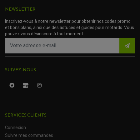
PROTECTION SILENCIEUX
ACCESSOIRE SCOOTER MBK
PROTECTION LEVIER
NEWSLETTER
ACCESSOIRE SCOOTER PEUGEOT
TAMPONS ALLOY ULTIMA
ACCESSOIRE SCOOTER PIAGGIO
Inscrivez-vous à notre newsletter pour obtenir nos codes promo
ACCESSOIRE SCOOTER SUZUKI
ROULEMENT MOTO
et bons plans, ainsi que des astuces et guides pour motards. Vous
ACCESSOIRE SCOOTER VESPA
ROULEMENT DE ROUE
pouvez vous désinscrire à tout moment.
ACCESSOIRE SCOOTER YAMAHA
ROULEMENT DE DIRECTION
TRANSMISSION
AMORTISSEUR DE COUPLE
EMBRAYAGE MOTO
KIT CHAÎNE MOTO
SUIVEZ-NOUS
SERVICES CLIENTS
Connexion
ROULEMENT QUAD / SSV
Suivre mes commandes
JOINT DE TIGE D'AMORTISSEUR