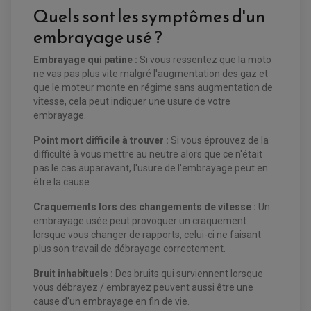
FILTRE ET ACCESSOIRE ESSENCE
Quels sont les symptômes d'un
OUTILLAGE
PRODUIT D'ENTRETIEN
embrayage usé ?
Embrayage qui patine :
Si vous ressentez que la moto
ne vas pas plus vite malgré l'augmentation des gaz et
que le moteur monte en régime sans augmentation de
vitesse, cela peut indiquer une usure de votre
embrayage.
EQUIPEMENT ELECTRIQUE QUAD / SSV
Point mort difficile à trouver :
Si
vous éprouvez de la
ACCESSOIRES ELECTRIQUE QUAD / SSV
BOITIER CDI QUAD ET SSV
difficulté à vous mettre au neutre alors que ce n'était
CHARGEUR DE BATTERIE QUAD / SSV
pas le cas auparavant, l'usure de l'embrayage peut en
COMPTEUR QUAD / SSV
être la cause.
CONTACTEUR A CLÉ QUAD
DÉMARREUR
ECLAIRAGE LED / HALOGÈNE
Craquements lors des changements de vitesse :
Un
STATOR ET REDRESSEUR / REGULATEUR
embrayage usée peut provoquer un craquement
VENTILATEUR DE RADIATEUR
lorsque vous changer de rapports, celui-ci ne faisant
plus son travail de débrayage correctement.
EQUIPEMENT FREINAGE QUAD / SSV
PNEUMATIQUE
DISQUE DE FREIN QUAD / SSV
Bruit inhabituels :
Des bruits qui surviennent lorsque
KIT DURITE DE FREIN QUAD
MOUSSE
vous débrayez / embrayez peuvent aussi être une
KIT REPARATION MAÎTRE CYLINDRE QUAD / SSV
CHAMBRE À AIR
cause d'un embrayage en fin de vie.
PLAQUETTES DE FREIN QUAD / SSV