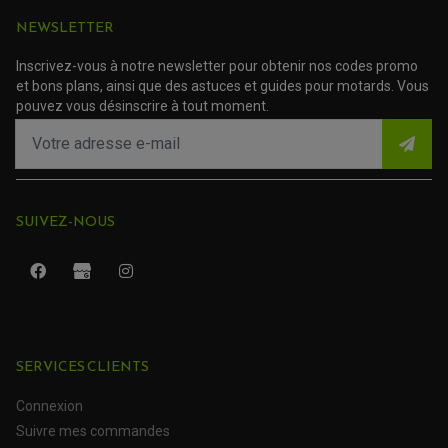
PROTECTION SILENCIEUX
ACCESSOIRE SCOOTER MBK
PROTECTION LEVIER
NEWSLETTER
ACCESSOIRE SCOOTER PEUGEOT
TAMPONS ALLOY ULTIMA
ACCESSOIRE SCOOTER PIAGGIO
Inscrivez-vous à notre newsletter pour obtenir nos codes promo
ACCESSOIRE SCOOTER SUZUKI
ROULEMENT MOTO
et bons plans, ainsi que des astuces et guides pour motards. Vous
ACCESSOIRE SCOOTER VESPA
ROULEMENT DE ROUE
pouvez vous désinscrire à tout moment.
ACCESSOIRE SCOOTER YAMAHA
ROULEMENT DE DIRECTION
TRANSMISSION
AMORTISSEUR DE COUPLE
EMBRAYAGE MOTO
KIT CHAÎNE MOTO
SUIVEZ-NOUS
SERVICES CLIENTS
Connexion
ROULEMENT QUAD / SSV
Suivre mes commandes
JOINT DE TIGE D'AMORTISSEUR