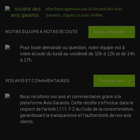
SÉLECTEUR DE VITESSE
ACCESSOIRES ÉCHAPPEMENT
ÉCHAPPEMENT & SILENCIEUX AKRAPOVIC
Marchand approuvé par la Société des Avis
ÉCHAPPEMENT & SILENCIEUX FMF
PIÈCE MOTEUR
PIÈCES MOTEUR QUAD
Garantis,
cliquez ici pour vérifier
.
ÉCHAPPEMENT & SILENCIEUX PRO CIRCUIT
BOUCHON D'HUILE
ARBRE A CAMES QAUD
COURROIE DE DISTRIBUTION
COURROIE DE TRANSMISSION
PARTIE CYCLE
COUVERCLE + PLATEAU PRESSION
NOTRE ÉQUIPE À VOTRE ÉCOUTE
EMBRAYAGE QUAD
Nous contacter
chevron_right
DÉMARREUR MOTO
EQUIPEMENT ADMISSION / CARBURATEUR
LEVIER DE FREIN
DURITE RADIATEUR
KIT AMÉLIORATION EMBRAYAGE
LEVIER D'EMBRAYAGE
JOINT COUVRE CULASSE
KIT RÉPARATION POMPE A EAU
PÉDALE DE FREIN
Pour toute demande ou question, notre équipe est à 
KIT RÉPARATION DEMARREUR
SÉLECTEUR DE VITESSE
KIT RÉPARATION CARBU.
votre écoute du lundi au vendredi de 10h à 12h et de 14h 
CÂBLE ACCÉLÉRATEUR
KIT RÉPARATION ROBINET
PLASTIQUE QUAD / SSV
CÂBLE D'EMBRAYAGE
à 17h. 
MEMBRANE / BOISSEAU
KICK DE DÉMARRAGE
PROTÈGE-MAINS
RADIATEUR MOTO
REPOSE PIEDS
POMPE A ESSENCE
POIGNÉE
PIPE D'ADMISSION
GUIDON CROSS ET ENDURO
VOS AVIS ET COMMENTAIRES
OUTILLAGE ET ACCESSOIRES ATELIER
Tous les avis
chevron_right
DEMI COCOTTE
QUAD
PNEUMATIQUE
ACCESSOIRE ATELIER QUAD
Nous récoltons vos avis et commentaires grâce à la
SUSPENSION
CHAMBRE A AIR
OUTILLAGE QUAD
plateforme Avis Garantis. Cette récolte s'effectue dans le
NOS MARQUES
JOINT SPY
FOURCHE ET AMORTISSEUR
respect de l'article L111-7-2 du Code de la consommation,
ACCESSOIRE SCOOTER APRILIA
PROTECTION MOTO
garantissant la transparence et l'authenticité de nos avis
ACCESSOIRE SCOOTER BMW
COUVRE CARTER ET SLIDER
clients.
ACCESSOIRE SCOOTER GILERA
PATINS DE PROTECTION TOP BLOCK
PATIN DE RECHANGE TOP BLOCK
ACCESSOIRE SCOOTER HONDA
PROTECTION RADIATEUR
ACCESSOIRE SCOOTER KYMCO
PROTECTION FOURCHE ET BRAS OSCILLANT