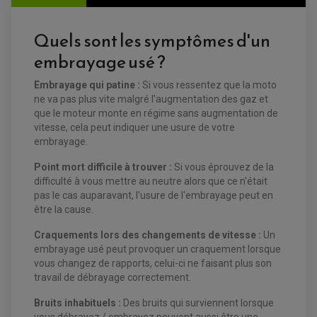
FILTRE ET ACCESSOIRE ESSENCE
OUTILLAGE
PRODUIT D'ENTRETIEN
Quels sont les symptômes d'un
embrayage usé ?
Embrayage qui patine :
Si vous ressentez que la moto
ne va pas plus vite malgré l'augmentation des gaz et
que le moteur monte en régime sans augmentation de
vitesse, cela peut indiquer une usure de votre
EQUIPEMENT ELECTRIQUE QUAD / SSV
embrayage.
ACCESSOIRES ELECTRIQUE QUAD / SSV
BOITIER CDI QUAD ET SSV
CHARGEUR DE BATTERIE QUAD / SSV
Point mort difficile à trouver :
Si
vous éprouvez de la
COMPTEUR QUAD / SSV
difficulté à vous mettre au neutre alors que ce n'était
CONTACTEUR A CLÉ QUAD
pas le cas auparavant, l'usure de l'embrayage peut en
DÉMARREUR
ECLAIRAGE LED / HALOGÈNE
être la cause.
STATOR ET REDRESSEUR / REGULATEUR
VENTILATEUR DE RADIATEUR
Craquements lors des changements de vitesse :
Un
embrayage usé peut provoquer un craquement lorsque
EQUIPEMENT FREINAGE QUAD / SSV
vous changez de rapports, celui-ci ne faisant plus son
PNEUMATIQUE
DISQUE DE FREIN QUAD / SSV
travail de débrayage correctement.
KIT DURITE DE FREIN QUAD
MOUSSE
KIT REPARATION MAÎTRE CYLINDRE QUAD / SSV
CHAMBRE À AIR
Bruits inhabituels :
Des bruits qui surviennent lorsque
PLAQUETTES DE FREIN QUAD / SSV