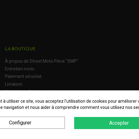
LA BOUTIQUE
À propos de Street Moto Pièce "SMP"
Entretien moto
Paiement sécurisé
Livraison
Satisfait ou Remboursé
 à utiliser ce site, vous acceptez l'utilisation de cookies pour améliorer 
e navigation et nous aider à comprendre comment vous utilisez nos ser
Configurer
Accepter
es Personnelles
Plan du site