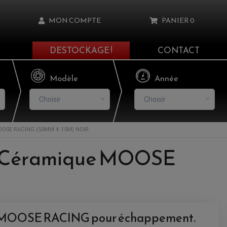
MON COMPTE
PANIER
0
DESTOCKAGE !
CONTACT
Il n'y a aucun produit dans votre panier
Modèle
Année
Choisir
Choisir
OSE RACING (50MM X 15M) NOIR
asse oublié ?
su Céramique MOOSE
NNEXION
NSCRIRE
 MOOSE RACING pour échappement.