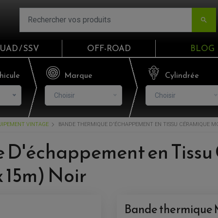

UAD / SSV
OFF-ROAD
BLOG
Email
hicule
Marque
Cylindrée
Choisir
Choisir
Mot de passe
UIPEMENT VINTAGE
BANDE THERMIQUE D'ÉCHAPPEMENT EN TISSU CÉRAMIQUE MO
Mot de p
e D'échappement en Tis
CO
15m) Noir
S'I
Bande thermique