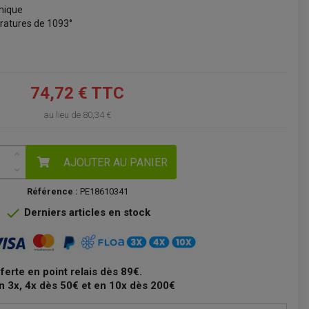
amique
VOIR LE PANIER
ratures de 1093°
74,72 € TTC
au lieu de
80,34 €
AJOUTER AU PANIER
Référence :
PE18610341

Derniers articles en stock
fferte en point relais dès 89€.
n 3x, 4x dès 50€ et en 10x dès 200€