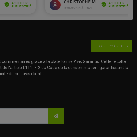
Tous les avis
chevron_right
t commentaires grâce à la plateforme Avis Garantis. Cette récolte
t de l'article L111-7-2 du Code de la consommation, garantissant la
cité de nos avis clients.