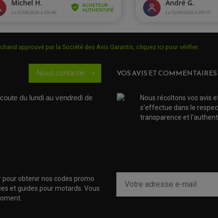
chand approuvé par la Société des Avis Garantis,
cliquez ici pour vérifier
.
VOS AVIS ET COMMENTAIRES
Nous contacter
chevron_right
coute du lundi au vendredi de 
Nous récoltons vos avis e
s'effectue dans le respec
transparence et l'authenti
r pour obtenir nos codes promo
uces et guides pour motards. Vous
moment.