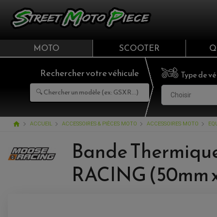
MOTO
SCOOTER
Q
Rechercher votre véhicule
Type de vé
Choisir
home
ACCUEIL
ACCESSOIRES & PIÈCES MOTO
ACCESSOIRES MOTO
EQ
Bande Thermiqu
RACING (50mm x 