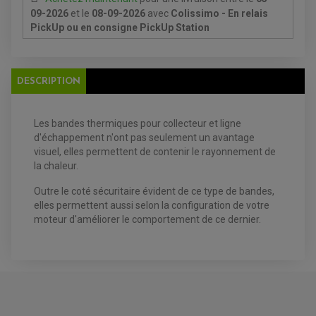
09-2026
et le
08-09-2026
avec
Colissimo - En relais
PickUp ou en consigne PickUp Station
EQUIPEMENT ELECTRIQUE QUAD / SSV
DESCRIPTION
ACCESSOIRES ELECTRIQUE QUAD / SSV
BOITIER CDI QUAD ET SSV
CHARGEUR DE BATTERIE QUAD / SSV
COMPTEUR QUAD / SSV
Les bandes thermiques pour collecteur et ligne
CONTACTEUR A CLÉ QUAD
d'échappement n'ont pas seulement un avantage
DÉMARREUR
visuel, elles permettent de contenir le rayonnement de
ECLAIRAGE LED / HALOGÈNE
STATOR ET REDRESSEUR / REGULATEUR
la chaleur.
VENTILATEUR DE RADIATEUR
Outre le coté sécuritaire évident de ce type de bandes,
EQUIPEMENT FREINAGE QUAD / SSV
elles permettent aussi selon la configuration de votre
PNEUMATIQUE
moteur d'améliorer le comportement de ce dernier.
DISQUE DE FREIN QUAD / SSV
KIT DURITE DE FREIN QUAD
MOUSSE
KIT REPARATION MAÎTRE CYLINDRE QUAD / SSV
CHAMBRE À AIR
PLAQUETTES DE FREIN QUAD / SSV
EQUIPEMENT FREINAGE MOTO CROSS ET
HUILE ET PRODUIT D'ENTRETIEN QUAD
FREINAGE
ENDURO
HUILE POUR QUAD
ACCESSOIRE + VISSERIE FREINAGE
ACCESSOIRES FREINAGE
PRODUIT D'ENTRETIEN QUAD
DISQUE DE FREIN
DISQUE DE FREIN AVANT