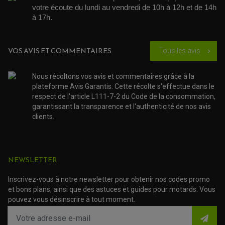
EQUIPEMENT ADMISSION / CARBURATEUR
LEVIER DE FREIN
DURITE RADIATEUR
votre écoute du lundi au vendredi de 10h à 12h et de 14h 
KIT AMÉLIORATION EMBRAYAGE
LEVIER D'EMBRAYAGE
JOINT COUVRE CULASSE
KIT RÉPARATION POMPE A EAU
à 17h. 
PÉDALE DE FREIN
KIT RÉPARATION DEMARREUR
SÉLECTEUR DE VITESSE
KIT RÉPARATION CARBU.
CÂBLE ACCÉLÉRATEUR
KIT RÉPARATION ROBINET
PLASTIQUE QUAD / SSV
CÂBLE D'EMBRAYAGE
MEMBRANE / BOISSEAU
KICK DE DÉMARRAGE
VOS AVIS ET COMMENTAIRES
PROTÈGE-MAINS
Tous les avis
chevron_right
RADIATEUR MOTO
REPOSE PIEDS
POMPE A ESSENCE
POIGNÉE
PIPE D'ADMISSION
GUIDON CROSS ET ENDURO
OUTILLAGE ET ACCESSOIRES ATELIER
Nous récoltons vos avis et commentaires grâce à la
DEMI COCOTTE
QUAD
plateforme Avis Garantis. Cette récolte s'effectue dans le
PNEUMATIQUE
ACCESSOIRE ATELIER QUAD
respect de l'article L111-7-2 du Code de la consommation,
SUSPENSION
CHAMBRE A AIR
OUTILLAGE QUAD
garantissant la transparence et l'authenticité de nos avis
NOS MARQUES
JOINT SPY
clients.
FOURCHE ET AMORTISSEUR
ACCESSOIRE SCOOTER APRILIA
PROTECTION MOTO
ACCESSOIRE SCOOTER BMW
COUVRE CARTER ET SLIDER
ACCESSOIRE SCOOTER GILERA
PATINS DE PROTECTION TOP BLOCK
PATIN DE RECHANGE TOP BLOCK
ACCESSOIRE SCOOTER HONDA
PROTECTION RADIATEUR
NEWSLETTER
ACCESSOIRE SCOOTER KYMCO
PROTECTION FOURCHE ET BRAS OSCILLANT
PROTECTION SILENCIEUX
ACCESSOIRE SCOOTER MBK
PROTECTION LEVIER
Inscrivez-vous à notre newsletter pour obtenir nos codes promo
ACCESSOIRE SCOOTER PEUGEOT
TAMPONS ALLOY ULTIMA
et bons plans, ainsi que des astuces et guides pour motards. Vous
ACCESSOIRE SCOOTER PIAGGIO
pouvez vous désinscrire à tout moment.
ACCESSOIRE SCOOTER SUZUKI
ROULEMENT MOTO
ACCESSOIRE SCOOTER VESPA
ROULEMENT DE ROUE