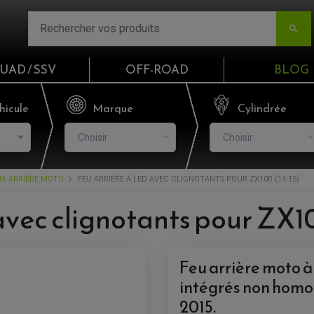

UAD / SSV
OFF-ROAD
BLOG
Email
hicule
Marque
Cylindrée
Choisir
Choisir
Mot de passe
UX ARRIÈRE MOTO
FEU ARRIÈRE À LED AVEC CLIGNOTANTS POUR ZX10R (11-15)
Mot de p
 avec clignotants pour ZX10
CO
Feu arrière moto 
S'I
intégrés non homo
2015.