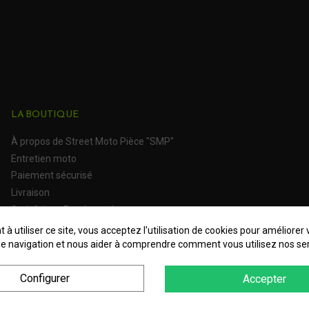
LA BOUTIQUE
À propos de Street Moto Pièce "SMP"
Entretien moto
Paiement sécurisé
Livraison
Satisfait ou Remboursé
 à utiliser ce site, vous acceptez l'utilisation de cookies pour améliorer 
e navigation et nous aider à comprendre comment vous utilisez nos ser
Configurer
Accepter
 Personnelles
Plan du site