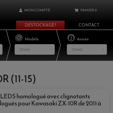
MON COMPTE
PANIER
0
DESTOCKAGE !
CONTACT
Il n'y a aucun produit dans votre panier
Modèle
Année
Choisir
Choisir
asse oublié ?
R (11-15)
NNEXION
à LEDS homologué avec clignotants
NSCRIRE
logués pour Kawasaki ZX-10R de 2011 à