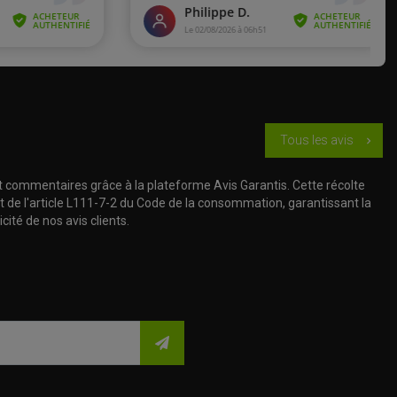
Tous les avis
chevron_right
t commentaires grâce à la plateforme Avis Garantis. Cette récolte
t de l'article L111-7-2 du Code de la consommation, garantissant la
cité de nos avis clients.