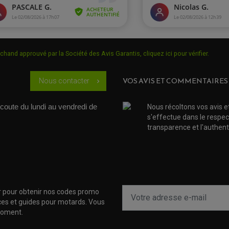
chand approuvé par la Société des Avis Garantis,
cliquez ici pour vérifier
.
VOS AVIS ET COMMENTAIRES
Nous contacter
chevron_right
coute du lundi au vendredi de 
Nous récoltons vos avis e
s'effectue dans le respec
transparence et l'authenti
r pour obtenir nos codes promo
uces et guides pour motards. Vous
moment.