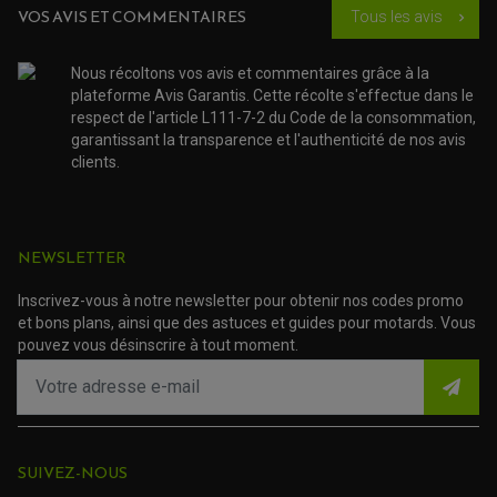
CÂBLE ACCÉLÉRATEUR
VOS AVIS ET COMMENTAIRES
KIT RÉPARATION ROBINET
Tous les avis
chevron_right
PLASTIQUE QUAD / SSV
CÂBLE D'EMBRAYAGE
MEMBRANE / BOISSEAU
KICK DE DÉMARRAGE
PROTÈGE-MAINS
RADIATEUR MOTO
REPOSE PIEDS
POMPE A ESSENCE
POIGNÉE
Nous récoltons vos avis et commentaires grâce à la
PIPE D'ADMISSION
GUIDON CROSS ET ENDURO
plateforme Avis Garantis. Cette récolte s'effectue dans le
OUTILLAGE ET ACCESSOIRES ATELIER
DEMI COCOTTE
respect de l'article L111-7-2 du Code de la consommation,
QUAD
PNEUMATIQUE
garantissant la transparence et l'authenticité de nos avis
ACCESSOIRE ATELIER QUAD
SUSPENSION
CHAMBRE A AIR
OUTILLAGE QUAD
clients.
NOS MARQUES
JOINT SPY
FOURCHE ET AMORTISSEUR
ACCESSOIRE SCOOTER APRILIA
PROTECTION MOTO
ACCESSOIRE SCOOTER BMW
COUVRE CARTER ET SLIDER
ACCESSOIRE SCOOTER GILERA
PATINS DE PROTECTION TOP BLOCK
NEWSLETTER
PATIN DE RECHANGE TOP BLOCK
ACCESSOIRE SCOOTER HONDA
PROTECTION RADIATEUR
ACCESSOIRE SCOOTER KYMCO
PROTECTION FOURCHE ET BRAS OSCILLANT
Inscrivez-vous à notre newsletter pour obtenir nos codes promo
PROTECTION SILENCIEUX
ACCESSOIRE SCOOTER MBK
et bons plans, ainsi que des astuces et guides pour motards. Vous
PROTECTION LEVIER
ACCESSOIRE SCOOTER PEUGEOT
pouvez vous désinscrire à tout moment.
TAMPONS ALLOY ULTIMA
ACCESSOIRE SCOOTER PIAGGIO
ACCESSOIRE SCOOTER SUZUKI
ROULEMENT MOTO
ACCESSOIRE SCOOTER VESPA
ROULEMENT DE ROUE
ACCESSOIRE SCOOTER YAMAHA
ROULEMENT DE DIRECTION
SUIVEZ-NOUS
TRANSMISSION