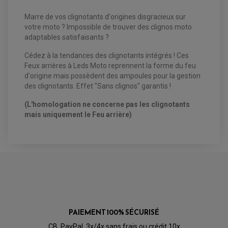
Marre de vos clignotants d'origines disgracieux sur
votre moto ? Impossible de trouver des clignos moto
EQUIPEMENT ELECTRIQUE QUAD / SSV
adaptables satisfaisants ?
ACCESSOIRES ELECTRIQUE QUAD / SSV
BOITIER CDI QUAD ET SSV
Cédez à la tendances des clignotants intégrés ! Ces
CHARGEUR DE BATTERIE QUAD / SSV
COMPTEUR QUAD / SSV
Feux arrières à Leds Moto reprennent la forme du feu
CONTACTEUR A CLÉ QUAD
d'origine mais possèdent des ampoules pour la gestion
DÉMARREUR
des clignotants. Effet "Sans clignos" garantis !
ECLAIRAGE LED / HALOGÈNE
STATOR ET REDRESSEUR / REGULATEUR
VENTILATEUR DE RADIATEUR
(L'homologation ne concerne pas les clignotants
mais uniquement le Feu arrière)
EQUIPEMENT FREINAGE QUAD / SSV
PNEUMATIQUE
DISQUE DE FREIN QUAD / SSV
KIT DURITE DE FREIN QUAD
MOUSSE
KIT REPARATION MAÎTRE CYLINDRE QUAD / SSV
CHAMBRE À AIR
PLAQUETTES DE FREIN QUAD / SSV
EQUIPEMENT FREINAGE MOTO CROSS ET
HUILE ET PRODUIT D'ENTRETIEN QUAD
FREINAGE
ENDURO
HUILE POUR QUAD
ACCESSOIRE + VISSERIE FREINAGE
ACCESSOIRES FREINAGE
PRODUIT D'ENTRETIEN QUAD
DISQUE DE FREIN
DISQUE DE FREIN AVANT
PAIEMENT 100% SÉCURISÉ
PLAQUETTE DE FREIN
DISQUE DE FREIN ARRIÈRE
KIT DURITE DE FREIN
PLAQUETTE DE FREIN
JANTES / ACCESSOIRES QUAD ET SSV
CB, PayPal, 3x/4x sans frais ou crédit 10x
KIT DURITE D'EMBRAYAGE MOTO
KIT RÉPARATION PÉDALE DE FREIN