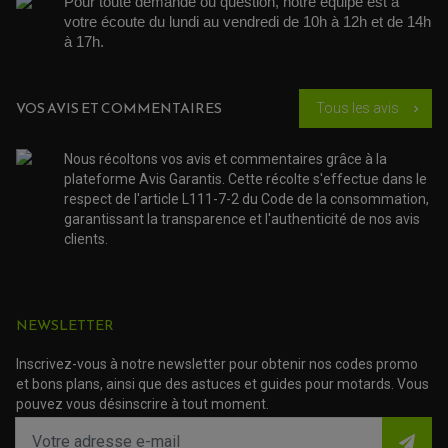
Pour toute demande ou question, notre équipe est à 
ROTULE DE DIRECTION
ÉCHAPPEMENT CROSS ENDURO
ROTULE DE TRIANGLE
votre écoute du lundi au vendredi de 10h à 12h et de 14h 
SÉLECTEUR DE VITESSE
ACCESSOIRES ÉCHAPPEMENT
à 17h. 
ÉCHAPPEMENT & SILENCIEUX AKRAPOVIC
ÉCHAPPEMENT & SILENCIEUX FMF
PIÈCE MOTEUR
PIÈCES MOTEUR QUAD
ÉCHAPPEMENT & SILENCIEUX PRO CIRCUIT
BOUCHON D'HUILE
ARBRE A CAMES QAUD
VOS AVIS ET COMMENTAIRES
Tous les avis
COURROIE DE DISTRIBUTION
chevron_right
COURROIE DE TRANSMISSION
PARTIE CYCLE
COUVERCLE + PLATEAU PRESSION
EMBRAYAGE QUAD
DÉMARREUR MOTO
EQUIPEMENT ADMISSION / CARBURATEUR
LEVIER DE FREIN
DURITE RADIATEUR
Nous récoltons vos avis et commentaires grâce à la
KIT AMÉLIORATION EMBRAYAGE
LEVIER D'EMBRAYAGE
JOINT COUVRE CULASSE
KIT RÉPARATION POMPE A EAU
PÉDALE DE FREIN
plateforme Avis Garantis. Cette récolte s'effectue dans le
KIT RÉPARATION DEMARREUR
SÉLECTEUR DE VITESSE
respect de l'article L111-7-2 du Code de la consommation,
KIT RÉPARATION CARBU.
CÂBLE ACCÉLÉRATEUR
KIT RÉPARATION ROBINET
garantissant la transparence et l'authenticité de nos avis
PLASTIQUE QUAD / SSV
CÂBLE D'EMBRAYAGE
MEMBRANE / BOISSEAU
KICK DE DÉMARRAGE
clients.
PROTÈGE-MAINS
RADIATEUR MOTO
REPOSE PIEDS
POMPE A ESSENCE
POIGNÉE
PIPE D'ADMISSION
GUIDON CROSS ET ENDURO
OUTILLAGE ET ACCESSOIRES ATELIER
DEMI COCOTTE
QUAD
PNEUMATIQUE
NEWSLETTER
ACCESSOIRE ATELIER QUAD
SUSPENSION
CHAMBRE A AIR
OUTILLAGE QUAD
NOS MARQUES
JOINT SPY
Inscrivez-vous à notre newsletter pour obtenir nos codes promo
FOURCHE ET AMORTISSEUR
ACCESSOIRE SCOOTER APRILIA
et bons plans, ainsi que des astuces et guides pour motards. Vous
PROTECTION MOTO
ACCESSOIRE SCOOTER BMW
pouvez vous désinscrire à tout moment.
COUVRE CARTER ET SLIDER
ACCESSOIRE SCOOTER GILERA
PATINS DE PROTECTION TOP BLOCK
PATIN DE RECHANGE TOP BLOCK
ACCESSOIRE SCOOTER HONDA