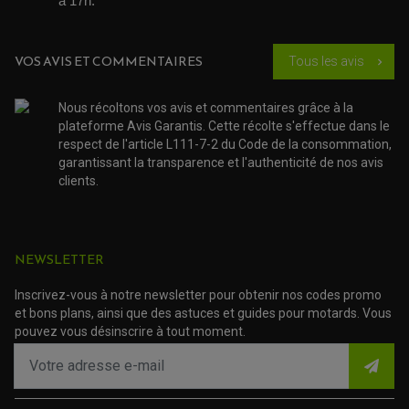
à 17h. 
JOINT COUVRE CULASSE
KIT RÉPARATION POMPE A EAU
PÉDALE DE FREIN
KIT RÉPARATION DEMARREUR
SÉLECTEUR DE VITESSE
KIT RÉPARATION CARBU.
CÂBLE ACCÉLÉRATEUR
KIT RÉPARATION ROBINET
PLASTIQUE QUAD / SSV
CÂBLE D'EMBRAYAGE
VOS AVIS ET COMMENTAIRES
MEMBRANE / BOISSEAU
Tous les avis
chevron_right
KICK DE DÉMARRAGE
PROTÈGE-MAINS
RADIATEUR MOTO
REPOSE PIEDS
POMPE A ESSENCE
POIGNÉE
PIPE D'ADMISSION
GUIDON CROSS ET ENDURO
Nous récoltons vos avis et commentaires grâce à la
OUTILLAGE ET ACCESSOIRES ATELIER
DEMI COCOTTE
plateforme Avis Garantis. Cette récolte s'effectue dans le
QUAD
PNEUMATIQUE
respect de l'article L111-7-2 du Code de la consommation,
ACCESSOIRE ATELIER QUAD
SUSPENSION
CHAMBRE A AIR
garantissant la transparence et l'authenticité de nos avis
OUTILLAGE QUAD
NOS MARQUES
JOINT SPY
clients.
FOURCHE ET AMORTISSEUR
ACCESSOIRE SCOOTER APRILIA
PROTECTION MOTO
ACCESSOIRE SCOOTER BMW
COUVRE CARTER ET SLIDER
ACCESSOIRE SCOOTER GILERA
PATINS DE PROTECTION TOP BLOCK
PATIN DE RECHANGE TOP BLOCK
ACCESSOIRE SCOOTER HONDA
NEWSLETTER
PROTECTION RADIATEUR
ACCESSOIRE SCOOTER KYMCO
PROTECTION FOURCHE ET BRAS OSCILLANT
PROTECTION SILENCIEUX
ACCESSOIRE SCOOTER MBK
Inscrivez-vous à notre newsletter pour obtenir nos codes promo
PROTECTION LEVIER
ACCESSOIRE SCOOTER PEUGEOT
et bons plans, ainsi que des astuces et guides pour motards. Vous
TAMPONS ALLOY ULTIMA
ACCESSOIRE SCOOTER PIAGGIO
pouvez vous désinscrire à tout moment.
ACCESSOIRE SCOOTER SUZUKI
ROULEMENT MOTO
ACCESSOIRE SCOOTER VESPA
ROULEMENT DE ROUE
ACCESSOIRE SCOOTER YAMAHA
ROULEMENT DE DIRECTION