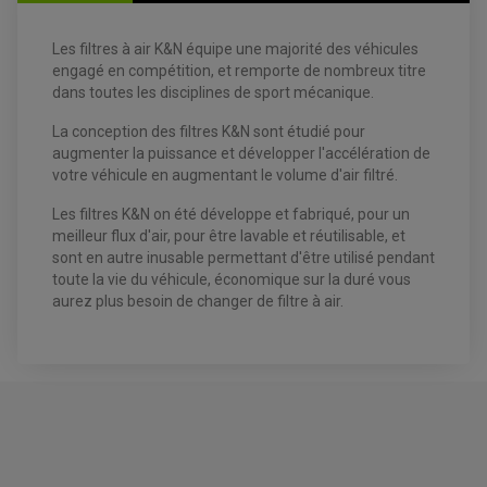
Les filtres à air K&N équipe une majorité des véhicules
engagé en compétition, et remporte de nombreux titre
dans toutes les disciplines de sport mécanique.
EQUIPEMENT ELECTRIQUE QUAD / SSV
ACCESSOIRES ELECTRIQUE QUAD / SSV
La conception des filtres K&N sont étudié pour
BOITIER CDI QUAD ET SSV
CHARGEUR DE BATTERIE QUAD / SSV
augmenter la puissance et développer l'accélération de
COMPTEUR QUAD / SSV
votre véhicule en augmentant le volume d'air filtré.
CONTACTEUR A CLÉ QUAD
DÉMARREUR
Les filtres K&N on été développe et fabriqué, pour un
ECLAIRAGE LED / HALOGÈNE
STATOR ET REDRESSEUR / REGULATEUR
meilleur flux d'air, pour être lavable et réutilisable, et
VENTILATEUR DE RADIATEUR
sont en autre inusable permettant d'être utilisé pendant
toute la vie du véhicule, économique sur la duré vous
EQUIPEMENT FREINAGE QUAD / SSV
aurez plus besoin de changer de filtre à air.
PNEUMATIQUE
DISQUE DE FREIN QUAD / SSV
KIT DURITE DE FREIN QUAD
MOUSSE
KIT REPARATION MAÎTRE CYLINDRE QUAD / SSV
CHAMBRE À AIR
PLAQUETTES DE FREIN QUAD / SSV
EQUIPEMENT FREINAGE MOTO CROSS ET
HUILE ET PRODUIT D'ENTRETIEN QUAD
FREINAGE
ENDURO
HUILE POUR QUAD
ACCESSOIRE + VISSERIE FREINAGE
ACCESSOIRES FREINAGE
PRODUIT D'ENTRETIEN QUAD
DISQUE DE FREIN
DISQUE DE FREIN AVANT
PLAQUETTE DE FREIN
DISQUE DE FREIN ARRIÈRE