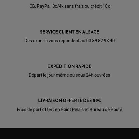
Avis soumis à un contrôle
CB, PayPal, 3x/4x sans frais ou crédit 10x
Acheteur Vérifié
Publié le 24/08/2020 à 18:20
(Date de commande : 11/08/2020)
SERVICE CLIENT EN ALSACE
que dire c est un k n
Des experts vous répondent au 03 89 82 93 40
EXPÉDITION RAPIDE
Départ le jour même ou sous 24h ouvrées
LIVRAISON OFFERTE DÈS 89€
PARTIE CYCLE QUAD
Frais de port offert en Point Relais et Bureau de Poste
AMORTISSEURS QUAD / SSV
BIELLETTES DE DIRECTION
CÂBLE ACCÉLÉRATEUR / EMBRAYAGE / STARTER
COLONNE DE DIRECTION QUAD
KIT RECONDITIONNEMENT TRIANGLE
LEVIER DE FREIN ET D'EMBRAYAGE
ROTULE DE DIRECTION