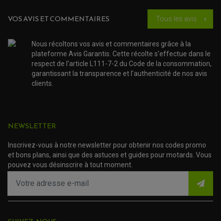
ACCESSOIRE SCOOTER KYMCO
PROTECTION FOURCHE ET BRAS OSCILLANT
PROTECTION SILENCIEUX
ACCESSOIRE SCOOTER MBK
VOS AVIS ET COMMENTAIRES
Tous les avis
chevron_right
PROTECTION LEVIER
ACCESSOIRE SCOOTER PEUGEOT
TAMPONS ALLOY ULTIMA
ACCESSOIRE SCOOTER PIAGGIO
Nous récoltons vos avis et commentaires grâce à la
ACCESSOIRE SCOOTER SUZUKI
ROULEMENT MOTO
plateforme Avis Garantis. Cette récolte s'effectue dans le
ACCESSOIRE SCOOTER VESPA
ROULEMENT DE ROUE
respect de l'article L111-7-2 du Code de la consommation,
ACCESSOIRE SCOOTER YAMAHA
ROULEMENT DE DIRECTION
garantissant la transparence et l'authenticité de nos avis
clients.
TRANSMISSION
AMORTISSEUR DE COUPLE
EMBRAYAGE MOTO
KIT CHAÎNE MOTO
NEWSLETTER
Inscrivez-vous à notre newsletter pour obtenir nos codes promo
et bons plans, ainsi que des astuces et guides pour motards. Vous
pouvez vous désinscrire à tout moment.