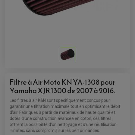
Filtre à Air Moto KN YA-1308 pour
Yamaha XJR 1300 de 2007 à 2016.
ACCESSOIRES QUAD
Les filtres à air K&N sont spécifiquement conçus pour
ACCESSOIRES ANODISES POUR QUAD
garantir une filtration maximale tout en optimisant le débit
BOUCHON DE RÉSERVOIR QUAD
GUIDON QUAD
d'air. Fabriqués à partir de matériaux de haute qualité et
KIT DÉCO QUAD / SSV
dotés d'une construction avancée en coton, ces filtres
KIT POIGNÉE DE GAZ QUAD
offrent la possibilité d'un nettoyage et d'une réutilisation
POIGNÉE QUAD
PROTÈGE-MAINS
illimités, sans compromis sur les performances.
PONTETS / REHAUSSES DE GUIDON