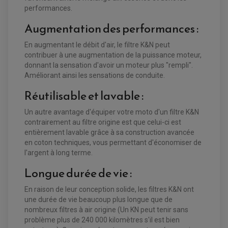
performances.
Augmentation des performances :
EQUIPEMENT ELECTRIQUE QUAD / SSV
En augmentant le débit d'air, le filtre K&N peut
ACCESSOIRES ELECTRIQUE QUAD / SSV
contribuer à une augmentation de la puissance moteur,
BOITIER CDI QUAD ET SSV
CHARGEUR DE BATTERIE QUAD / SSV
donnant la sensation d'avoir un moteur plus "rempli".
COMPTEUR QUAD / SSV
Améliorant ainsi les sensations de conduite.
CONTACTEUR A CLÉ QUAD
DÉMARREUR
Réutilisable et lavable :
ECLAIRAGE LED / HALOGÈNE
STATOR ET REDRESSEUR / REGULATEUR
VENTILATEUR DE RADIATEUR
Un autre avantage d'équiper votre moto d'un filtre K&N
contrairement au filtre origine est que celui-ci est
EQUIPEMENT FREINAGE QUAD / SSV
entièrement lavable grâce à sa construction avancée
PNEUMATIQUE
DISQUE DE FREIN QUAD / SSV
en coton techniques, vous permettant d'économiser de
KIT DURITE DE FREIN QUAD
MOUSSE
l'argent à long terme.
KIT REPARATION MAÎTRE CYLINDRE QUAD / SSV
CHAMBRE À AIR
PLAQUETTES DE FREIN QUAD / SSV
Longue durée de vie :
EQUIPEMENT FREINAGE MOTO CROSS ET
HUILE ET PRODUIT D'ENTRETIEN QUAD
En raison de leur conception solide, les filtres K&N ont
FREINAGE
ENDURO
HUILE POUR QUAD
une durée de vie beaucoup plus longue que de
ACCESSOIRE + VISSERIE FREINAGE
ACCESSOIRES FREINAGE
PRODUIT D'ENTRETIEN QUAD
DISQUE DE FREIN
nombreux filtres à air origine (Un KN peut tenir sans
DISQUE DE FREIN AVANT
PLAQUETTE DE FREIN
DISQUE DE FREIN ARRIÈRE
problème plus de 240 000 kilomètres s'il est bien
KIT DURITE DE FREIN
PLAQUETTE DE FREIN