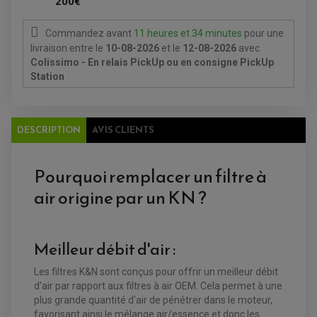
200€
FEUX ADDITIONNELS
FREINAGE
KIT RECONDITIONNEMENT DEMARREUR
DISQUE DE FREIN AVANT
POMPE A ESSENCE
Commandez avant
11 heures et 34 minutes
pour une
ACCESSOIRE + VISSERIE FREINAGE
REDRESSEUR / REGULATEUR
DISQUE DE FREIN ARRIERE
livraison
entre le
10-08-2026
et le
12-08-2026
avec
STATOR
PLAQUETTE DE FREIN AVANT
Colissimo - En relais PickUp ou en consigne PickUp
PLAQUETTE DE FREIN ARRIERE
MAÎTRE CYLINDRE
Station
ENTRETIEN MOTO
ATELIER, PADDOCK, STAND
ANTIPARASITE NGK
BOUGIE NGK
FILTRE A AIR
DESCRIPTION
AVIS CLIENTS
FILTRE A HUILE
FILTRE ET ACCESSOIRE ESSENCE
OUTILLAGE
Pourquoi remplacer un filtre à
PRODUIT D'ENTRETIEN
air origine par un KN ?
Meilleur débit d'air :
Les filtres K&N sont conçus pour offrir un meilleur débit
d'air par rapport aux filtres à air OEM. Cela permet à une
plus grande quantité d'air de pénétrer dans le moteur,
favorisant ainsi le mélange air/essence et donc les