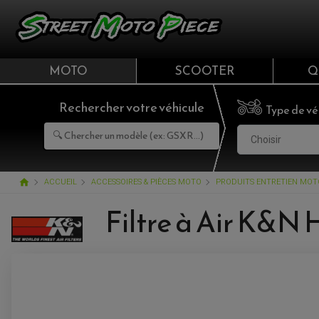
MOTO
SCOOTER
Q
Rechercher votre véhicule
Type de vé
Choisir
home
ACCUEIL
ACCESSOIRES & PIÈCES MOTO
PRODUITS ENTRETIEN MOT
Filtre à Air K&N