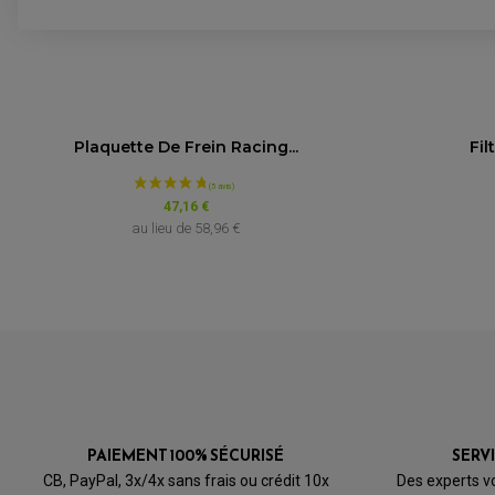
Plaquette De Frein Racing...
Fil
47,16 €
au lieu de
58,96 €
PAIEMENT 100% SÉCURISÉ
SERV
CB, PayPal, 3x/4x sans frais ou crédit 10x
Des experts v