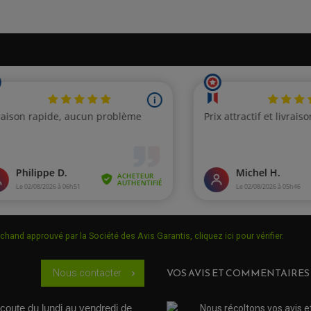
chand approuvé par la Société des Avis Garantis,
cliquez ici pour vérifier
.
VOS AVIS ET COMMENTAIRES
Nous contacter
chevron_right
coute du lundi au vendredi de 
Nous récoltons vos avis e