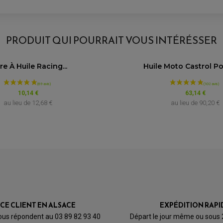
PRODUIT QUI POURRAIT VOUS INTÉRÉSSER
tre À Huile Racing...
Huile Moto Castrol Pow
10,14 €
63,14 €
au lieu de
12,68 €
au lieu de
90,20 €
ICE CLIENT EN ALSACE
EXPÉDITION RAPI
ous répondent au 03 89 82 93 40
Départ le jour même ou sous