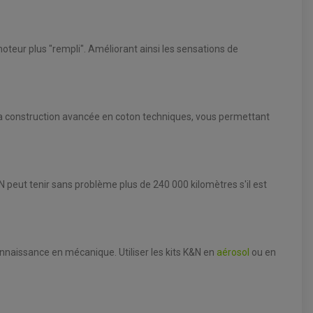
oteur plus "rempli". Améliorant ainsi les sensations de
à sa construction avancée en coton techniques, vous permettant
KN peut tenir sans problème plus de 240 000 kilomètres s'il est
onnaissance en mécanique. Utiliser les kits K&N en
aérosol
ou en