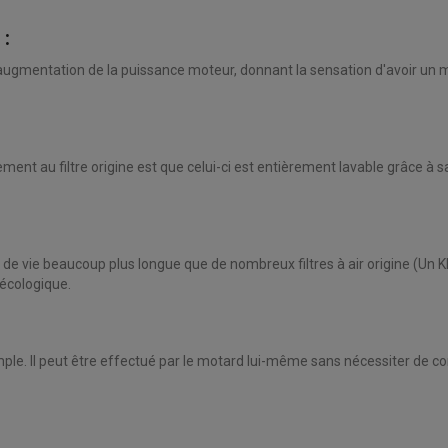
:
e augmentation de la puissance moteur, donnant la sensation d'avoir un m
ement au filtre origine est que celui-ci est entièrement lavable grâce 
e de vie beaucoup plus longue que de nombreux filtres à air origine (Un 
écologique.
mple. Il peut être effectué par le motard lui-même sans nécessiter de c