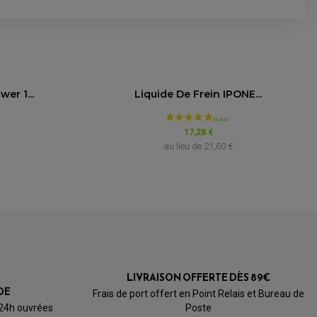
er 1...
Liquide De Frein IPONE...
17,28 €
au lieu de
21,60 €
LIVRAISON OFFERTE DÈS 89€
DE
Frais de port offert en Point Relais et Bureau de
 24h ouvrées
Poste