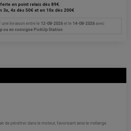
fferte en point relais dès 89€.
n 3x, 4x dès 50€ et en 10x dès 200€
 une livraison
entre le
12-08-2026
et le
14-08-2026
avec
Up ou en consigne PickUp Station
'air de pénétrer dans le moteur, favorisant ainsi le mélange