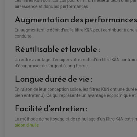
Les filtres K&N sont conçus pour offrir un meilleur débit d'air p
air/essence et donc les performances.
Augmentation des performances 
En augmentant le débit d'air, le filtre K&N peut contribuer à un
conduite.
Réutilisable et lavable :
Un autre avantage d'équiper votre moto d'un filtre K&N contrair
d'économiser de l'argent à long terme.
Longue durée de vie :
En raison de leur conception solide, les filtres K&N ont une duré
bien entretenu). Ce qui représente un avantage économique et 
Facilité d'entretien :
La méthode de nettoyage et de ré-huilage d'un filtre K&N est si
bidon d'huile