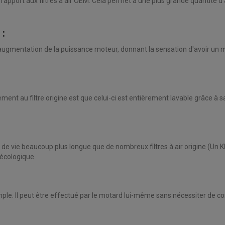
ar rapport aux filtres à air OEM. Cela permet à une plus grande quantité d
:
e augmentation de la puissance moteur, donnant la sensation d'avoir un m
ement au filtre origine est que celui-ci est entièrement lavable grâce 
e de vie beaucoup plus longue que de nombreux filtres à air origine (Un 
écologique.
mple. Il peut être effectué par le motard lui-même sans nécessiter de c