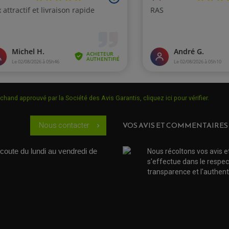
chand approuvé par la Société des Avis Garantis,
cliquez ici pour vérifier
.
VOS AVIS ET COMMENTAIRES
Nous contacter
chevron_right
coute du lundi au vendredi de 
Nous récoltons vos avis e
s'effectue dans le respec
transparence et l'authenti