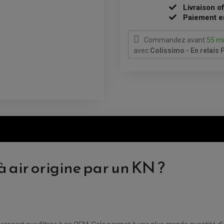
Livraison o
Paiement e
Commandez avant
55 m
avec
Colissimo - En relais
à air origine par un KN ?