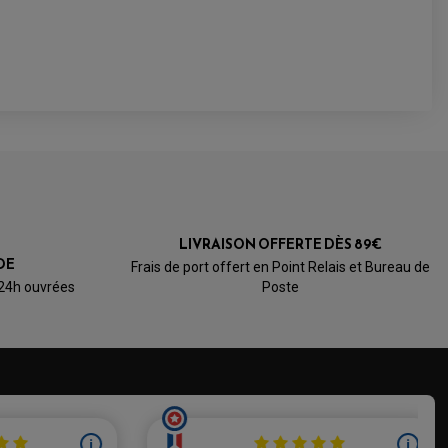
5.0
/5
LIVRAISON OFFERTE DÈS 89€
Basé sur 1 avis
DE
Frais de port offert en Point Relais et Bureau de
 24h ouvrées
Poste