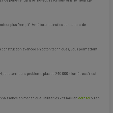
'air de pénétrer dans le moteur, favorisant ainsi le mélange
oteur plus "rempli". Améliorant ainsi les sensations de
à sa construction avancée en coton techniques, vous permettant
KN peut tenir sans problème plus de 240 000 kilomètres s'il est
onnaissance en mécanique. Utiliser les kits K&N en
aérosol
ou en