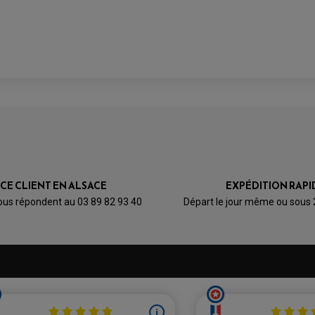
AVIS À PROPOS DU PRODUIT
1
0
0
0
0
ICE CLIENT EN ALSACE
EXPÉDITION RAPI
1★
2★
3★
4★
5★
ous répondent au 03 89 82 93 40
Départ le jour même ou sous