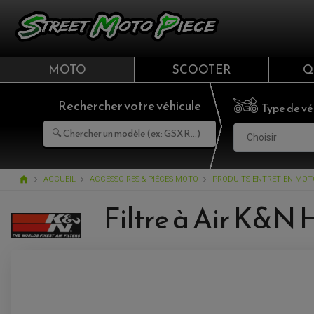
MOTO
SCOOTER
Q
Rechercher votre véhicule
Type de vé
Choisir
home
ACCUEIL
ACCESSOIRES & PIÈCES MOTO
PRODUITS ENTRETIEN MOT
Filtre à Air K&N