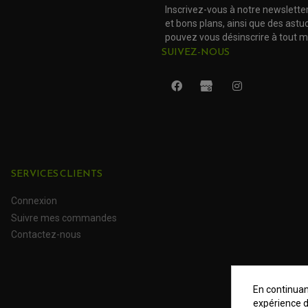
Inscrivez-vous à notre newslette
et bons plans, ainsi que des ast
pouvez vous désinscrire à tout 
SUIVEZ-NOUS
SERVICES CLIENTS
Connexion
Suivre mes commandes
Contactez-nous
En continuant
expérience d