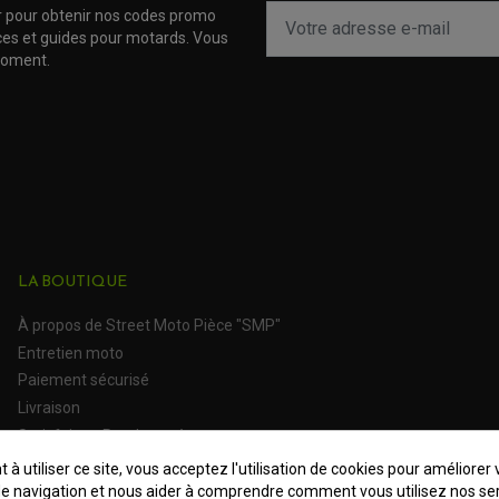
r pour obtenir nos codes promo
uces et guides pour motards. Vous
moment.
LA BOUTIQUE
À propos de Street Moto Pièce "SMP"
Entretien moto
Paiement sécurisé
Livraison
Satisfait ou Remboursé
 à utiliser ce site, vous acceptez l'utilisation de cookies pour améliorer 
e navigation et nous aider à comprendre comment vous utilisez nos ser