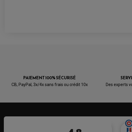
VOIR L'ATTESTATION
Avis soumis à un contrôle
PAIEMENT 100% SÉCURISÉ
SERV
CB, PayPal, 3x/4x sans frais ou crédit 10x
Des experts v
Acheteur Vérifié
Publié le 24/05/2018 à 00:13
(Date de commande : 04/05/2018)
Bien,et pour la planète aussi