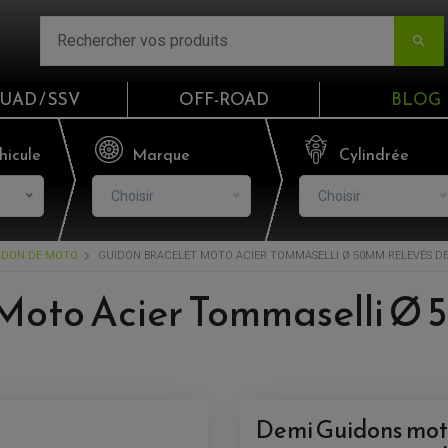

UAD / SSV
OFF-ROAD
BLOG
Email
hicule
Marque
Cylindrée
Choisir
Choisir
Mot de passe
IDON DE MOTO
GUIDON BRACELET MOTO ACIER TOMMASELLI Ø 50MM RELEVÉS D
Mot de p
 Moto Acier Tommaselli Ø
CO
S'I
Demi Guidons moto