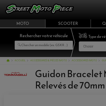
MOTO
SCOOTER
Q
Rechercher votre véhicule
Type de vé
Choisir
home
ACCUEIL
ACCESSOIRES & PIÈCES MOTO
ACCESSOIRES MOTO
GU
Guidon Bracelet
Relevés de 70mm