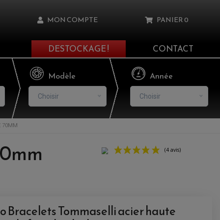
MON COMPTE
PANIER
0
DESTOCKAGE !
CONTACT
Il n'y a aucun produit dans votre panier
Modèle
Année
Choisir
Choisir
E 70MM
asse oublié ?
 50mm
NNEXION
NSCRIRE
 Bracelets Tommaselli acier haute