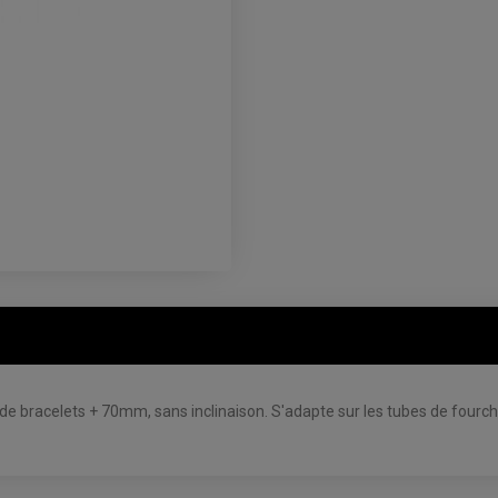
de bracelets + 70mm, sans inclinaison. S'adapte sur les tubes de four
AVIS À PROPOS DU PRODUIT