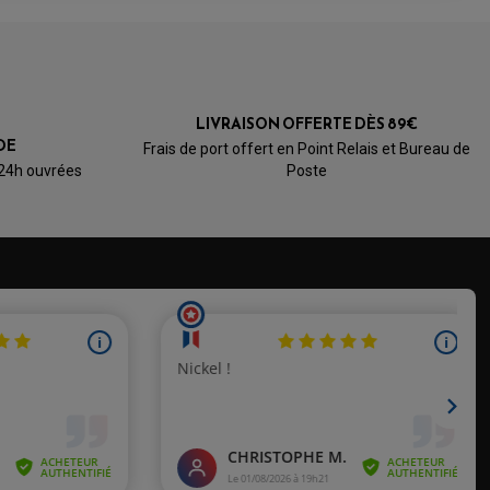
5.0
/5
LIVRAISON OFFERTE DÈS 89€
Basé sur 4 avis
DE
Frais de port offert en Point Relais et Bureau de
 24h ouvrées
Poste