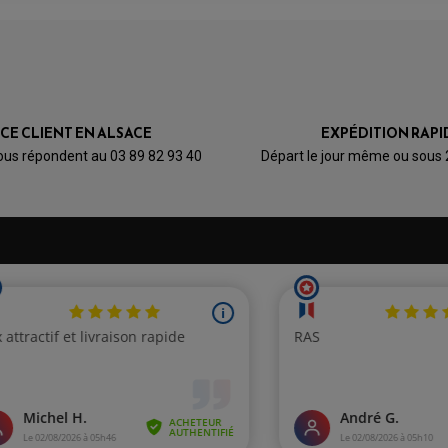
4
0
0
0
0
ICE CLIENT EN ALSACE
EXPÉDITION RAPI
1★
2★
3★
4★
5★
ous répondent au 03 89 82 93 40
Départ le jour même ou sous