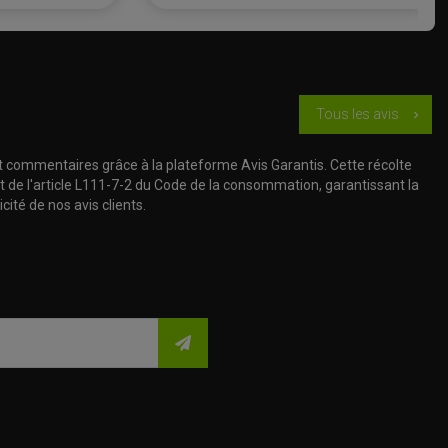
Tous les avis
chevron_right
t commentaires grâce à la plateforme Avis Garantis. Cette récolte
t de l'article L111-7-2 du Code de la consommation, garantissant la
cité de nos avis clients.