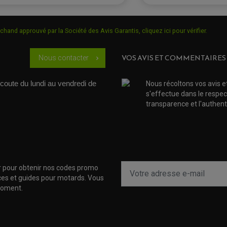
chand approuvé par la Société des Avis Garantis,
cliquez ici pour vérifier
.
VOS AVIS ET COMMENTAIRES
Nous contacter
chevron_right
coute du lundi au vendredi de 
Nous récoltons vos avis e
s'effectue dans le respec
transparence et l'authenti
r pour obtenir nos codes promo
uces et guides pour motards. Vous
moment.