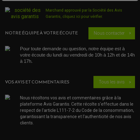
PARTIE CYCLE QUAD
AMORTISSEURS QUAD / SSV
Marchand approuvé par la Société des Avis
BIELLETTES DE DIRECTION
CÂBLE ACCÉLÉRATEUR / EMBRAYAGE / STARTER
Garantis,
cliquez ici pour vérifier
.
COLONNE DE DIRECTION QUAD
KIT RECONDITIONNEMENT TRIANGLE
LEVIER DE FREIN ET D'EMBRAYAGE
NOTRE ÉQUIPE À VOTRE ÉCOUTE
Nous contacter
chevron_right
ROTULE DE DIRECTION
ÉCHAPPEMENT CROSS ENDURO
ROTULE DE TRIANGLE
SÉLECTEUR DE VITESSE
ACCESSOIRES ÉCHAPPEMENT
Pour toute demande ou question, notre équipe est à 
ÉCHAPPEMENT & SILENCIEUX AKRAPOVIC
ÉCHAPPEMENT & SILENCIEUX FMF
votre écoute du lundi au vendredi de 10h à 12h et de 14h 
PIÈCE MOTEUR
PIÈCES MOTEUR QUAD
ÉCHAPPEMENT & SILENCIEUX PRO CIRCUIT
à 17h. 
BOUCHON D'HUILE
ARBRE A CAMES QAUD
COURROIE DE DISTRIBUTION
COURROIE DE TRANSMISSION
PARTIE CYCLE
COUVERCLE + PLATEAU PRESSION
EMBRAYAGE QUAD
DÉMARREUR MOTO
EQUIPEMENT ADMISSION / CARBURATEUR
LEVIER DE FREIN
VOS AVIS ET COMMENTAIRES
Tous les avis
DURITE RADIATEUR
chevron_right
KIT AMÉLIORATION EMBRAYAGE
LEVIER D'EMBRAYAGE
JOINT COUVRE CULASSE
KIT RÉPARATION POMPE A EAU
PÉDALE DE FREIN
KIT RÉPARATION DEMARREUR
SÉLECTEUR DE VITESSE
KIT RÉPARATION CARBU.
CÂBLE ACCÉLÉRATEUR
Nous récoltons vos avis et commentaires grâce à la
KIT RÉPARATION ROBINET
PLASTIQUE QUAD / SSV
CÂBLE D'EMBRAYAGE
plateforme Avis Garantis. Cette récolte s'effectue dans le
MEMBRANE / BOISSEAU
KICK DE DÉMARRAGE
PROTÈGE-MAINS
RADIATEUR MOTO
respect de l'article L111-7-2 du Code de la consommation,
REPOSE PIEDS
POMPE A ESSENCE
POIGNÉE
garantissant la transparence et l'authenticité de nos avis
PIPE D'ADMISSION
GUIDON CROSS ET ENDURO
clients.
OUTILLAGE ET ACCESSOIRES ATELIER
DEMI COCOTTE
QUAD
PNEUMATIQUE
ACCESSOIRE ATELIER QUAD
CHAMBRE A AIR