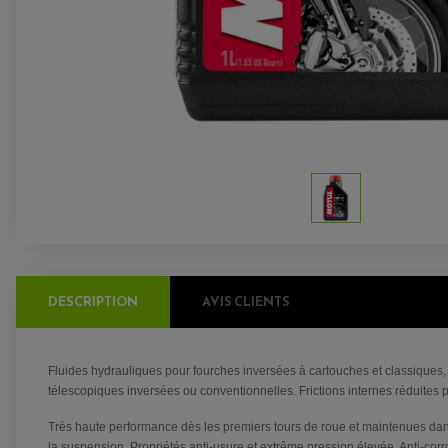
DESCRIPTION
AVIS CLIENTS
Fluides hydrauliques pour fourches inversées à cartouches et classiques
télescopiques inversées ou conventionnelles. Frictions internes réduites pa
Très haute performance dès les premiers tours de roue et maintenues dan
la suspension. Propriétés anti-usure et extrême pression élevée. Anti-cor