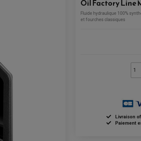
Oil Factory Line 
Fluide hydraulique 100% synth
et fourches classiques
Livraison o
Paiement e