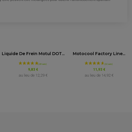
5.0
/5
Liquide De Frein Motul DOT...
Motocool Factory Line...
Basé sur 8 avis
9,83 €
11,93 €
au lieu de
12,29 €
au lieu de
14,92 €