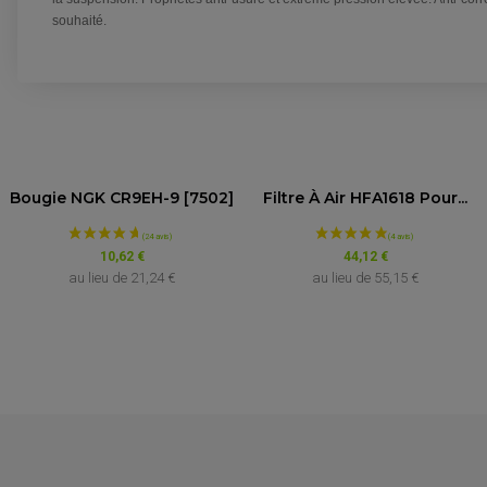
souhaité.
Bougie NGK CR9EH-9 [7502]
Filtre À Air HFA1618 Pour...
VOIR L'ATTESTATION
Avis soumis à un contrôle
10,62 €
44,12 €
au lieu de
21,24 €
au lieu de
55,15 €
Jean-Philippe C.
Publié le 19/02/2026 à 19:11
(Date de commande : 06/02/2026)
RAS
Hugo F.
Publié le 06/06/2025 à 09:34
(Date de commande : 24/05/2025)
?