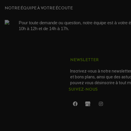
conforme, de l'huile quoi
NOTRE ÉQUIPE À VOTRE ÉCOUTE
Acheteur Vérifié
Pour toute demande ou question, notre équipe est à votre é
Publié le 07/05/2017 à 15:35
(Date de commande : 25/04/2017)
10h à 12h et de 14h à 17h. 
idem
NEWSLETTER
Inscrivez-vous à notre newslette
et bons plans, ainsi que des ast
pouvez vous désinscrire à tout 
SUIVEZ-NOUS
(24 avis)