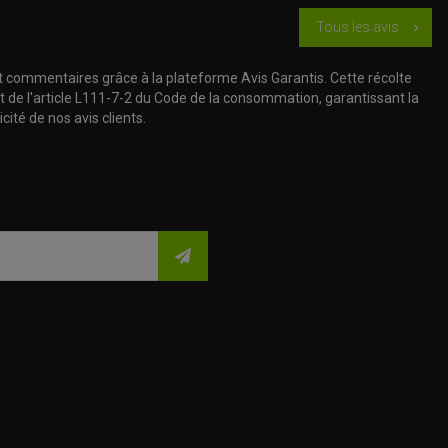
Tous les avis
chevron_right
t commentaires grâce à la plateforme Avis Garantis. Cette récolte
t de l'article L111-7-2 du Code de la consommation, garantissant la
cité de nos avis clients.
(18 avis)