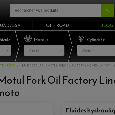

UAD / SSV
OFF-ROAD
BLOG
Email
hicule
Marque
Cylindrée
Choisir
Choisir
Mot de passe
ETIEN MOTO
HUILE DE FOURCHE MOTUL FORK OIL FACTORY LINE MEDIUM 10W 1 L
Mot de p
 Motul Fork Oil Factory L
CO
 moto
S'I
Fluides hydrauli