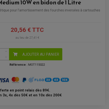
Medium 10W en bidon de 1 Litre
VOIR LE PANIER
étique pour l'amortissement des fourches inversées à cartouches
20,56 € TTC
au lieu de
27,41 €
AJOUTER AU PANIER
Référence :
MOT115022
fferte en point relais dès 89€.
n 3x, 4x dès 50€ et en 10x dès 200€