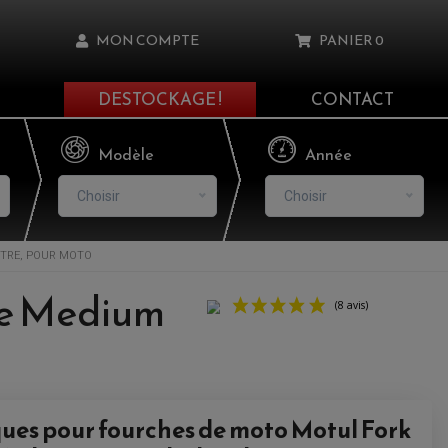
MON COMPTE
PANIER
0
DESTOCKAGE !
CONTACT
Il n'y a aucun produit dans votre panier
Modèle
Année
Choisir
Choisir
ITRE, POUR MOTO
asse oublié ?
ine Medium
NNEXION
NSCRIRE
ques pour fourches de moto Motul Fork