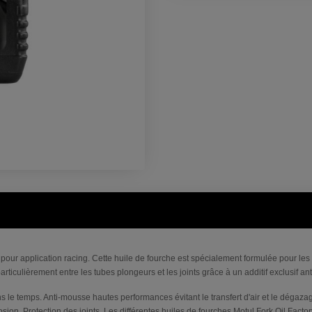
, pour application racing. Cette huile de fourche est spécialement formulée pour 
rticulièrement entre les tubes plongeurs et les joints grâce à un additif exclusif an
s le temps. Anti-mousse hautes performances évitant le transfert d'air et le déga
rosion. Protection des joints. Les différentes huiles de fourches Motul Fork Oil Fa