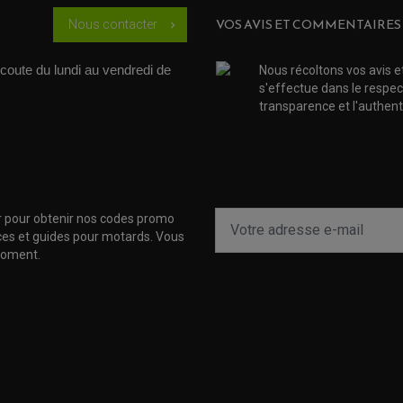
VOS AVIS ET COMMENTAIRES
Nous contacter
chevron_right
coute du lundi au vendredi de 
Nous récoltons vos avis e
s'effectue dans le respec
transparence et l'authenti
r pour obtenir nos codes promo
uces et guides pour motards. Vous
moment.
(4 avis)