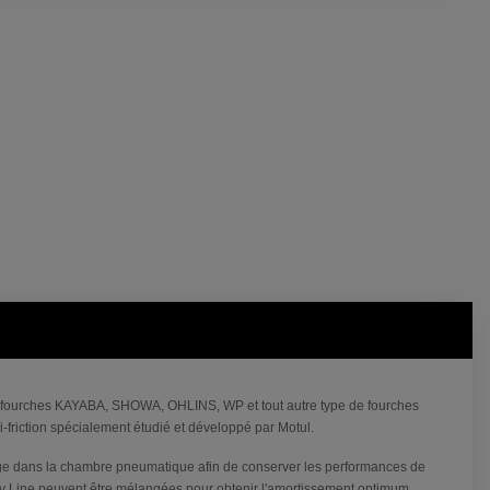
les fourches KAYABA, SHOWA, OHLINS, WP et tout autre type de fourches
ti-friction spécialement étudié et développé par Motul.
zage dans la chambre pneumatique afin de conserver les performances de
ctory Line peuvent être mélangées pour obtenir l'amortissement optimum