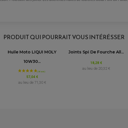
AVIS À PROPOS DU PRODUIT
PRODUIT QUI POURRAIT VOUS INTÉRÉSSER
8
Huile Moto LIQUI MOLY
Joints Spi De Fourche All...
0
0
0
0
10W30...
18,28 €
1★
2★
3★
4★
5★
au lieu de
20,32 €
57,04 €
au lieu de
71,30 €