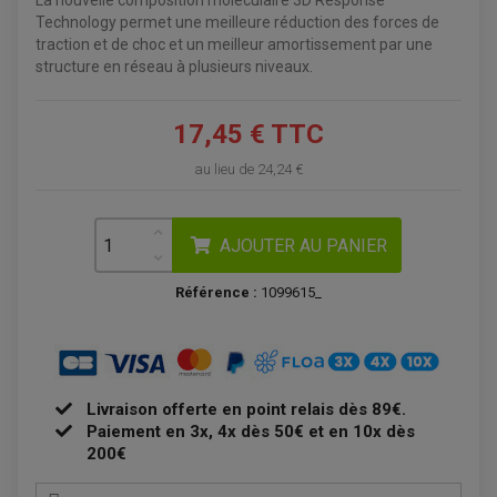
La nouvelle composition moléculaire 3D Response
Technology permet une meilleure réduction des forces de
traction et de choc et un meilleur amortissement par une
structure en réseau à plusieurs niveaux.
ACCESSOIRES QUAD
ACCESSOIRES ANODISES POUR QUAD
BOUCHON DE RÉSERVOIR QUAD
GUIDON QUAD
17,45 € TTC
KIT DÉCO QUAD / SSV
KIT POIGNÉE DE GAZ QUAD
au lieu de
24,24 €
POIGNÉE QUAD
PROTÈGE-MAINS
PONTETS / REHAUSSES DE GUIDON
REPOSE PIED QUAD
AJOUTER AU PANIER
BAGAGERIE / TREUIL / ATTELAGE
ÉQUIPEMENT ÉLECTRIQUE
Référence :
1099615_
COFFRE / TOP CASE QUAD
ACCESSOIRES ÉLECTRIQUE ENDURO
TREUIL ET ATTELAGE QUAD-SSV
PLAQUE PHARE
BAGAGERIE
COMPTEUR D'HEURE
BAGAGERIE SOUPLE
DÉMARREUR
ÉCHAPPEMENT QUAD
ACCESSOIRE GPS, SMARTPHONE
CONDENSATEUR
ÉCHAPPEMENT QUAD
SELLE CONFORT
BOBINE D'ALLUMAGE
SUPPORT TOP CASE
Livraison offerte en point relais dès 89€.
COUPE-CONTACT
SUPPORT VALISE LATERAL
Paiement en 3x, 4x dès 50€ et en 10x dès
ENTRETIEN QUAD / SSV
TOP CASE ET VALISES
200€
BATTERIE
TRANSMISSION
BOUGIE QUAD
KIT CHAÎNE
ÉCHAPPEMENT MOTO
ÉCHAPEMENT SCOOTER
FILTRE A AIR BMC QUAD