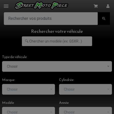

Rechercher votre véhicule
Type de véhicule
Choisir
Marque
Cylindrée
Choisir
Choisir
ACCESSOIRES MOTO
Modèle
Année
COMMANDE RECULE
CLIGNOTANT ADAPTABLE, UNIVERSEL
Choisir
Choisir
EMBOUT DE GUIDON