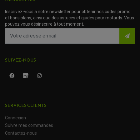
Inscrivez-vous à notre newsletter pour obtenir nos codes promo
et bons plans, ainsi que des astuces et guides pour motards. Vous
pouvez vous désinscrire à tout moment.
SUIVEZ-NOUS
ROULEMENT QUAD / SSV
JOINT DE TIGE D'AMORTISSEUR
KIT ROULEMENT D'AMORTISSEUR
KIT ROULEMENT DE BRAS OSCILLANT
KIT ROULEMENT DE BIELLETTES D'AMORTISSEUR
PLASTIQUES MOTO CROSS ET ENDURO
KIT RÉPARATION ENTRETOISE D'AMORTISSEUR
SERVICES CLIENTS
PLASTIQUES GASGAS
KIT ROULEMENT & JOINT DE DIFFÉRENTIEL
PLASTIQUES HONDA
ROULEMENT DE COLONNE DE DIRECTION
PLASTIQUES HUSQVARNA
Connexion
ROULEMENTS DE ROUES
PLASTIQUES KAWASAKI
Suivre mes commandes
PLASTIQUES KTM
PLASTIQUES SUZUKI
PROTECTION QUAD / SSV
Contactez-nous
PLASTIQUES YAMAHA
BUMPERS, NERF-BARS ET GRAB BAR QUAD