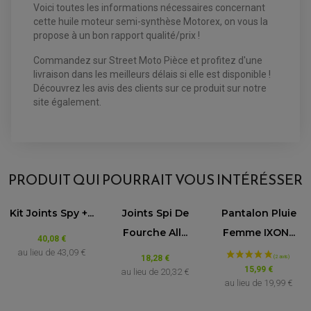
PRODUIT D'ENTRETIEN
ROULEMENT D'AMORTISSEUR
Voici toutes les informations nécessaires concernant
ROULEMENT BIELLETTES
cette huile moteur semi-synthèse Motorex, on vous la
ROULEMENT COLONNE DE DIRECTION
HUILE ET LUBRIFIANTS SCOOTER
propose à un bon rapport qualité/prix !
PARTIE CYCLE
ROULEMENT BRAS OSCILLANT
HUILE SCOOTER
ARAIGNÉE / SUPPORT CARÉNAGE
PRODUIT D'ENTRETIEN SCOOTER
Commandez sur Street Moto Pièce et profitez d'une
BULLE / PARE-BRISE
CÂBLE ACCÉLÉRATEUR
livraison dans les meilleurs délais si elle est disponible !
CABLE D'EMBRAYAGE
PARTIE CYCLE
Découvrez les avis des clients sur ce produit sur notre
KIT RABAISSEMENT MOTO
BULLE / PARE-BRISE
site également.
KIT STREET BIKE
LEVIER DE FREIN
LEVIER DE FREIN
RÉTROVISEUR TYPE ORIGINE
LEVIER D'EMBRAYAGE
OPTIQUE TYPE ORIGINE
PÉDALE DE FREIN
AVIS À PROPOS DU PRODUIT
PIÈCE MOTEUR
REPOSE PIED TYPE ORIGINE
RETROVISEUR MOTO TYPE ORIGINE
GALET DE VARIATEUR
PRODUIT QUI POURRAIT VOUS INTÉRÉSSER
SÉLECTEUR DE VITESSE
COURROIE
VARIATEUR SCOOTER
5.0
POMPE A ESSENCE
/5
Kit Joints Spy +...
Joints Spi De
Pantalon Pluie
VOIR L'ATTESTATION
Fourche All...
Femme IXON...
Basé sur 2 avis
40,08 €
Avis soumis à un contrôle
au lieu de
43,09 €
18,28 €
15,99 €
au lieu de
20,32 €
au lieu de
19,99 €
Jean-regis A.
Publié le 10/08/2025 à 18:13
(Date de commande : 30/07/2025)