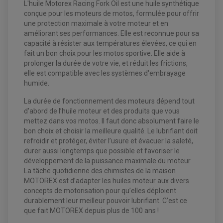
L'huile Motorex Racing Fork Oil est une huile synthétique
COMPTEUR QUAD / SSV
CONTACTEUR A CLÉ QUAD
conçue pour les moteurs de motos, formulée pour offrir
DÉMARREUR
une protection maximale à votre moteur et en
ECLAIRAGE LED / HALOGÈNE
améliorant ses performances. Elle est reconnue pour sa
STATOR ET REDRESSEUR / REGULATEUR
VENTILATEUR DE RADIATEUR
capacité à résister aux températures élevées, ce qui en
fait un bon choix pour les motos sportive. Elle aide à
prolonger la durée de votre vie, et réduit les frictions,
EQUIPEMENT FREINAGE QUAD / SSV
PNEUMATIQUE
elle est compatible avec les systèmes d'embrayage
DISQUE DE FREIN QUAD / SSV
KIT DURITE DE FREIN QUAD
humide.
MOUSSE
KIT REPARATION MAÎTRE CYLINDRE QUAD / SSV
CHAMBRE À AIR
PLAQUETTES DE FREIN QUAD / SSV
La durée de fonctionnement des moteurs dépend tout
d'abord de l’huile moteur et des produits que vous
EQUIPEMENT FREINAGE MOTO CROSS ET
HUILE ET PRODUIT D'ENTRETIEN QUAD
mettez dans vos motos. Il faut donc absolument faire le
FREINAGE
ENDURO
HUILE POUR QUAD
bon choix et choisir la meilleure qualité. Le lubrifiant doit
ACCESSOIRE + VISSERIE FREINAGE
ACCESSOIRES FREINAGE
PRODUIT D'ENTRETIEN QUAD
refroidir et protéger, éviter l’usure et évacuer la saleté,
DISQUE DE FREIN
DISQUE DE FREIN AVANT
PLAQUETTE DE FREIN
DISQUE DE FREIN ARRIÈRE
durer aussi longtemps que possible et favoriser le
KIT DURITE DE FREIN
PLAQUETTE DE FREIN
JANTES / ACCESSOIRES QUAD ET SSV
développement de la puissance maximale du moteur.
KIT DURITE D'EMBRAYAGE MOTO
KIT RÉPARATION PÉDALE DE FREIN
CHAÎNE A NEIGE QUAD-SSV
La tâche quotidienne des chimistes de la maison
KIT RÉPARATION ÉTRIER DE FREIN
KIT RÉPARATION MAÎTRE CYLINDRE
CHAÎNES A NEIGE
KIT RÉPARATION MAÎTRE CYLINDRE
KIT RÉPARATION ÉTRIER DE FREIN
MOTOREX est d’adapter les huiles moteur aux divers
PRODUIT ENTRETIEN
CHAMBRE A AIR QUAD ET SSV
MAÎTRE CYLINDRE
concepts de motorisation pour qu’elles déploient
FILTRE A AIR
CLOUS / CRAMPON VISSABLE
FILTRE A HUILE
ÉLARGISSEURES DE VOIES QUAD
durablement leur meilleur pouvoir lubrifiant. C’est ce
ROULEMENT MOTO CROSS ET ENDURO
BOUGIE SCOOTER
JANTES QUAD ET SSV
HUILE ET PRODUIT D'ENTRETIEN
que fait MOTOREX depuis plus de 100 ans !
ROULEMENT DE ROUE AVANT
PRODUIT D'ENTRETIEN
HUILE MOTEUR
ROULEMENT DE ROUE ARRIÈRE
FILTRE A AIR K&N