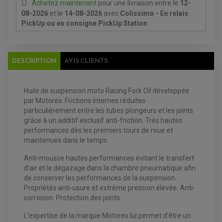
GUIDE CHAÎNE
Achetez maintenant
pour une livraison
entre le
12-
FILTRE A AIR QUAD
SILENCIEUX / ÉCHAPPEMENT MOTO
ÉCHAPPEMENT SCOOTER
PATIN DE BRAS OSCILLANT
08-2026
et le
14-08-2026
avec
Colissimo - En relais
FILTRE A HUILE QUAD
ACCESSOIRE ÉCHAPPEMENT
ROULETTE DE CHAÎNE
PickUp ou en consigne PickUp Station
EMBRAYAGE OFF ROAD
ELECTRICITÉ
ÉLECTRICITÉ
CLIGNOTANT TYPE ORIGINE
ACCESSOIRES ELECTRIQUE
PIÈCE MOTEUR
BATTERIE SCOOTER
BATTERIE
CHARGEUR DE BATTERIE
POMPE À EAU BOYESEN
DESCRIPTION
AVIS CLIENTS
CHARGEUR BATTERIE
REDRESSEUR / RÉGULATEUR
KIT RÉPARATION CARBU
CLIGNOTANT MOTO
ECLAIRAGE SCOOTER
KIT RÉPARATION POMPE A EAU
CLIGNOTANT TYPE ORIGINE
POMPE A ESSENCE
PIPE D'ADMISSION
DÉMARREUR
RADIATEUR
Huile de suspension moto Racing Fork Oil développée
ECLAIRAGE MOTO
DURITE RADIATEUR
FEUX ADDITIONNELS
par Motorex. Frictions internes réduites
FREINAGE
KIT RECONDITIONNEMENT DEMARREUR
particulièrement entre les tubes plongeurs et les joints
DISQUE DE FREIN AVANT
POMPE A ESSENCE
ACCESSOIRE + VISSERIE FREINAGE
grâce à un additif exclusif anti-friction. Très hautes
REDRESSEUR / REGULATEUR
DISQUE DE FREIN ARRIERE
STATOR
performances dès les premiers tours de roue et
PLAQUETTE DE FREIN AVANT
maintenues dans le temps.
PLAQUETTE DE FREIN ARRIERE
MAÎTRE CYLINDRE
ENTRETIEN MOTO
Anti-mousse hautes performances évitant le transfert
ATELIER, PADDOCK, STAND
d'air et le dégazage dans la chambre pneumatique afin
ANTIPARASITE NGK
BOUGIE NGK
de conserver les performances de la suspension.
FILTRE A AIR
Propriétés anti-usure et extrême pression élevée. Anti-
FILTRE A HUILE
corrosion. Protection des joints.
FILTRE ET ACCESSOIRE ESSENCE
OUTILLAGE
PRODUIT D'ENTRETIEN
L'expertise de la marque Motorex lui permet d'être un