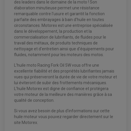
des leaders dans le domaine de la moto ! Son
élaboration minutieuse permet une résistance
remarquable contre l'usure et garantit la fonction
parfaite des embrayages à bain d'huile en toutes
circonstances. Motorex est une entreprise spécialisée
dans le développement, la production et la
commercialisation de lubrifiants, de fluides pour le
travail des métaux, de produits techniques de
nettoyage et d'entretien ainsi que d'équipements pour
fluides, notamment pour les moteurs des motos.
L’huile moto Racing Fork Oil 5W vous offre une
excellente fiabilité et des propriétés lubrifiantes jamais
vues qui préserveront la durée de vie de votre moteur et
lui éviteront de subir des frottements mécaniques.
L’huile Motorex est digne de confiance et protégera
votre moteur de la meilleure des manières grâce à sa
qualité de conception.
Si vous avez besoin de plus d'informations sur cette
EQUIPEMENT ELECTRIQUE QUAD / SSV
huile moteur vous pouvez regarder directement sur le
ACCESSOIRES ELECTRIQUE QUAD / SSV
site Motorex.
BOITIER CDI QUAD ET SSV
CHARGEUR DE BATTERIE QUAD / SSV