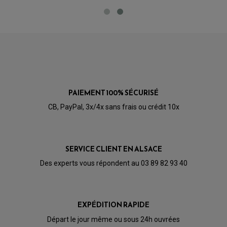
?
Acheteur Vérifié
Publié le 04/07/2021 à 18:20
(Date de commande : 22/06/2021)
Excellent
PAIEMENT 100% SÉCURISÉ
CB, PayPal, 3x/4x sans frais ou crédit 10x
SERVICE CLIENT EN ALSACE
Des experts vous répondent au 03 89 82 93 40
PARTIE CYCLE QUAD
AMORTISSEURS QUAD / SSV
BIELLETTES DE DIRECTION
CÂBLE ACCÉLÉRATEUR / EMBRAYAGE / STARTER
COLONNE DE DIRECTION QUAD
EXPÉDITION RAPIDE
KIT RECONDITIONNEMENT TRIANGLE
LEVIER DE FREIN ET D'EMBRAYAGE
Départ le jour même ou sous 24h ouvrées
ROTULE DE DIRECTION