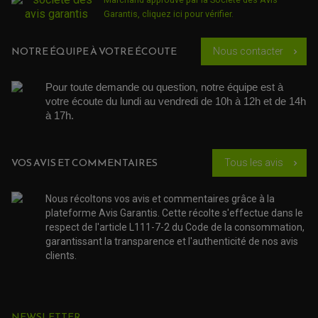
ACCESSOIRE SCOOTER KYMCO
PROTECTION FOURCHE ET BRAS OSCILLANT
Garantis,
cliquez ici pour vérifier
.
PROTECTION SILENCIEUX
ACCESSOIRE SCOOTER MBK
PROTECTION LEVIER
ACCESSOIRE SCOOTER PEUGEOT
TAMPONS ALLOY ULTIMA
NOTRE ÉQUIPE À VOTRE ÉCOUTE
Nous contacter
ACCESSOIRE SCOOTER PIAGGIO
chevron_right
ACCESSOIRE SCOOTER SUZUKI
ROULEMENT MOTO
ACCESSOIRE SCOOTER VESPA
Pour toute demande ou question, notre équipe est à 
ROULEMENT DE ROUE
ACCESSOIRE SCOOTER YAMAHA
ROULEMENT DE DIRECTION
votre écoute du lundi au vendredi de 10h à 12h et de 14h 
à 17h. 
TRANSMISSION
AMORTISSEUR DE COUPLE
EMBRAYAGE MOTO
VOS AVIS ET COMMENTAIRES
Tous les avis
chevron_right
KIT CHAÎNE MOTO
Nous récoltons vos avis et commentaires grâce à la
plateforme Avis Garantis. Cette récolte s'effectue dans le
respect de l'article L111-7-2 du Code de la consommation,
garantissant la transparence et l'authenticité de nos avis
clients.
NEWSLETTER