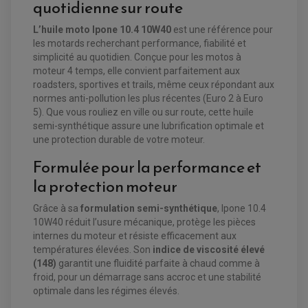
quotidienne sur route
L’huile moto Ipone 10.4 10W40
est une référence pour
les motards recherchant performance, fiabilité et
simplicité au quotidien. Conçue pour les motos à
moteur 4 temps, elle convient parfaitement aux
roadsters, sportives et trails, même ceux répondant aux
normes anti-pollution les plus récentes (Euro 2 à Euro
5). Que vous rouliez en ville ou sur route, cette huile
semi-synthétique assure une lubrification optimale et
EQUIPEMENT ELECTRIQUE QUAD / SSV
une protection durable de votre moteur.
ACCESSOIRES ELECTRIQUE QUAD / SSV
BOITIER CDI QUAD ET SSV
Formulée pour la performance et
CHARGEUR DE BATTERIE QUAD / SSV
COMPTEUR QUAD / SSV
la protection moteur
CONTACTEUR A CLÉ QUAD
DÉMARREUR
ECLAIRAGE LED / HALOGÈNE
Grâce à sa
formulation semi-synthétique
, Ipone 10.4
STATOR ET REDRESSEUR / REGULATEUR
10W40 réduit l’usure mécanique, protège les pièces
VENTILATEUR DE RADIATEUR
internes du moteur et résiste efficacement aux
températures élevées. Son
indice de viscosité élevé
EQUIPEMENT FREINAGE QUAD / SSV
(148)
garantit une fluidité parfaite à chaud comme à
PNEUMATIQUE
DISQUE DE FREIN QUAD / SSV
froid, pour un démarrage sans accroc et une stabilité
KIT DURITE DE FREIN QUAD
MOUSSE
optimale dans les régimes élevés.
KIT REPARATION MAÎTRE CYLINDRE QUAD / SSV
CHAMBRE À AIR
PLAQUETTES DE FREIN QUAD / SSV