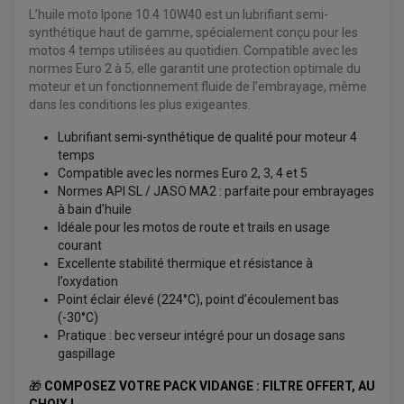
L’huile moto Ipone 10.4 10W40 est un lubrifiant semi-
synthétique haut de gamme, spécialement conçu pour les
motos 4 temps utilisées au quotidien. Compatible avec les
normes Euro 2 à 5, elle garantit une protection optimale du
moteur et un fonctionnement fluide de l’embrayage, même
dans les conditions les plus exigeantes.
Lubrifiant semi-synthétique de qualité pour moteur 4
temps
Compatible avec les normes Euro 2, 3, 4 et 5
ACCESSOIRES QUAD
Normes API SL / JASO MA2 : parfaite pour embrayages
ACCESSOIRES ANODISES POUR QUAD
à bain d’huile
BOUCHON DE RÉSERVOIR QUAD
Idéale pour les motos de route et trails en usage
GUIDON QUAD
courant
KIT DÉCO QUAD / SSV
KIT POIGNÉE DE GAZ QUAD
Excellente stabilité thermique et résistance à
POIGNÉE QUAD
l’oxydation
PROTÈGE-MAINS
Point éclair élevé (224°C), point d’écoulement bas
PONTETS / REHAUSSES DE GUIDON
REPOSE PIED QUAD
(-30°C)
Pratique : bec verseur intégré pour un dosage sans
gaspillage
BAGAGERIE / TREUIL / ATTELAGE
ÉQUIPEMENT ÉLECTRIQUE
COFFRE / TOP CASE QUAD
🎁
COMPOSEZ VOTRE PACK VIDANGE : FILTRE OFFERT, AU
ACCESSOIRES ÉLECTRIQUE ENDURO
TREUIL ET ATTELAGE QUAD-SSV
PLAQUE PHARE