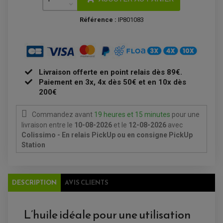
ENTRETIEN MOTO
ATELIER, PADDOCK, STAND
Référence :
IP801083
ANTIPARASITE NGK
BOUGIE NGK
FILTRE A AIR
FILTRE A HUILE
FILTRE ET ACCESSOIRE ESSENCE
OUTILLAGE
PRODUIT D'ENTRETIEN
Livraison offerte en point relais dès 89€.
Paiement en 3x, 4x dès 50€ et en 10x dès
200€
Commandez avant
19 heures et 15 minutes
pour une
livraison
entre le
10-08-2026
et le
12-08-2026
avec
Colissimo - En relais PickUp ou en consigne PickUp
Station
DESCRIPTION
AVIS CLIENTS
L’huile idéale pour une utilisation