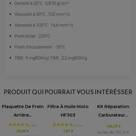
PÉDALE DE FREIN
Densité à 20°C : 0,870 g/cm³
PIÈCE MOTEUR
REPOSE PIED TYPE ORIGINE
RETROVISEUR MOTO TYPE ORIGINE
GALET DE VARIATEUR
Viscosité à 40°C : 102 mm²/s
SÉLECTEUR DE VITESSE
COURROIE
VARIATEUR SCOOTER
Viscosité à 100°C : 14,6 mm²/s
POMPE A ESSENCE
Point éclair : 224°C
Point d’écoulement : -30°C
TBN : 9 mgKOH/g | TAN : 2,2 mgKOH/g
AVIS À PROPOS DU PRODUIT
PRODUIT QUI POURRAIT VOUS INTÉRÉSSER
5.0
/5
Plaquette De Frein
Filtre À Huile Moto
Kit Réparation
VOIR L'ATTESTATION
Arrière...
HF303
Carburateur...
Basé sur 5 avis
Avis soumis à un contrôle
144,29 €
29,66 €
7,87 €
au lieu de
155,15 €