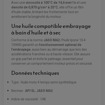
Avec une
viscosité à 100°C de 14,6 mm²/s
et une
EQUIPEMENT FREINAGE MOTO CROSS ET
densité de 0,870 g/cm³ à 20°C
, elle offre un film
HUILE ET PRODUIT D'ENTRETIEN QUAD
FREINAGE
ENDURO
d’huile stable, limitant les frottements tout en
HUILE POUR QUAD
ACCESSOIRE + VISSERIE FREINAGE
ACCESSOIRES FREINAGE
améliorant la longévité du moteur.
PRODUIT D'ENTRETIEN QUAD
DISQUE DE FREIN
DISQUE DE FREIN AVANT
PLAQUETTE DE FREIN
DISQUE DE FREIN ARRIÈRE
Une huile compatible embrayage
KIT DURITE DE FREIN
PLAQUETTE DE FREIN
JANTES / ACCESSOIRES QUAD ET SSV
KIT DURITE D'EMBRAYAGE MOTO
KIT RÉPARATION PÉDALE DE FREIN
à bain d’huile et à sec
KIT RÉPARATION ÉTRIER DE FREIN
CHAÎNE A NEIGE QUAD-SSV
KIT RÉPARATION MAÎTRE CYLINDRE
KIT RÉPARATION MAÎTRE CYLINDRE
CHAÎNES A NEIGE
KIT RÉPARATION ÉTRIER DE FREIN
PRODUIT ENTRETIEN
MAÎTRE CYLINDRE
CHAMBRE A AIR QUAD ET SSV
Conforme à la norme
JASO MA2
, l’huile Ipone 10.4
FILTRE A AIR
CLOUS / CRAMPON VISSABLE
10W40 garantit un
fonctionnement optimal de
FILTRE A HUILE
ÉLARGISSEURES DE VOIES QUAD
ROULEMENT MOTO CROSS ET ENDURO
l’embrayage
, aussi bien au démarrage que lors des
BOUGIE SCOOTER
HUILE ET PRODUIT D'ENTRETIEN
JANTES QUAD ET SSV
ROULEMENT DE ROUE AVANT
PRODUIT D'ENTRETIEN
accélérations franches ou à haute vitesse. Elle assure
HUILE MOTEUR
ROULEMENT DE ROUE ARRIÈRE
FILTRE A AIR K&N
un grip parfait et évite le patinage, essentiel pour
PRODUIT D'ENTRETIEN
ROULEMENT D'AMORTISSEUR
ROULEMENT BIELLETTES
conserver un comportement moteur précis et sécurisé.
ROULEMENT COLONNE DE DIRECTION
HUILE ET LUBRIFIANTS SCOOTER
PARTIE CYCLE
ROULEMENT BRAS OSCILLANT
Données techniques
HUILE SCOOTER
ARAIGNÉE / SUPPORT CARÉNAGE
PRODUIT D'ENTRETIEN SCOOTER
BULLE / PARE-BRISE
CÂBLE ACCÉLÉRATEUR
Type : Huile moto 4 temps semi-synthétique
CABLE D'EMBRAYAGE
PARTIE CYCLE
KIT RABAISSEMENT MOTO
Normes :
API SL
,
JASO MA2
BULLE / PARE-BRISE
KIT STREET BIKE
LEVIER DE FREIN
LEVIER DE FREIN
RÉTROVISEUR TYPE ORIGINE
LEVIER D'EMBRAYAGE
Indice de viscosité : 148
OPTIQUE TYPE ORIGINE