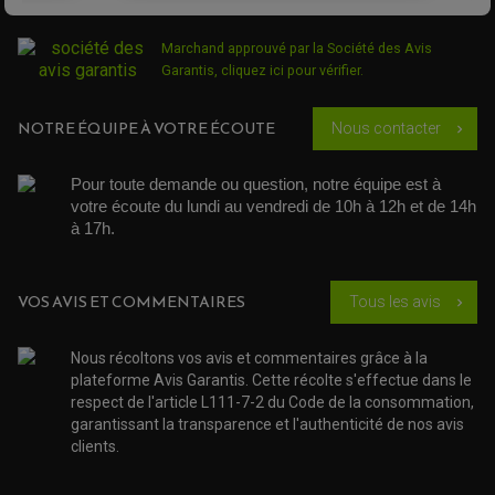
ROULEMENT MOTO
ACCESSOIRE SCOOTER VESPA
ROULEMENT DE ROUE
ACCESSOIRE SCOOTER YAMAHA
ROULEMENT DE DIRECTION
Marchand approuvé par la Société des Avis
Garantis,
cliquez ici pour vérifier
.
TRANSMISSION
AMORTISSEUR DE COUPLE
NOTRE ÉQUIPE À VOTRE ÉCOUTE
EMBRAYAGE MOTO
Nous contacter
chevron_right
KIT CHAÎNE MOTO
Pour toute demande ou question, notre équipe est à 
votre écoute du lundi au vendredi de 10h à 12h et de 14h 
à 17h. 
VOS AVIS ET COMMENTAIRES
Tous les avis
chevron_right
Nous récoltons vos avis et commentaires grâce à la
plateforme Avis Garantis. Cette récolte s'effectue dans le
respect de l'article L111-7-2 du Code de la consommation,
garantissant la transparence et l'authenticité de nos avis
clients.