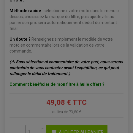
BAGAGERIE
CHOIX !
COMPTEUR D'HEURE
BAGAGERIE SOUPLE
DÉMARREUR
ÉCHAPPEMENT QUAD
ACCESSOIRE GPS, SMARTPHONE
Méthode rapide
:
sélectionnez votre moto dans le menu ci-
CONDENSATEUR
ÉCHAPPEMENT QUAD
SELLE CONFORT
dessus, choisissez la marque du filtre, puis ajoutez-le au
BOBINE D'ALLUMAGE
SUPPORT TOP CASE
COUPE-CONTACT
panier son prix sera automatiquement déduit du montant
SUPPORT VALISE LATERAL
ENTRETIEN QUAD / SSV
TOP CASE ET VALISES
final.
BATTERIE
TRANSMISSION
BOUGIE QUAD
Un doute ?
Renseignez simplement le modèle de votre
KIT CHAÎNE
ÉCHAPPEMENT MOTO
ÉCHAPEMENT SCOOTER
FILTRE A AIR BMC QUAD
moto en commentaire lors de la validation de votre
GUIDE CHAÎNE
FILTRE A AIR QUAD
SILENCIEUX / ÉCHAPPEMENT MOTO
ÉCHAPPEMENT SCOOTER
PATIN DE BRAS OSCILLANT
commande.
FILTRE A HUILE QUAD
ACCESSOIRE ÉCHAPPEMENT
ROULETTE DE CHAÎNE
EMBRAYAGE OFF ROAD
(⚠️ Sans sélection ni commentaire de votre part, nous serons
ELECTRICITÉ
ÉLECTRICITÉ
contraints de vous contacter avant l’expédition, ce qui peut
CLIGNOTANT TYPE ORIGINE
ACCESSOIRES ELECTRIQUE
PIÈCE MOTEUR
BATTERIE SCOOTER
rallonger le délai de traitement.)
BATTERIE
CHARGEUR DE BATTERIE
POMPE À EAU BOYESEN
CHARGEUR BATTERIE
REDRESSEUR / RÉGULATEUR
KIT RÉPARATION CARBU
Comment bénéficier de mon filtre à huile offert ?
CLIGNOTANT MOTO
ECLAIRAGE SCOOTER
KIT RÉPARATION POMPE A EAU
CLIGNOTANT TYPE ORIGINE
POMPE A ESSENCE
PIPE D'ADMISSION
DÉMARREUR
RADIATEUR
ECLAIRAGE MOTO
49,08 € TTC
DURITE RADIATEUR
FEUX ADDITIONNELS
FREINAGE
KIT RECONDITIONNEMENT DEMARREUR
DISQUE DE FREIN AVANT
au lieu de
73,80 €
POMPE A ESSENCE
ACCESSOIRE + VISSERIE FREINAGE
REDRESSEUR / REGULATEUR
DISQUE DE FREIN ARRIERE
STATOR
PLAQUETTE DE FREIN AVANT
PLAQUETTE DE FREIN ARRIERE
AJOUTER AU PANIER
MAÎTRE CYLINDRE