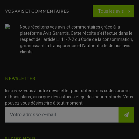
PNEUMATIQUE
ACCESSOIRE ATELIER QUAD
SUSPENSION
CHAMBRE A AIR
OUTILLAGE QUAD
VOS AVIS ET COMMENTAIRES
Tous les avis
chevron_right
NOS MARQUES
JOINT SPY
FOURCHE ET AMORTISSEUR
ACCESSOIRE SCOOTER APRILIA
PROTECTION MOTO
ACCESSOIRE SCOOTER BMW
COUVRE CARTER ET SLIDER
Nous récoltons vos avis et commentaires grâce à la
ACCESSOIRE SCOOTER GILERA
PATINS DE PROTECTION TOP BLOCK
plateforme Avis Garantis. Cette récolte s'effectue dans le
PATIN DE RECHANGE TOP BLOCK
ACCESSOIRE SCOOTER HONDA
respect de l'article L111-7-2 du Code de la consommation,
PROTECTION RADIATEUR
ACCESSOIRE SCOOTER KYMCO
PROTECTION FOURCHE ET BRAS OSCILLANT
garantissant la transparence et l'authenticité de nos avis
PROTECTION SILENCIEUX
ACCESSOIRE SCOOTER MBK
clients.
PROTECTION LEVIER
ACCESSOIRE SCOOTER PEUGEOT
TAMPONS ALLOY ULTIMA
ACCESSOIRE SCOOTER PIAGGIO
ACCESSOIRE SCOOTER SUZUKI
ROULEMENT MOTO
ACCESSOIRE SCOOTER VESPA
NEWSLETTER
ROULEMENT DE ROUE
ACCESSOIRE SCOOTER YAMAHA
ROULEMENT DE DIRECTION
Inscrivez-vous à notre newsletter pour obtenir nos codes promo
et bons plans, ainsi que des astuces et guides pour motards. Vous
TRANSMISSION
pouvez vous désinscrire à tout moment.
AMORTISSEUR DE COUPLE
EMBRAYAGE MOTO
KIT CHAÎNE MOTO
(163 avis)
SUIVEZ-NOUS