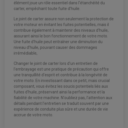
élément joue un rôle essentiel dans l'étanchéité du
ANTIPARASITE NGK
BOUGIE NGK
carter, empêchant toute fuite d'huile.
FILTRE A AIR
FILTRE A HUILE
Le joint de carter assure non seulement la protection de
FILTRE ET ACCESSOIRE ESSENCE
votre moteur en évitant les fuites potentielles, mais il
OUTILLAGE
PRODUIT D'ENTRETIEN
contribue également à maintenir des niveaux d'huile,
assurant ainsi le bon fonctionnement de votre moto.
Une fuite d'huile peut entraîner une diminution du
niveau d'huile, pouvant causer des dommages
irrémédiable,
Changer le joint de carter lors d'un entretien de
l'embrayage est une pratique de précaution qui offre
une tranquillité d'esprit et contribue à la longévité de
votre moto. En investissant dans ce petit, mais crucial
EQUIPEMENT ELECTRIQUE QUAD / SSV
composant, vous évitez les soucis potentiels liés aux
ACCESSOIRES ELECTRIQUE QUAD / SSV
fuites d'huile, préservant ainsi la performance et la
BOITIER CDI QUAD ET SSV
fiabilité de votre machine. N'oubliez pas, l'attention aux
CHARGEUR DE BATTERIE QUAD / SSV
COMPTEUR QUAD / SSV
détails pendant l'entretien se traduit souvent par une
CONTACTEUR A CLÉ QUAD
expérience de conduite plus sûre et une durée de vie
DÉMARREUR
accrue de votre moto.
ECLAIRAGE LED / HALOGÈNE
STATOR ET REDRESSEUR / REGULATEUR
VENTILATEUR DE RADIATEUR