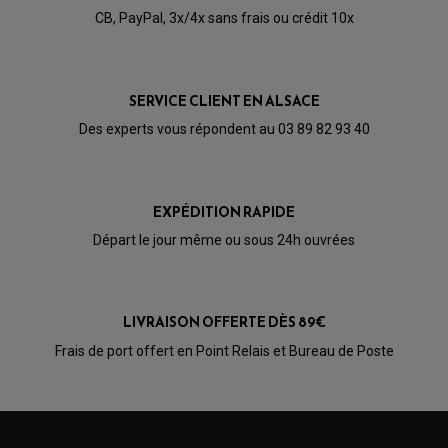
CÂBLE ACCÉLÉRATEUR
CB, PayPal, 3x/4x sans frais ou crédit 10x
CABLE D'EMBRAYAGE
PARTIE CYCLE
KIT RABAISSEMENT MOTO
BULLE / PARE-BRISE
KIT STREET BIKE
LEVIER DE FREIN
LEVIER DE FREIN
RÉTROVISEUR TYPE ORIGINE
LEVIER D'EMBRAYAGE
OPTIQUE TYPE ORIGINE
SERVICE CLIENT EN ALSACE
PÉDALE DE FREIN
PIÈCE MOTEUR
REPOSE PIED TYPE ORIGINE
Des experts vous répondent au 03 89 82 93 40
RETROVISEUR MOTO TYPE ORIGINE
GALET DE VARIATEUR
SÉLECTEUR DE VITESSE
COURROIE
VARIATEUR SCOOTER
POMPE A ESSENCE
EXPÉDITION RAPIDE
Départ le jour même ou sous 24h ouvrées
LIVRAISON OFFERTE DÈS 89€
Frais de port offert en Point Relais et Bureau de Poste