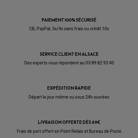
HUILE SCOOTER
ARAIGNÉE / SUPPORT CARÉNAGE
PRODUIT D'ENTRETIEN SCOOTER
BULLE / PARE-BRISE
CÂBLE ACCÉLÉRATEUR
CABLE D'EMBRAYAGE
PAIEMENT 100% SÉCURISÉ
PARTIE CYCLE
KIT RABAISSEMENT MOTO
BULLE / PARE-BRISE
KIT STREET BIKE
CB, PayPal, 3x/4x sans frais ou crédit 10x
LEVIER DE FREIN
LEVIER DE FREIN
RÉTROVISEUR TYPE ORIGINE
LEVIER D'EMBRAYAGE
OPTIQUE TYPE ORIGINE
PÉDALE DE FREIN
PIÈCE MOTEUR
REPOSE PIED TYPE ORIGINE
SERVICE CLIENT EN ALSACE
RETROVISEUR MOTO TYPE ORIGINE
GALET DE VARIATEUR
SÉLECTEUR DE VITESSE
COURROIE
Des experts vous répondent au 03 89 82 93 40
VARIATEUR SCOOTER
POMPE A ESSENCE
EXPÉDITION RAPIDE
Départ le jour même ou sous 24h ouvrées
LIVRAISON OFFERTE DÈS 89€
Frais de port offert en Point Relais et Bureau de Poste