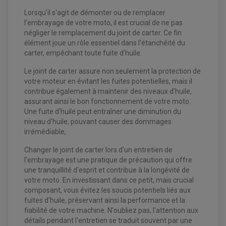
ENTRETIEN MOTO
ATELIER, PADDOCK, STAND
Lorsqu'il s'agit de démonter ou de remplacer
ANTIPARASITE NGK
l'embrayage de votre moto, il est crucial de ne pas
BOUGIE NGK
négliger le remplacement du joint de carter. Ce fin
FILTRE A AIR
FILTRE A HUILE
élément joue un rôle essentiel dans l'étanchéité du
FILTRE ET ACCESSOIRE ESSENCE
carter, empêchant toute fuite d'huile.
OUTILLAGE
PRODUIT D'ENTRETIEN
Le joint de carter assure non seulement la protection de
votre moteur en évitant les fuites potentielles, mais il
contribue également à maintenir des niveaux d'huile,
assurant ainsi le bon fonctionnement de votre moto.
Une fuite d'huile peut entraîner une diminution du
niveau d'huile, pouvant causer des dommages
irrémédiable,
Changer le joint de carter lors d'un entretien de
l'embrayage est une pratique de précaution qui offre
EQUIPEMENT ELECTRIQUE QUAD / SSV
une tranquillité d'esprit et contribue à la longévité de
ACCESSOIRES ELECTRIQUE QUAD / SSV
votre moto. En investissant dans ce petit, mais crucial
BOITIER CDI QUAD ET SSV
composant, vous évitez les soucis potentiels liés aux
CHARGEUR DE BATTERIE QUAD / SSV
fuites d'huile, préservant ainsi la performance et la
COMPTEUR QUAD / SSV
CONTACTEUR A CLÉ QUAD
fiabilité de votre machine. N'oubliez pas, l'attention aux
DÉMARREUR
détails pendant l'entretien se traduit souvent par une
ECLAIRAGE LED / HALOGÈNE