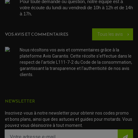
Pour toute demande ou question, notre équipe est à 
PIPE D'ADMISSION
GUIDON CROSS ET ENDURO
OUTILLAGE ET ACCESSOIRES ATELIER
votre écoute du lundi au vendredi de 10h à 12h et de 14h 
DEMI COCOTTE
QUAD
à 17h. 
PNEUMATIQUE
ACCESSOIRE ATELIER QUAD
SUSPENSION
CHAMBRE A AIR
OUTILLAGE QUAD
NOS MARQUES
JOINT SPY
FOURCHE ET AMORTISSEUR
VOS AVIS ET COMMENTAIRES
Tous les avis
ACCESSOIRE SCOOTER APRILIA
chevron_right
PROTECTION MOTO
ACCESSOIRE SCOOTER BMW
COUVRE CARTER ET SLIDER
ACCESSOIRE SCOOTER GILERA
PATINS DE PROTECTION TOP BLOCK
Nous récoltons vos avis et commentaires grâce à la
PATIN DE RECHANGE TOP BLOCK
ACCESSOIRE SCOOTER HONDA
plateforme Avis Garantis. Cette récolte s'effectue dans le
PROTECTION RADIATEUR
ACCESSOIRE SCOOTER KYMCO
PROTECTION FOURCHE ET BRAS OSCILLANT
respect de l'article L111-7-2 du Code de la consommation,
PROTECTION SILENCIEUX
ACCESSOIRE SCOOTER MBK
garantissant la transparence et l'authenticité de nos avis
PROTECTION LEVIER
ACCESSOIRE SCOOTER PEUGEOT
clients.
TAMPONS ALLOY ULTIMA
ACCESSOIRE SCOOTER PIAGGIO
ACCESSOIRE SCOOTER SUZUKI
ROULEMENT MOTO
ACCESSOIRE SCOOTER VESPA
ROULEMENT DE ROUE
ACCESSOIRE SCOOTER YAMAHA
ROULEMENT DE DIRECTION
NEWSLETTER
Inscrivez-vous à notre newsletter pour obtenir nos codes promo
TRANSMISSION
et bons plans, ainsi que des astuces et guides pour motards. Vous
AMORTISSEUR DE COUPLE
EMBRAYAGE MOTO
pouvez vous désinscrire à tout moment.
KIT CHAÎNE MOTO