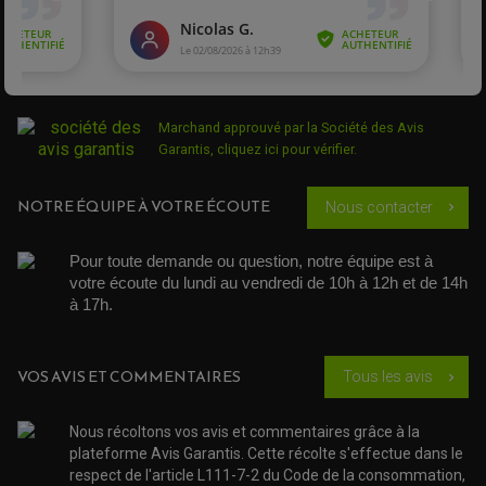
FOURCHE ET AMORTISSEUR
ACCESSOIRE SCOOTER APRILIA
PROTECTION MOTO
ACCESSOIRE SCOOTER BMW
COUVRE CARTER ET SLIDER
ACCESSOIRE SCOOTER GILERA
PATINS DE PROTECTION TOP BLOCK
PATIN DE RECHANGE TOP BLOCK
ACCESSOIRE SCOOTER HONDA
PROTECTION RADIATEUR
ACCESSOIRE SCOOTER KYMCO
PROTECTION FOURCHE ET BRAS OSCILLANT
PROTECTION SILENCIEUX
ACCESSOIRE SCOOTER MBK
Marchand approuvé par la Société des Avis
PROTECTION LEVIER
ACCESSOIRE SCOOTER PEUGEOT
Garantis,
cliquez ici pour vérifier
.
TAMPONS ALLOY ULTIMA
ACCESSOIRE SCOOTER PIAGGIO
ACCESSOIRE SCOOTER SUZUKI
ROULEMENT MOTO
NOTRE ÉQUIPE À VOTRE ÉCOUTE
Nous contacter
chevron_right
ACCESSOIRE SCOOTER VESPA
ROULEMENT DE ROUE
ACCESSOIRE SCOOTER YAMAHA
ROULEMENT DE DIRECTION
Pour toute demande ou question, notre équipe est à 
votre écoute du lundi au vendredi de 10h à 12h et de 14h 
TRANSMISSION
à 17h. 
AMORTISSEUR DE COUPLE
EMBRAYAGE MOTO
KIT CHAÎNE MOTO
VOS AVIS ET COMMENTAIRES
Tous les avis
chevron_right
Nous récoltons vos avis et commentaires grâce à la
plateforme Avis Garantis. Cette récolte s'effectue dans le
respect de l'article L111-7-2 du Code de la consommation,