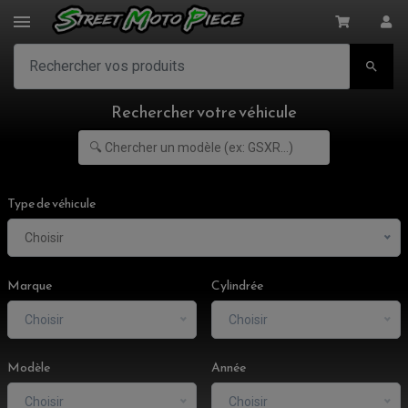

Rechercher votre véhicule
Type de véhicule
Choisir
Marque
Cylindrée
Choisir
Choisir
Modèle
Année
ACCESSOIRES MOTO
COMMANDE RECULE
Choisir
Choisir
CLIGNOTANT ADAPTABLE, UNIVERSEL