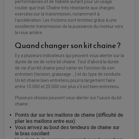
performances et de fiabilité autant pour un usage
routier que trail. Chaîne très résistante aux charges
exercées sur la transmission, notamment à
l’accélération. Les frictions sont limitées grâce à une
EQUIPEMENT ELECTRIQUE QUAD / SSV
excellente transmission de la puissance du moteur vers
ACCESSOIRES ELECTRIQUE QUAD / SSV
BOITIER CDI QUAD ET SSV
la roue arrière.
CHARGEUR DE BATTERIE QUAD / SSV
COMPTEUR QUAD / SSV
Quand changer son kit chaine ?
CONTACTEUR A CLÉ QUAD
DÉMARREUR
Il y a plusieurs indicateurs qui peuvent vous alerter sur la
ECLAIRAGE LED / HALOGÈNE
STATOR ET REDRESSEUR / REGULATEUR
durée de vie de votre kit chaine. Tout d'abord la durée
VENTILATEUR DE RADIATEUR
de vie d'un kit chaine peut varier en fonction de son
entretien (tension, graissage ...) et du type de conduite.
EQUIPEMENT FREINAGE QUAD / SSV
Un kit chaine bien entretenu pourra largement faire
PNEUMATIQUE
DISQUE DE FREIN QUAD / SSV
entre 15 000 et 25 000 voir plus s'il est bien entretenu.
KIT DURITE DE FREIN QUAD
MOUSSE
KIT REPARATION MAÎTRE CYLINDRE QUAD / SSV
CHAMBRE À AIR
Plusieurs choses peuvent vous alerter sur l'usure du kit
PLAQUETTES DE FREIN QUAD / SSV
chaine :
EQUIPEMENT FREINAGE MOTO CROSS ET
HUILE ET PRODUIT D'ENTRETIEN QUAD
Points dur sur les maillons de chaine (difficulté de
FREINAGE
ENDURO
HUILE POUR QUAD
plier les maillons entre eux)
ACCESSOIRE + VISSERIE FREINAGE
ACCESSOIRES FREINAGE
PRODUIT D'ENTRETIEN QUAD
DISQUE DE FREIN
DISQUE DE FREIN AVANT
Vous arrivez au bout des tendeurs de chaine sur
PLAQUETTE DE FREIN
DISQUE DE FREIN ARRIÈRE
le bras oscillant
KIT DURITE DE FREIN
PLAQUETTE DE FREIN
JANTES / ACCESSOIRES QUAD ET SSV