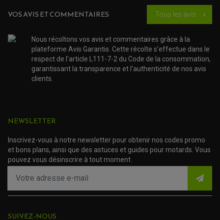
ACCESSOIRE SCOOTER KYMCO
PROTECTION FOURCHE ET BRAS OSCILLANT
PROTECTION SILENCIEUX
ACCESSOIRE SCOOTER MBK
VOS AVIS ET COMMENTAIRES
Tous les avis
chevron_right
PROTECTION LEVIER
ACCESSOIRE SCOOTER PEUGEOT
TAMPONS ALLOY ULTIMA
ACCESSOIRE SCOOTER PIAGGIO
Nous récoltons vos avis et commentaires grâce à la
ACCESSOIRE SCOOTER SUZUKI
ROULEMENT MOTO
plateforme Avis Garantis. Cette récolte s'effectue dans le
ACCESSOIRE SCOOTER VESPA
ROULEMENT DE ROUE
respect de l'article L111-7-2 du Code de la consommation,
ACCESSOIRE SCOOTER YAMAHA
ROULEMENT DE DIRECTION
garantissant la transparence et l'authenticité de nos avis
clients.
TRANSMISSION
AMORTISSEUR DE COUPLE
EMBRAYAGE MOTO
KIT CHAÎNE MOTO
NEWSLETTER
Inscrivez-vous à notre newsletter pour obtenir nos codes promo
et bons plans, ainsi que des astuces et guides pour motards. Vous
pouvez vous désinscrire à tout moment.
SUIVEZ-NOUS