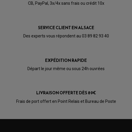
CB, PayPal, 3x/4x sans frais ou crédit 10x
SERVICE CLIENT EN ALSACE
Des experts vous répondent au 03 89 82 93 40
EXPÉDITION RAPIDE
Départ le jour même ou sous 24h ouvrées
LIVRAISON OFFERTE DÈS 89€
PARTIE CYCLE QUAD
Frais de port offert en Point Relais et Bureau de Poste
AMORTISSEURS QUAD / SSV
BIELLETTES DE DIRECTION
CÂBLE ACCÉLÉRATEUR / EMBRAYAGE / STARTER
COLONNE DE DIRECTION QUAD
KIT RECONDITIONNEMENT TRIANGLE
LEVIER DE FREIN ET D'EMBRAYAGE
ROTULE DE DIRECTION