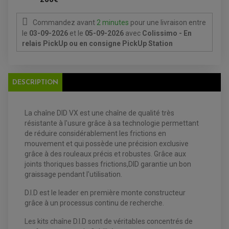
FEUX ADDITIONNELS
FREINAGE
KIT RECONDITIONNEMENT DEMARREUR
DISQUE DE FREIN AVANT
POMPE A ESSENCE
Commandez avant
2 minutes
pour une livraison
entre
ACCESSOIRE + VISSERIE FREINAGE
REDRESSEUR / REGULATEUR
DISQUE DE FREIN ARRIERE
le
03-09-2026
et le
05-09-2026
avec
Colissimo - En
STATOR
PLAQUETTE DE FREIN AVANT
relais PickUp ou en consigne PickUp Station
PLAQUETTE DE FREIN ARRIERE
MAÎTRE CYLINDRE
ENTRETIEN MOTO
ATELIER, PADDOCK, STAND
ANTIPARASITE NGK
DESCRIPTION
BOUGIE NGK
FILTRE A AIR
FILTRE A HUILE
FILTRE ET ACCESSOIRE ESSENCE
La chaîne DID VX est une chaîne de qualité très
OUTILLAGE
PRODUIT D'ENTRETIEN
résistante à l'usure grâce à sa technologie permettant
de réduire considérablement les frictions en
mouvement et qui possède une précision exclusive
grâce à des rouleaux précis et robustes. Grâce aux
joints thoriques basses frictions,DID garantie un bon
graissage pendant l'utilisation.
D.I.D est le leader en première monte constructeur
grâce à un processus continu de recherche.
Les kits chaîne D.I.D sont de véritables concentrés de