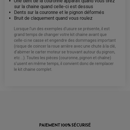
Une dent de la couronne apparait quand vous tirez
KIT DURITE D'EMBRAYAGE MOTO
KIT RÉPARATION PÉDALE DE FREIN
CHAÎNE A NEIGE QUAD-SSV
KIT RÉPARATION ÉTRIER DE FREIN
KIT RÉPARATION MAÎTRE CYLINDRE
sur la chaine quand celle-ci est dessus
CHAÎNES A NEIGE
KIT RÉPARATION MAÎTRE CYLINDRE
KIT RÉPARATION ÉTRIER DE FREIN
Dents sur la couronne et le pignon déformés
PRODUIT ENTRETIEN
CHAMBRE A AIR QUAD ET SSV
MAÎTRE CYLINDRE
Bruit de claquement quand vous roulez
FILTRE A AIR
CLOUS / CRAMPON VISSABLE
FILTRE A HUILE
ÉLARGISSEURES DE VOIES QUAD
ROULEMENT MOTO CROSS ET ENDURO
BOUGIE SCOOTER
JANTES QUAD ET SSV
HUILE ET PRODUIT D'ENTRETIEN
Lorsque l'un des exemples d'usure se présente, il est
ROULEMENT DE ROUE AVANT
PRODUIT D'ENTRETIEN
HUILE MOTEUR
ROULEMENT DE ROUE ARRIÈRE
grand temps de changer votre kit chaine avant que
FILTRE A AIR K&N
PRODUIT D'ENTRETIEN
ROULEMENT D'AMORTISSEUR
celle-ci ne casse et engendre des dommages important
ROULEMENT BIELLETTES
(risque de coincer la roue arrière avec une chute à la clé,
ROULEMENT COLONNE DE DIRECTION
HUILE ET LUBRIFIANTS SCOOTER
PARTIE CYCLE
ROULEMENT BRAS OSCILLANT
d'abimer le carter moteur se trouvant autour du pignon,
HUILE SCOOTER
ARAIGNÉE / SUPPORT CARÉNAGE
etc ...). Toutes les pièces (couronne, pignon et chaîne)
PRODUIT D'ENTRETIEN SCOOTER
BULLE / PARE-BRISE
s'usent en même temps, il convient donc de remplacer
CÂBLE ACCÉLÉRATEUR
le kit chaine complet.
CABLE D'EMBRAYAGE
PARTIE CYCLE
KIT RABAISSEMENT MOTO
BULLE / PARE-BRISE
KIT STREET BIKE
LEVIER DE FREIN
LEVIER DE FREIN
RÉTROVISEUR TYPE ORIGINE
LEVIER D'EMBRAYAGE
OPTIQUE TYPE ORIGINE
PÉDALE DE FREIN
PIÈCE MOTEUR
REPOSE PIED TYPE ORIGINE
RETROVISEUR MOTO TYPE ORIGINE
GALET DE VARIATEUR
SÉLECTEUR DE VITESSE
COURROIE
VARIATEUR SCOOTER
POMPE A ESSENCE
PAIEMENT 100% SÉCURISÉ