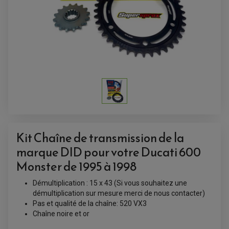
Kit Chaîne de transmission de la
marque DID pour votre Ducati 600
ACCESSOIRES QUAD
Monster de 1995 à 1998
ACCESSOIRES ANODISES POUR QUAD
BOUCHON DE RÉSERVOIR QUAD
Démultiplication : 15 x 43 (Si vous souhaitez une
GUIDON QUAD
démultiplication sur mesure merci de nous contacter)
KIT DÉCO QUAD / SSV
KIT POIGNÉE DE GAZ QUAD
Pas et qualité de la chaîne: 520 VX3
POIGNÉE QUAD
Chaîne noire et or
PROTÈGE-MAINS
PONTETS / REHAUSSES DE GUIDON