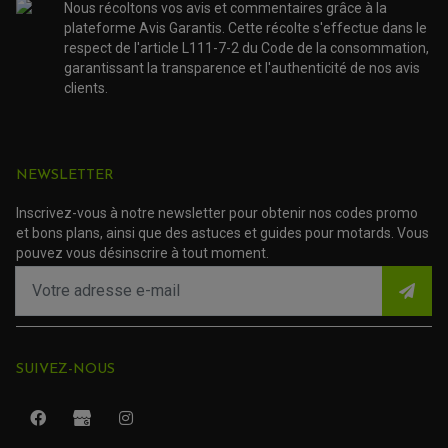
TAMPONS ALLOY ULTIMA
Nous récoltons vos avis et commentaires grâce à la
ACCESSOIRE SCOOTER PIAGGIO
plateforme Avis Garantis. Cette récolte s'effectue dans le
ACCESSOIRE SCOOTER SUZUKI
ROULEMENT MOTO
respect de l'article L111-7-2 du Code de la consommation,
ACCESSOIRE SCOOTER VESPA
garantissant la transparence et l'authenticité de nos avis
ROULEMENT DE ROUE
ACCESSOIRE SCOOTER YAMAHA
ROULEMENT DE DIRECTION
clients.
TRANSMISSION
AMORTISSEUR DE COUPLE
EMBRAYAGE MOTO
NEWSLETTER
KIT CHAÎNE MOTO
Inscrivez-vous à notre newsletter pour obtenir nos codes promo
et bons plans, ainsi que des astuces et guides pour motards. Vous
pouvez vous désinscrire à tout moment.
SUIVEZ-NOUS