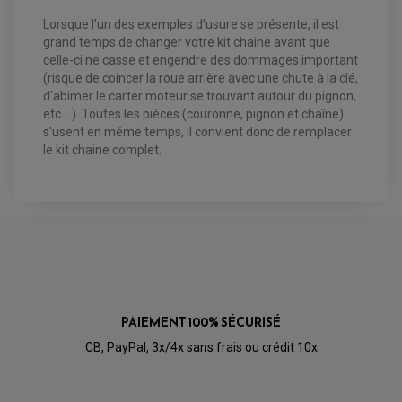
PRODUIT ENTRETIEN
MAÎTRE CYLINDRE
CHAMBRE A AIR QUAD ET SSV
FILTRE A AIR
Lorsque l'un des exemples d'usure se présente, il est
CLOUS / CRAMPON VISSABLE
FILTRE A HUILE
ÉLARGISSEURES DE VOIES QUAD
ROULEMENT MOTO CROSS ET ENDURO
grand temps de changer votre kit chaine avant que
BOUGIE SCOOTER
HUILE ET PRODUIT D'ENTRETIEN
JANTES QUAD ET SSV
ROULEMENT DE ROUE AVANT
celle-ci ne casse et engendre des dommages important
PRODUIT D'ENTRETIEN
HUILE MOTEUR
ROULEMENT DE ROUE ARRIÈRE
FILTRE A AIR K&N
(risque de coincer la roue arrière avec une chute à la clé,
PRODUIT D'ENTRETIEN
ROULEMENT D'AMORTISSEUR
d'abimer le carter moteur se trouvant autour du pignon,
ROULEMENT BIELLETTES
ROULEMENT COLONNE DE DIRECTION
etc ...). Toutes les pièces (couronne, pignon et chaîne)
HUILE ET LUBRIFIANTS SCOOTER
PARTIE CYCLE
ROULEMENT BRAS OSCILLANT
s'usent en même temps, il convient donc de remplacer
HUILE SCOOTER
ARAIGNÉE / SUPPORT CARÉNAGE
le kit chaine complet.
PRODUIT D'ENTRETIEN SCOOTER
BULLE / PARE-BRISE
CÂBLE ACCÉLÉRATEUR
CABLE D'EMBRAYAGE
PARTIE CYCLE
KIT RABAISSEMENT MOTO
BULLE / PARE-BRISE
KIT STREET BIKE
LEVIER DE FREIN
LEVIER DE FREIN
RÉTROVISEUR TYPE ORIGINE
LEVIER D'EMBRAYAGE
OPTIQUE TYPE ORIGINE
PÉDALE DE FREIN
PIÈCE MOTEUR
REPOSE PIED TYPE ORIGINE
RETROVISEUR MOTO TYPE ORIGINE
GALET DE VARIATEUR
SÉLECTEUR DE VITESSE
COURROIE
PAIEMENT 100% SÉCURISÉ
VARIATEUR SCOOTER
POMPE A ESSENCE
CB, PayPal, 3x/4x sans frais ou crédit 10x