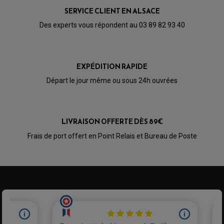
SERVICE CLIENT EN ALSACE
Des experts vous répondent au 03 89 82 93 40
EXPÉDITION RAPIDE
Départ le jour même ou sous 24h ouvrées
LIVRAISON OFFERTE DÈS 89€
Frais de port offert en Point Relais et Bureau de Poste
PARTIE CYCLE QUAD
AMORTISSEURS QUAD / SSV
BIELLETTES DE DIRECTION
CÂBLE ACCÉLÉRATEUR / EMBRAYAGE / STARTER
COLONNE DE DIRECTION QUAD
KIT RECONDITIONNEMENT TRIANGLE
LEVIER DE FREIN ET D'EMBRAYAGE
ROTULE DE DIRECTION
ÉCHAPPEMENT CROSS ENDURO
ROTULE DE TRIANGLE
SÉLECTEUR DE VITESSE
ACCESSOIRES ÉCHAPPEMENT
ÉCHAPPEMENT & SILENCIEUX AKRAPOVIC