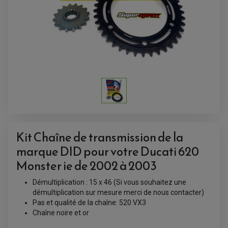
Kit Chaîne de transmission de la
marque DID pour votre Ducati 620
ACCESSOIRES QUAD
ACCESSOIRES ANODISES POUR QUAD
Monster ie de 2002 à 2003
BOUCHON DE RÉSERVOIR QUAD
GUIDON QUAD
Démultiplication : 15 x 46 (Si vous souhaitez une
KIT DÉCO QUAD / SSV
KIT POIGNÉE DE GAZ QUAD
démultiplication sur mesure merci de nous contacter)
POIGNÉE QUAD
Pas et qualité de la chaîne: 520 VX3
PROTÈGE-MAINS
Chaîne noire et or
PONTETS / REHAUSSES DE GUIDON
REPOSE PIED QUAD