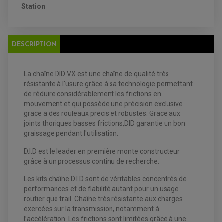
DISQUE DE FREIN AVANT
Station
POMPE A ESSENCE
ACCESSOIRE + VISSERIE FREINAGE
REDRESSEUR / REGULATEUR
DISQUE DE FREIN ARRIERE
STATOR
PLAQUETTE DE FREIN AVANT
PLAQUETTE DE FREIN ARRIERE
MAÎTRE CYLINDRE
DESCRIPTION
ENTRETIEN MOTO
ATELIER, PADDOCK, STAND
ANTIPARASITE NGK
BOUGIE NGK
La chaîne DID VX est une chaîne de qualité très
FILTRE A AIR
résistante à l'usure grâce à sa technologie permettant
FILTRE A HUILE
FILTRE ET ACCESSOIRE ESSENCE
de réduire considérablement les frictions en
OUTILLAGE
mouvement et qui possède une précision exclusive
PRODUIT D'ENTRETIEN
grâce à des rouleaux précis et robustes. Grâce aux
joints thoriques basses frictions,DID garantie un bon
graissage pendant l'utilisation.
D.I.D est le leader en première monte constructeur
grâce à un processus continu de recherche.
Les kits chaîne D.I.D sont de véritables concentrés de
performances et de fiabilité autant pour un usage
routier que trail. Chaîne très résistante aux charges
exercées sur la transmission, notamment à
l’accélération. Les frictions sont limitées grâce à une