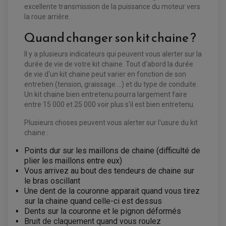
excellente transmission de la puissance du moteur vers
EQUIPEMENT ELECTRIQUE QUAD / SSV
la roue arrière.
ACCESSOIRES ELECTRIQUE QUAD / SSV
Quand changer son kit chaine ?
BOITIER CDI QUAD ET SSV
CHARGEUR DE BATTERIE QUAD / SSV
COMPTEUR QUAD / SSV
Il y a plusieurs indicateurs qui peuvent vous alerter sur la
CONTACTEUR A CLÉ QUAD
durée de vie de votre kit chaine. Tout d'abord la durée
DÉMARREUR
ECLAIRAGE LED / HALOGÈNE
de vie d'un kit chaine peut varier en fonction de son
STATOR ET REDRESSEUR / REGULATEUR
entretien (tension, graissage ...) et du type de conduite.
VENTILATEUR DE RADIATEUR
Un kit chaine bien entretenu pourra largement faire
entre 15 000 et 25 000 voir plus s'il est bien entretenu.
EQUIPEMENT FREINAGE QUAD / SSV
PNEUMATIQUE
DISQUE DE FREIN QUAD / SSV
Plusieurs choses peuvent vous alerter sur l'usure du kit
KIT DURITE DE FREIN QUAD
MOUSSE
chaine :
KIT REPARATION MAÎTRE CYLINDRE QUAD / SSV
CHAMBRE À AIR
PLAQUETTES DE FREIN QUAD / SSV
Points dur sur les maillons de chaine (difficulté de
EQUIPEMENT FREINAGE MOTO CROSS ET
plier les maillons entre eux)
HUILE ET PRODUIT D'ENTRETIEN QUAD
FREINAGE
ENDURO
Vous arrivez au bout des tendeurs de chaine sur
HUILE POUR QUAD
ACCESSOIRE + VISSERIE FREINAGE
le bras oscillant
ACCESSOIRES FREINAGE
PRODUIT D'ENTRETIEN QUAD
DISQUE DE FREIN
DISQUE DE FREIN AVANT
Une dent de la couronne apparait quand vous tirez
PLAQUETTE DE FREIN
DISQUE DE FREIN ARRIÈRE
sur la chaine quand celle-ci est dessus
KIT DURITE DE FREIN
PLAQUETTE DE FREIN
JANTES / ACCESSOIRES QUAD ET SSV
KIT DURITE D'EMBRAYAGE MOTO
Dents sur la couronne et le pignon déformés
KIT RÉPARATION PÉDALE DE FREIN
KIT RÉPARATION ÉTRIER DE FREIN
CHAÎNE A NEIGE QUAD-SSV
KIT RÉPARATION MAÎTRE CYLINDRE
Bruit de claquement quand vous roulez
KIT RÉPARATION MAÎTRE CYLINDRE
CHAÎNES A NEIGE
KIT RÉPARATION ÉTRIER DE FREIN