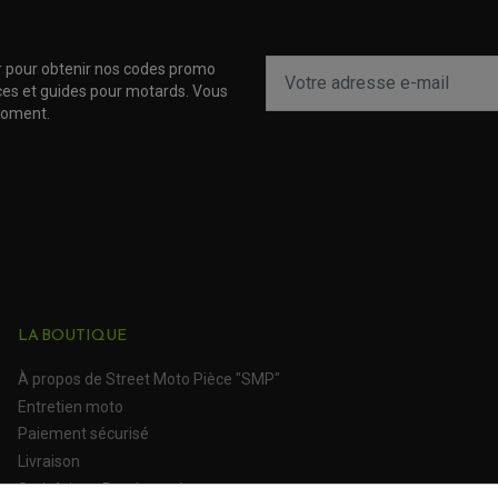
r pour obtenir nos codes promo
uces et guides pour motards. Vous
moment.
LA BOUTIQUE
À propos de Street Moto Pièce "SMP"
(1 avis)
Entretien moto
Paiement sécurisé
Livraison
Satisfait ou Remboursé