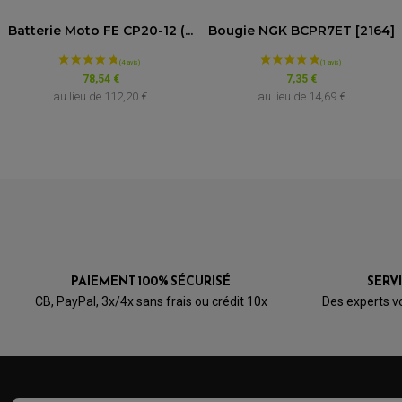
Batterie Moto FE CP20-12 (...
Bougie NGK BCPR7ET [2164]
78,54 €
7,35 €
au lieu de
112,20 €
au lieu de
14,69 €
PAIEMENT 100% SÉCURISÉ
SERV
CB, PayPal, 3x/4x sans frais ou crédit 10x
Des experts v