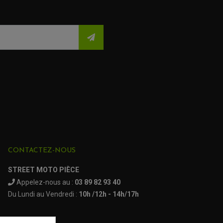
CONTACTEZ-NOUS
STREET MOTO PIÈCE
(29 avis)
(16 a
Appelez-nous au :
03 89 82 93 40
Du Lundi au Vendredi :
10h /12h - 14h/17h