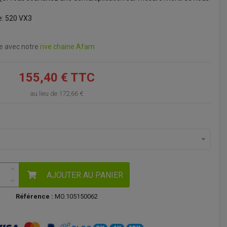
VOIR LE PANIER
ne: 520 VX3
ne avec notre
rive chaine Afam
155,40 € TTC
au lieu de
172,66 €
AJOUTER AU PANIER
Référence :
MO.105150062