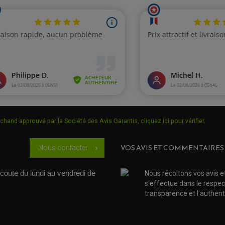
chand approuvé par la Société des Avis Garantis,
cliquez ici pour vérifier
.
VOS AVIS ET COMMENTAIRES
Nous contacter
chevron_right
coute du lundi au vendredi de 
Nous récoltons vos avis e
s'effectue dans le respec
transparence et l'authenti