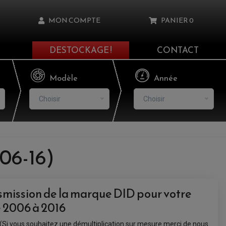
MON COMPTE
PANIER
0
DESTOCKAGE !
CONTACT
Il n'y a aucun produit dans votre panier
Modèle
Année
Choisir
Choisir
asse oublié ?
06-16)
NNEXION
NSCRIRE
smission de la marque DID pour votre
2006 à 2016
7 (Si vous souhaitez une démultiplication sur mesure merci de nous