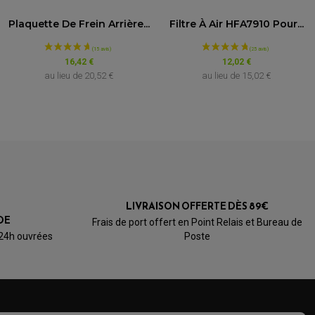
Plaquette De Frein Arrière...
Filtre À Air HFA7910 Pour...
16,42 €
12,02 €
au lieu de
20,52 €
au lieu de
15,02 €
LIVRAISON OFFERTE DÈS 89€
DE
Frais de port offert en Point Relais et Bureau de
 24h ouvrées
Poste