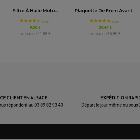
Filtre À Huile Moto...
Plaquette De Frein Avant...
9,50 €
29,44 €
au lieu de
11,88 €
au lieu de
36,80 €
ICE CLIENT EN ALSACE
EXPÉDITION RAPI
ous répondent au 03 89 82 93 40
Départ le jour même ou sous