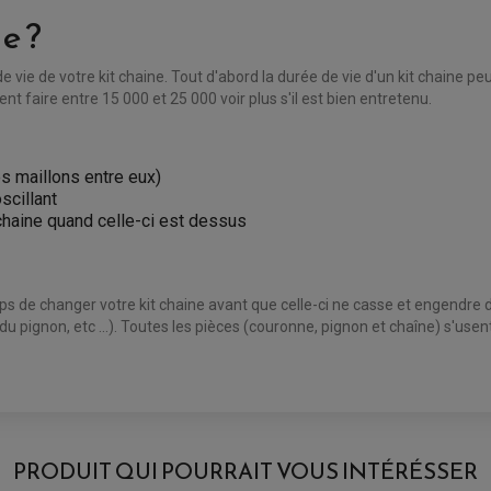
e ?
de vie de votre kit chaine. Tout d'abord la durée de vie d'un kit chaine peu
t faire entre 15 000 et 25 000 voir plus s'il est bien entretenu.
les maillons entre eux)
scillant
 chaine quand celle-ci est dessus
mps de changer votre kit chaine avant que celle-ci ne casse et engendre
 du pignon, etc ...). Toutes les pièces (couronne, pignon et chaîne) s'us
PRODUIT QUI POURRAIT VOUS INTÉRÉSSER