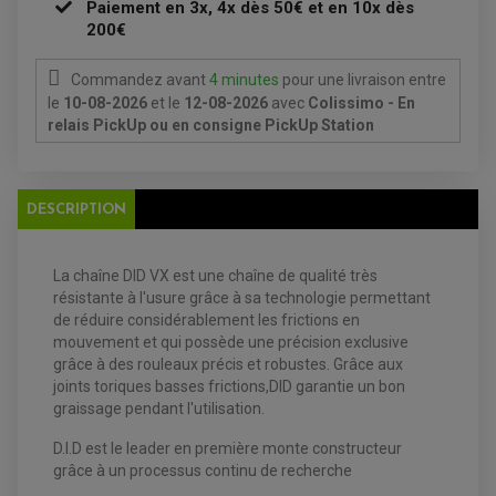
Paiement en 3x, 4x dès 50€ et en 10x dès
DURITE RADIATEUR
FEUX ADDITIONNELS
FREINAGE
200€
KIT RECONDITIONNEMENT DEMARREUR
DISQUE DE FREIN AVANT
POMPE A ESSENCE
ACCESSOIRE + VISSERIE FREINAGE
REDRESSEUR / REGULATEUR
DISQUE DE FREIN ARRIERE
Commandez avant
4 minutes
pour une livraison
entre
STATOR
PLAQUETTE DE FREIN AVANT
le
10-08-2026
et le
12-08-2026
avec
Colissimo - En
PLAQUETTE DE FREIN ARRIERE
relais PickUp ou en consigne PickUp Station
MAÎTRE CYLINDRE
ENTRETIEN MOTO
ATELIER, PADDOCK, STAND
ANTIPARASITE NGK
BOUGIE NGK
FILTRE A AIR
DESCRIPTION
FILTRE A HUILE
FILTRE ET ACCESSOIRE ESSENCE
OUTILLAGE
PRODUIT D'ENTRETIEN
La chaîne DID VX est une chaîne de qualité très
résistante à l'usure grâce à sa technologie permettant
de réduire considérablement les frictions en
mouvement et qui possède une précision exclusive
grâce à des rouleaux précis et robustes. Grâce aux
joints toriques basses frictions,DID garantie un bon
graissage pendant l'utilisation.
D.I.D est le leader en première monte constructeur
grâce à un processus continu de recherche