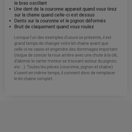
KIT DURITE DE FREIN
PLAQUETTE DE FREIN
le bras oscillant
JANTES / ACCESSOIRES QUAD ET SSV
KIT DURITE D'EMBRAYAGE MOTO
KIT RÉPARATION PÉDALE DE FREIN
Une dent de la couronne apparait quand vous tirez
KIT RÉPARATION ÉTRIER DE FREIN
CHAÎNE A NEIGE QUAD-SSV
KIT RÉPARATION MAÎTRE CYLINDRE
KIT RÉPARATION MAÎTRE CYLINDRE
CHAÎNES A NEIGE
sur la chaine quand celle-ci est dessus
KIT RÉPARATION ÉTRIER DE FREIN
PRODUIT ENTRETIEN
MAÎTRE CYLINDRE
CHAMBRE A AIR QUAD ET SSV
Dents sur la couronne et le pignon déformés
FILTRE A AIR
CLOUS / CRAMPON VISSABLE
Bruit de claquement quand vous roulez
FILTRE A HUILE
ÉLARGISSEURES DE VOIES QUAD
ROULEMENT MOTO CROSS ET ENDURO
BOUGIE SCOOTER
HUILE ET PRODUIT D'ENTRETIEN
JANTES QUAD ET SSV
ROULEMENT DE ROUE AVANT
PRODUIT D'ENTRETIEN
Lorsque l'un des exemples d'usure se présente, il est
HUILE MOTEUR
ROULEMENT DE ROUE ARRIÈRE
FILTRE A AIR K&N
PRODUIT D'ENTRETIEN
ROULEMENT D'AMORTISSEUR
grand temps de changer votre kit chaine avant que
ROULEMENT BIELLETTES
celle-ci ne casse et engendre des dommages important
ROULEMENT COLONNE DE DIRECTION
HUILE ET LUBRIFIANTS SCOOTER
(risque de coincer la roue arrière avec une chute à la clé,
PARTIE CYCLE
ROULEMENT BRAS OSCILLANT
HUILE SCOOTER
d'abimer le carter moteur se trouvant autour du pignon,
ARAIGNÉE / SUPPORT CARÉNAGE
PRODUIT D'ENTRETIEN SCOOTER
BULLE / PARE-BRISE
etc ...). Toutes les pièces (couronne, pignon et chaîne)
CÂBLE ACCÉLÉRATEUR
s'usent en même temps, il convient donc de remplacer
CABLE D'EMBRAYAGE
PARTIE CYCLE
le kit chaine complet.
KIT RABAISSEMENT MOTO
BULLE / PARE-BRISE
KIT STREET BIKE
LEVIER DE FREIN
LEVIER DE FREIN
RÉTROVISEUR TYPE ORIGINE
LEVIER D'EMBRAYAGE
OPTIQUE TYPE ORIGINE
PÉDALE DE FREIN
PIÈCE MOTEUR
REPOSE PIED TYPE ORIGINE
RETROVISEUR MOTO TYPE ORIGINE
GALET DE VARIATEUR
SÉLECTEUR DE VITESSE
COURROIE
VARIATEUR SCOOTER
POMPE A ESSENCE