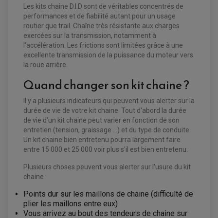
Les kits chaîne D.I.D sont de véritables concentrés de
performances et de fiabilité autant pour un usage
routier que trail. Chaîne très résistante aux charges
exercées sur la transmission, notamment à
EQUIPEMENT ELECTRIQUE QUAD / SSV
l’accélération. Les frictions sont limitées grâce à une
ACCESSOIRES ELECTRIQUE QUAD / SSV
excellente transmission de la puissance du moteur vers
BOITIER CDI QUAD ET SSV
la roue arrière.
CHARGEUR DE BATTERIE QUAD / SSV
COMPTEUR QUAD / SSV
Quand changer son kit chaine ?
CONTACTEUR A CLÉ QUAD
DÉMARREUR
ECLAIRAGE LED / HALOGÈNE
Il y a plusieurs indicateurs qui peuvent vous alerter sur la
STATOR ET REDRESSEUR / REGULATEUR
VENTILATEUR DE RADIATEUR
durée de vie de votre kit chaine. Tout d'abord la durée
de vie d'un kit chaine peut varier en fonction de son
entretien (tension, graissage ...) et du type de conduite.
EQUIPEMENT FREINAGE QUAD / SSV
PNEUMATIQUE
Un kit chaine bien entretenu pourra largement faire
DISQUE DE FREIN QUAD / SSV
KIT DURITE DE FREIN QUAD
MOUSSE
entre 15 000 et 25 000 voir plus s'il est bien entretenu.
KIT REPARATION MAÎTRE CYLINDRE QUAD / SSV
CHAMBRE À AIR
PLAQUETTES DE FREIN QUAD / SSV
Plusieurs choses peuvent vous alerter sur l'usure du kit
chaine :
EQUIPEMENT FREINAGE MOTO CROSS ET
HUILE ET PRODUIT D'ENTRETIEN QUAD
FREINAGE
ENDURO
Points dur sur les maillons de chaine (difficulté de
HUILE POUR QUAD
ACCESSOIRE + VISSERIE FREINAGE
ACCESSOIRES FREINAGE
PRODUIT D'ENTRETIEN QUAD
plier les maillons entre eux)
DISQUE DE FREIN
DISQUE DE FREIN AVANT
PLAQUETTE DE FREIN
Vous arrivez au bout des tendeurs de chaine sur
DISQUE DE FREIN ARRIÈRE