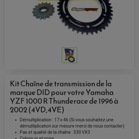
Kit Chaîne de transmission de la
marque DID pour votre Yamaha
YZF 1000 R Thunderace de 1996 à
ACCESSOIRES QUAD
2002 (4VD,4VE)
ACCESSOIRES ANODISES POUR QUAD
BOUCHON DE RÉSERVOIR QUAD
GUIDON QUAD
Démultiplication : 17 x 46 (Si vous souhaitez une
KIT DÉCO QUAD / SSV
KIT POIGNÉE DE GAZ QUAD
démultiplication sur mesure merci de nous contacter)
POIGNÉE QUAD
Pas et qualité de la chaîne : 530 VX3
PROTÈGE-MAINS
Coloris or et noire