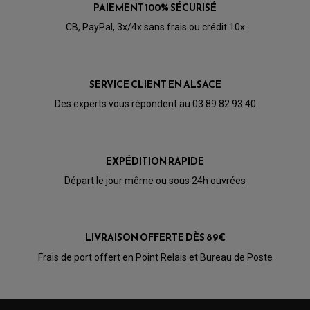
PAIEMENT 100% SÉCURISÉ
CB, PayPal, 3x/4x sans frais ou crédit 10x
SERVICE CLIENT EN ALSACE
Des experts vous répondent au 03 89 82 93 40
EXPÉDITION RAPIDE
Départ le jour même ou sous 24h ouvrées
LIVRAISON OFFERTE DÈS 89€
PARTIE CYCLE QUAD
AMORTISSEURS QUAD / SSV
Frais de port offert en Point Relais et Bureau de Poste
BIELLETTES DE DIRECTION
CÂBLE ACCÉLÉRATEUR / EMBRAYAGE / STARTER
COLONNE DE DIRECTION QUAD
KIT RECONDITIONNEMENT TRIANGLE
LEVIER DE FREIN ET D'EMBRAYAGE