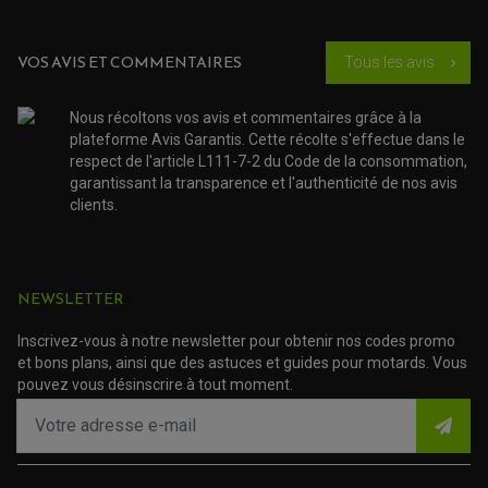
ACCESSOIRE SCOOTER HONDA
PROTECTION RADIATEUR
ACCESSOIRE SCOOTER KYMCO
PROTECTION FOURCHE ET BRAS OSCILLANT
PROTECTION SILENCIEUX
ACCESSOIRE SCOOTER MBK
VOS AVIS ET COMMENTAIRES
Tous les avis
PROTECTION LEVIER
chevron_right
ACCESSOIRE SCOOTER PEUGEOT
TAMPONS ALLOY ULTIMA
ACCESSOIRE SCOOTER PIAGGIO
Nous récoltons vos avis et commentaires grâce à la
ACCESSOIRE SCOOTER SUZUKI
ROULEMENT MOTO
plateforme Avis Garantis. Cette récolte s'effectue dans le
ACCESSOIRE SCOOTER VESPA
ROULEMENT DE ROUE
respect de l'article L111-7-2 du Code de la consommation,
ACCESSOIRE SCOOTER YAMAHA
ROULEMENT DE DIRECTION
garantissant la transparence et l'authenticité de nos avis
clients.
TRANSMISSION
AMORTISSEUR DE COUPLE
EMBRAYAGE MOTO
KIT CHAÎNE MOTO
NEWSLETTER
Inscrivez-vous à notre newsletter pour obtenir nos codes promo
et bons plans, ainsi que des astuces et guides pour motards. Vous
pouvez vous désinscrire à tout moment.