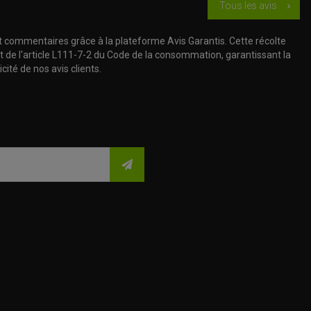
Tous les avis
chevron_right
t commentaires grâce à la plateforme Avis Garantis. Cette récolte
t de l'article L111-7-2 du Code de la consommation, garantissant la
cité de nos avis clients.