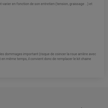
t varier en fonction de son entretien (tension, graissage ...) et
 des dommages important (risque de coincer la roue arrière avec
ent en même temps, il convient donc de remplacer le kit chaine
5.0
/5