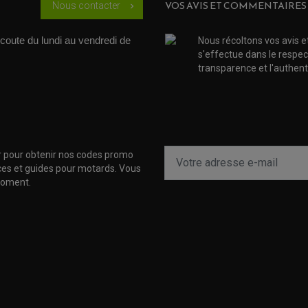
VOS AVIS ET COMMENTAIRES
Nous contacter
chevron_right
coute du lundi au vendredi de 
Nous récoltons vos avis e
s'effectue dans le respec
transparence et l'authenti
r pour obtenir nos codes promo
uces et guides pour motards. Vous
moment.