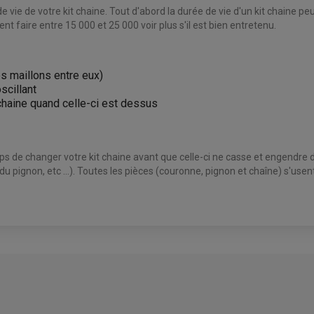
de vie de votre kit chaine. Tout d'abord la durée de vie d'un kit chaine peu
t faire entre 15 000 et 25 000 voir plus s'il est bien entretenu.
les maillons entre eux)
scillant
 chaine quand celle-ci est dessus
mps de changer votre kit chaine avant que celle-ci ne casse et engendre
 du pignon, etc ...). Toutes les pièces (couronne, pignon et chaîne) s'us
AVIS À PROPOS DU PRODUIT
1