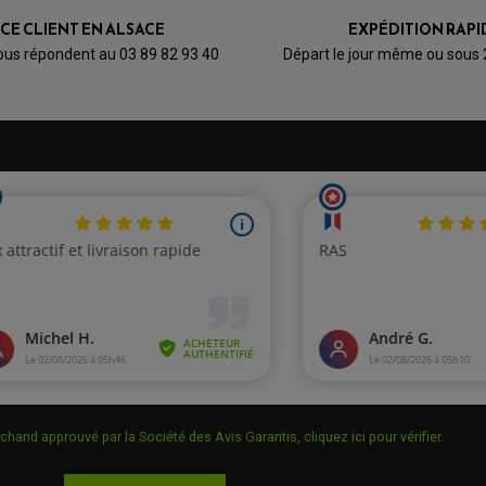
0
0
0
0
ICE CLIENT EN ALSACE
EXPÉDITION RAPI
1★
2★
3★
4★
5★
ous répondent au 03 89 82 93 40
Départ le jour même ou sous
e n'est pas très grave je recommande ce site
chand approuvé par la Société des Avis Garantis,
cliquez ici pour vérifier
.