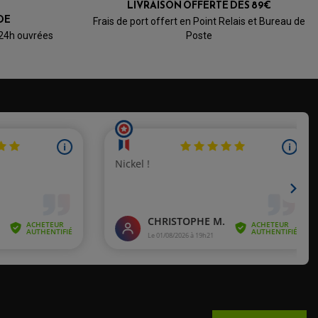
LIVRAISON OFFERTE DÈS 89€
Basé sur 1 avis
DE
Frais de port offert en Point Relais et Bureau de
 24h ouvrées
Poste