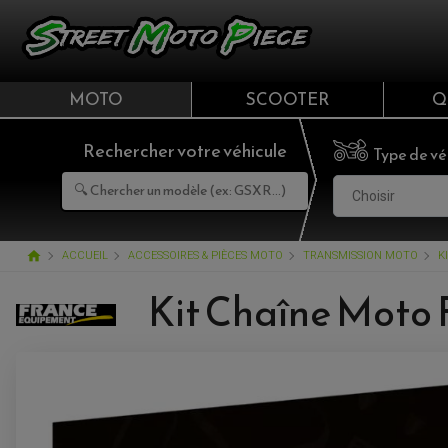
MOTO
SCOOTER
Q
Rechercher votre véhicule
Type de vé
Choisir
home
ACCUEIL
ACCESSOIRES & PIÈCES MOTO
TRANSMISSION MOTO
K
Kit Chaîne Moto