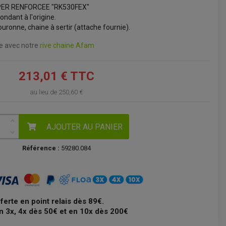
PER RENFORCEE "RK530FEX"
VOIR LE PANIER
ondant à l'origine.
uronne, chaine à sertir (attache fournie).
ne avec notre
rive chaine Afam
213,01 € TTC
au lieu de
250,60 €
AJOUTER AU PANIER
Référence :
59280.084
fferte en point relais dès 89€.
n 3x, 4x dès 50€ et en 10x dès 200€