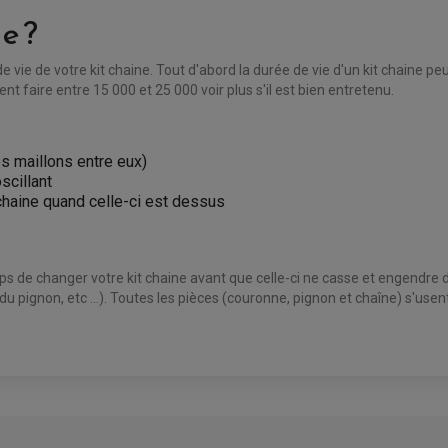
e ?
de vie de votre kit chaine. Tout d'abord la durée de vie d'un kit chaine peu
t faire entre 15 000 et 25 000 voir plus s'il est bien entretenu.
les maillons entre eux)
scillant
 chaine quand celle-ci est dessus
mps de changer votre kit chaine avant que celle-ci ne casse et engendre
 du pignon, etc ...). Toutes les pièces (couronne, pignon et chaîne) s'us