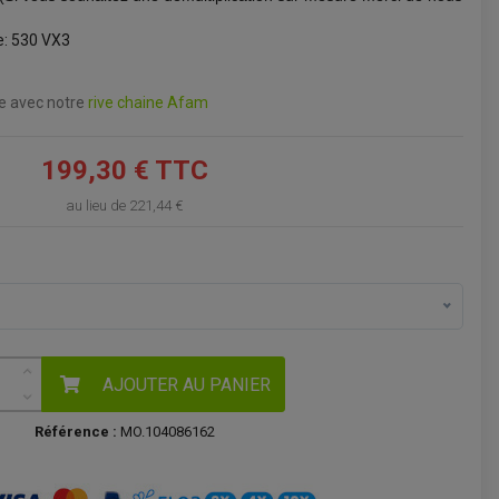
VOIR LE PANIER
ne: 530 VX3
ne avec notre
rive chaine Afam
199,30 € TTC
au lieu de
221,44 €
AJOUTER AU PANIER
Référence :
MO.104086162