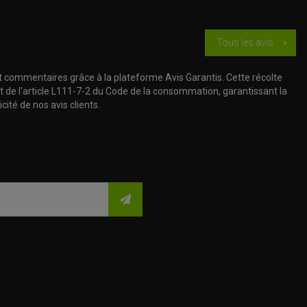
Tous les avis
chevron_right
t commentaires grâce à la plateforme Avis Garantis. Cette récolte
t de l'article L111-7-2 du Code de la consommation, garantissant la
cité de nos avis clients.