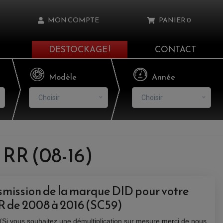
MON COMPTE
PANIER
0
DESTOCKAGE !
CONTACT
Il n'y a aucun produit dans votre panier
Modèle
Année
Choisir
Choisir
asse oublié ?
RR (08-16)
NNEXION
NSCRIRE
smission de la marque DID pour votre
de 2008 à 2016 (SC59)
(Si vous souhaitez une démultiplication sur mesure merci de nous