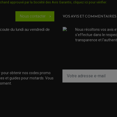
chand approuvé par la Société des Avis Garantis,
cliquez ici pour vérifier
.
VOS AVIS ET COMMENTAIRES
Nous contacter
chevron_right
coute du lundi au vendredi de 
Nous récoltons vos avis e
s'effectue dans le respec
transparence et l'authenti
r pour obtenir nos codes promo
uces et guides pour motards. Vous
moment.