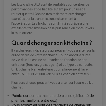
Les kits chaîne D.I.D sont de véritables concentrés de
performances et de fiabilité autant pour un usage
routier que trail.Chaine très résistante aux charges
exercées sur la transmission, notamment à
EQUIPEMENT ELECTRIQUE QUAD / SSV
l’accélération Les frictions sont limitées grâce à une
ACCESSOIRES ELECTRIQUE QUAD / SSV
excellente transmission de la puissance du moteur vers
BOITIER CDI QUAD ET SSV
CHARGEUR DE BATTERIE QUAD / SSV
la roue arrière.
COMPTEUR QUAD / SSV
CONTACTEUR A CLÉ QUAD
Quand changer son kit chaine ?
DÉMARREUR
ECLAIRAGE LED / HALOGÈNE
STATOR ET REDRESSEUR / REGULATEUR
Il y a plusieurs indicateurs qui peuvent vous alerter sur la
VENTILATEUR DE RADIATEUR
durée de vie de votre kit chaine. Tout d'abord la durée
de vie d'un kit chaine peut varier en fonction de son
EQUIPEMENT FREINAGE QUAD / SSV
entretien (tension, graissage ...) et du type de conduite.
PNEUMATIQUE
DISQUE DE FREIN QUAD / SSV
Un kit chaine bien entretenu pourra largement faire
KIT DURITE DE FREIN QUAD
MOUSSE
entre 15 000 et 25 000 voir plus s'il est bien entretenu.
KIT REPARATION MAÎTRE CYLINDRE QUAD / SSV
CHAMBRE À AIR
PLAQUETTES DE FREIN QUAD / SSV
Plusieurs choses peuvent vous alerter sur l'usure du kit
chaine :
EQUIPEMENT FREINAGE MOTO CROSS ET
HUILE ET PRODUIT D'ENTRETIEN QUAD
FREINAGE
ENDURO
Points dur sur les maillons de chaine (difficulté de
HUILE POUR QUAD
ACCESSOIRE + VISSERIE FREINAGE
ACCESSOIRES FREINAGE
PRODUIT D'ENTRETIEN QUAD
plier les maillons entre eux)
DISQUE DE FREIN
DISQUE DE FREIN AVANT
PLAQUETTE DE FREIN
DISQUE DE FREIN ARRIÈRE
Vous arrivez au bout des tendeurs de chaine sur