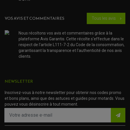
PATIN DE RECHANGE TOP BLOCK
ACCESSOIRE SCOOTER HONDA
PROTECTION RADIATEUR
ACCESSOIRE SCOOTER KYMCO
PROTECTION FOURCHE ET BRAS OSCILLANT
PROTECTION SILENCIEUX
ACCESSOIRE SCOOTER MBK
VOS AVIS ET COMMENTAIRES
PROTECTION LEVIER
Tous les avis
chevron_right
ACCESSOIRE SCOOTER PEUGEOT
TAMPONS ALLOY ULTIMA
ACCESSOIRE SCOOTER PIAGGIO
ACCESSOIRE SCOOTER SUZUKI
Nous récoltons vos avis et commentaires grâce à la
ROULEMENT MOTO
ACCESSOIRE SCOOTER VESPA
plateforme Avis Garantis. Cette récolte s'effectue dans le
ROULEMENT DE ROUE
respect de l'article L111-7-2 du Code de la consommation,
ACCESSOIRE SCOOTER YAMAHA
ROULEMENT DE DIRECTION
garantissant la transparence et l'authenticité de nos avis
clients.
TRANSMISSION
AMORTISSEUR DE COUPLE
EMBRAYAGE MOTO
KIT CHAÎNE MOTO
NEWSLETTER
Inscrivez-vous à notre newsletter pour obtenir nos codes promo
et bons plans, ainsi que des astuces et guides pour motards. Vous
pouvez vous désinscrire à tout moment.