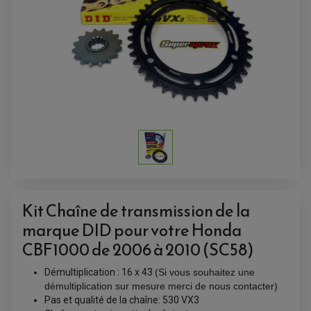
Kit Chaîne de transmission de la
marque DID pour votre Honda
ACCESSOIRES QUAD
ACCESSOIRES ANODISES POUR QUAD
CBF1000 de 2006 à 2010 (SC58)
BOUCHON DE RÉSERVOIR QUAD
GUIDON QUAD
KIT DÉCO QUAD / SSV
Démultiplication : 16 x 43
(Si vous souhaitez une
KIT POIGNÉE DE GAZ QUAD
démultiplication sur mesure merci de nous contacter)
POIGNÉE QUAD
Pas et qualité de la chaîne: 530 VX3
PROTÈGE-MAINS