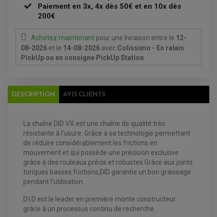
DURITE RADIATEUR
Paiement en 3x, 4x dès 50€ et en 10x dès
FEUX ADDITIONNELS
FREINAGE
KIT RECONDITIONNEMENT DEMARREUR
200€
DISQUE DE FREIN AVANT
POMPE A ESSENCE
ACCESSOIRE + VISSERIE FREINAGE
REDRESSEUR / REGULATEUR
DISQUE DE FREIN ARRIERE
STATOR
Achetez maintenant
pour une livraison
entre le
12-
PLAQUETTE DE FREIN AVANT
08-2026
et le
14-08-2026
avec
Colissimo - En relais
PLAQUETTE DE FREIN ARRIERE
MAÎTRE CYLINDRE
PickUp ou en consigne PickUp Station
ENTRETIEN MOTO
ATELIER, PADDOCK, STAND
ANTIPARASITE NGK
BOUGIE NGK
FILTRE A AIR
DESCRIPTION
AVIS CLIENTS
FILTRE A HUILE
FILTRE ET ACCESSOIRE ESSENCE
OUTILLAGE
PRODUIT D'ENTRETIEN
La chaîne DID VX est une chaîne de qualité très
résistante à l'usure. Grâce à sa technologie permettant
de réduire considérablement les frictions en
mouvement et qui possède une précision exclusive
grâce à des rouleaux précis et robustes.Grâce aux joints
toriques basses frictions,DID garantie un bon graissage
pendant l'utilisation.
D.I.D est le leader en première monte constructeur
grâce à un processus continu de recherche.