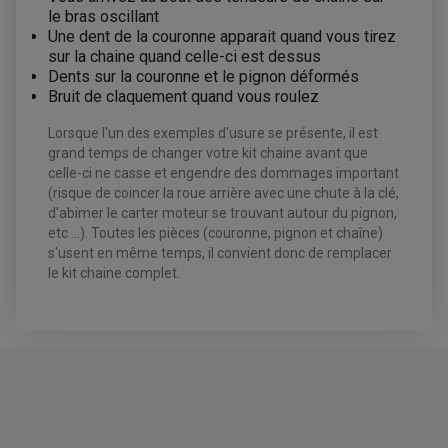
KIT DURITE DE FREIN
PLAQUETTE DE FREIN
le bras oscillant
JANTES / ACCESSOIRES QUAD ET SSV
KIT DURITE D'EMBRAYAGE MOTO
KIT RÉPARATION PÉDALE DE FREIN
Une dent de la couronne apparait quand vous tirez
KIT RÉPARATION ÉTRIER DE FREIN
CHAÎNE A NEIGE QUAD-SSV
KIT RÉPARATION MAÎTRE CYLINDRE
KIT RÉPARATION MAÎTRE CYLINDRE
CHAÎNES A NEIGE
KIT RÉPARATION ÉTRIER DE FREIN
sur la chaine quand celle-ci est dessus
PRODUIT ENTRETIEN
MAÎTRE CYLINDRE
CHAMBRE A AIR QUAD ET SSV
Dents sur la couronne et le pignon déformés
FILTRE A AIR
CLOUS / CRAMPON VISSABLE
FILTRE A HUILE
Bruit de claquement quand vous roulez
ÉLARGISSEURES DE VOIES QUAD
ROULEMENT MOTO CROSS ET ENDURO
BOUGIE SCOOTER
HUILE ET PRODUIT D'ENTRETIEN
JANTES QUAD ET SSV
ROULEMENT DE ROUE AVANT
PRODUIT D'ENTRETIEN
HUILE MOTEUR
Lorsque l'un des exemples d'usure se présente, il est
ROULEMENT DE ROUE ARRIÈRE
FILTRE A AIR K&N
PRODUIT D'ENTRETIEN
ROULEMENT D'AMORTISSEUR
grand temps de changer votre kit chaine avant que
ROULEMENT BIELLETTES
celle-ci ne casse et engendre des dommages important
ROULEMENT COLONNE DE DIRECTION
HUILE ET LUBRIFIANTS SCOOTER
PARTIE CYCLE
(risque de coincer la roue arrière avec une chute à la clé,
ROULEMENT BRAS OSCILLANT
HUILE SCOOTER
d'abimer le carter moteur se trouvant autour du pignon,
ARAIGNÉE / SUPPORT CARÉNAGE
PRODUIT D'ENTRETIEN SCOOTER
BULLE / PARE-BRISE
etc ...). Toutes les pièces (couronne, pignon et chaîne)
CÂBLE ACCÉLÉRATEUR
s'usent en même temps, il convient donc de remplacer
CABLE D'EMBRAYAGE
PARTIE CYCLE
le kit chaine complet.
KIT RABAISSEMENT MOTO
BULLE / PARE-BRISE
KIT STREET BIKE
LEVIER DE FREIN
LEVIER DE FREIN
RÉTROVISEUR TYPE ORIGINE
LEVIER D'EMBRAYAGE
OPTIQUE TYPE ORIGINE
AVIS À PROPOS DU PRODUIT
PÉDALE DE FREIN
PIÈCE MOTEUR
REPOSE PIED TYPE ORIGINE
RETROVISEUR MOTO TYPE ORIGINE
GALET DE VARIATEUR
SÉLECTEUR DE VITESSE
COURROIE
4.8
VARIATEUR SCOOTER
POMPE A ESSENCE
/5