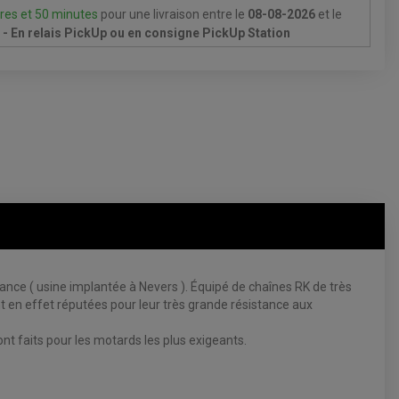
res et 50 minutes
pour une livraison
entre le
08-08-2026
et le
- En relais PickUp ou en consigne PickUp Station
e ( usine implantée à Nevers ). Équipé de chaînes RK de très
 en effet réputées pour leur très grande résistance aux
 faits pour les motards les plus exigeants.