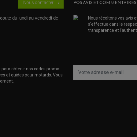
VOS AVIS ET COMMENTAIRES
Nous contacter
chevron_right
coute du lundi au vendredi de 
Nous récoltons vos avis e
s'effectue dans le respec
transparence et l'authenti
r pour obtenir nos codes promo
uces et guides pour motards. Vous
moment.