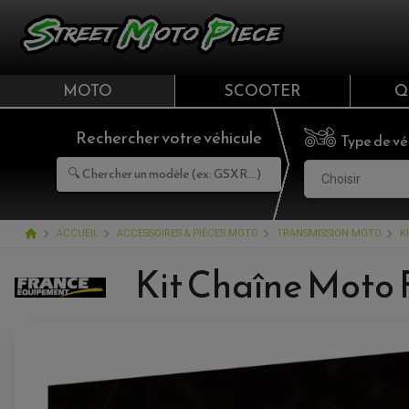
MOTO
SCOOTER
Q
Rechercher votre véhicule
Type de vé
Choisir
home
ACCUEIL
ACCESSOIRES & PIÈCES MOTO
TRANSMISSION MOTO
K
Kit Chaîne Moto 