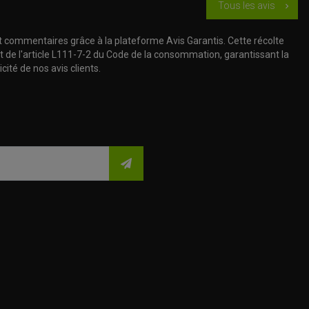
Tous les avis
chevron_right
t commentaires grâce à la plateforme Avis Garantis. Cette récolte
t de l'article L111-7-2 du Code de la consommation, garantissant la
cité de nos avis clients.