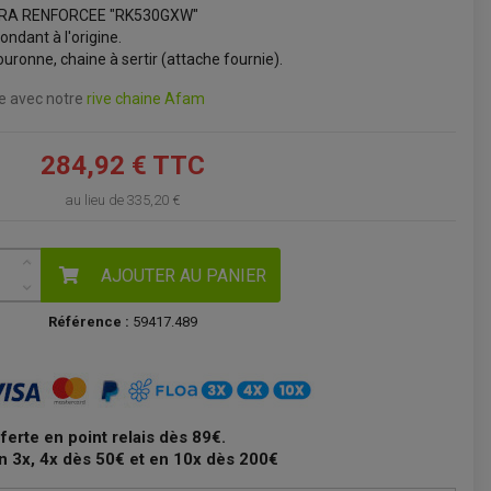
TRA RENFORCEE "RK530GXW"
VOIR LE PANIER
ondant à l'origine.
uronne, chaine à sertir (attache fournie).
ne avec notre
rive chaine Afam
284,92 € TTC
au lieu de
335,20 €
AJOUTER AU PANIER
Référence :
59417.489
fferte en point relais dès 89€.
n 3x, 4x dès 50€ et en 10x dès 200€