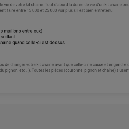
de vie de votre kit chaine. Tout d'abord la durée de vie d'un kit chaine peu
t faire entre 15 000 et 25 000 voir plus s'il est bien entretenu.
les maillons entre eux)
scillant
 chaine quand celle-ci est dessus
mps de changer votre kit chaine avant que celle-ci ne casse et engendre
 du pignon, etc ...). Toutes les pièces (couronne, pignon et chaîne) s'us