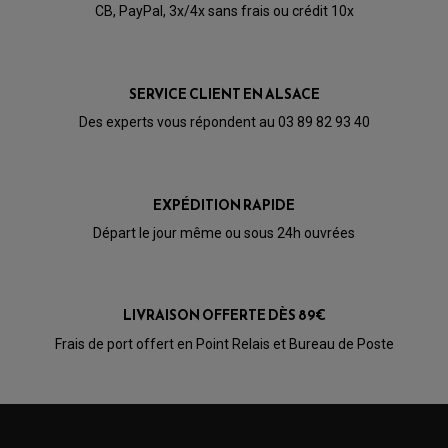
CB, PayPal, 3x/4x sans frais ou crédit 10x
SERVICE CLIENT EN ALSACE
Des experts vous répondent au 03 89 82 93 40
EXPÉDITION RAPIDE
Départ le jour même ou sous 24h ouvrées
LIVRAISON OFFERTE DÈS 89€
PARTIE CYCLE QUAD
Frais de port offert en Point Relais et Bureau de Poste
AMORTISSEURS QUAD / SSV
BIELLETTES DE DIRECTION
CÂBLE ACCÉLÉRATEUR / EMBRAYAGE / STARTER
COLONNE DE DIRECTION QUAD
KIT RECONDITIONNEMENT TRIANGLE
LEVIER DE FREIN ET D'EMBRAYAGE
ROTULE DE DIRECTION