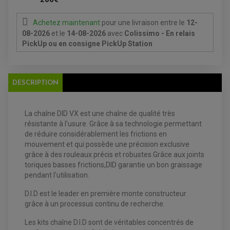
FEUX ADDITIONNELS
FREINAGE
KIT RECONDITIONNEMENT DEMARREUR
DISQUE DE FREIN AVANT
POMPE A ESSENCE
Achetez maintenant
pour une livraison
entre le
12-
ACCESSOIRE + VISSERIE FREINAGE
REDRESSEUR / REGULATEUR
DISQUE DE FREIN ARRIERE
08-2026
et le
14-08-2026
avec
Colissimo - En relais
STATOR
PLAQUETTE DE FREIN AVANT
PickUp ou en consigne PickUp Station
PLAQUETTE DE FREIN ARRIERE
MAÎTRE CYLINDRE
ENTRETIEN MOTO
ATELIER, PADDOCK, STAND
ANTIPARASITE NGK
DESCRIPTION
BOUGIE NGK
FILTRE A AIR
FILTRE A HUILE
FILTRE ET ACCESSOIRE ESSENCE
La chaîne DID VX est une chaîne de qualité très
OUTILLAGE
PRODUIT D'ENTRETIEN
résistante à l'usure. Grâce à sa technologie permettant
de réduire considérablement les frictions en
mouvement et qui possède une précision exclusive
grâce à des rouleaux précis et robustes.Grâce aux joints
toriques basses frictions,DID garantie un bon graissage
pendant l'utilisation.
D.I.D est le leader en première monte constructeur
grâce à un processus continu de recherche.
Les kits chaîne D.I.D sont de véritables concentrés de