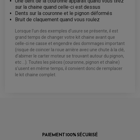
Une dent de la couronne apparait quand vous tirez
KIT DURITE D'EMBRAYAGE MOTO
KIT RÉPARATION PÉDALE DE FREIN
CHAÎNE A NEIGE QUAD-SSV
KIT RÉPARATION ÉTRIER DE FREIN
KIT RÉPARATION MAÎTRE CYLINDRE
sur la chaine quand celle-ci est dessus
CHAÎNES A NEIGE
KIT RÉPARATION MAÎTRE CYLINDRE
KIT RÉPARATION ÉTRIER DE FREIN
Dents sur la couronne et le pignon déformés
PRODUIT ENTRETIEN
CHAMBRE A AIR QUAD ET SSV
MAÎTRE CYLINDRE
Bruit de claquement quand vous roulez
FILTRE A AIR
CLOUS / CRAMPON VISSABLE
FILTRE A HUILE
ÉLARGISSEURES DE VOIES QUAD
ROULEMENT MOTO CROSS ET ENDURO
BOUGIE SCOOTER
JANTES QUAD ET SSV
HUILE ET PRODUIT D'ENTRETIEN
Lorsque l'un des exemples d'usure se présente, il est
ROULEMENT DE ROUE AVANT
PRODUIT D'ENTRETIEN
HUILE MOTEUR
ROULEMENT DE ROUE ARRIÈRE
grand temps de changer votre kit chaine avant que
FILTRE A AIR K&N
PRODUIT D'ENTRETIEN
ROULEMENT D'AMORTISSEUR
celle-ci ne casse et engendre des dommages important
ROULEMENT BIELLETTES
(risque de coincer la roue arrière avec une chute à la clé,
ROULEMENT COLONNE DE DIRECTION
HUILE ET LUBRIFIANTS SCOOTER
PARTIE CYCLE
ROULEMENT BRAS OSCILLANT
d'abimer le carter moteur se trouvant autour du pignon,
HUILE SCOOTER
ARAIGNÉE / SUPPORT CARÉNAGE
etc ...). Toutes les pièces (couronne, pignon et chaîne)
PRODUIT D'ENTRETIEN SCOOTER
BULLE / PARE-BRISE
s'usent en même temps, il convient donc de remplacer
CÂBLE ACCÉLÉRATEUR
le kit chaine complet.
CABLE D'EMBRAYAGE
PARTIE CYCLE
KIT RABAISSEMENT MOTO
BULLE / PARE-BRISE
KIT STREET BIKE
LEVIER DE FREIN
LEVIER DE FREIN
RÉTROVISEUR TYPE ORIGINE
LEVIER D'EMBRAYAGE
OPTIQUE TYPE ORIGINE
PÉDALE DE FREIN
PIÈCE MOTEUR
REPOSE PIED TYPE ORIGINE
RETROVISEUR MOTO TYPE ORIGINE
GALET DE VARIATEUR
SÉLECTEUR DE VITESSE
COURROIE
VARIATEUR SCOOTER
POMPE A ESSENCE
PAIEMENT 100% SÉCURISÉ