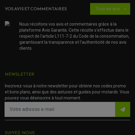
ACCESSOIRE SCOOTER KYMCO
PROTECTION FOURCHE ET BRAS OSCILLANT
PROTECTION SILENCIEUX
ACCESSOIRE SCOOTER MBK
VOS AVIS ET COMMENTAIRES
Tous les avis
chevron_right
PROTECTION LEVIER
ACCESSOIRE SCOOTER PEUGEOT
TAMPONS ALLOY ULTIMA
ACCESSOIRE SCOOTER PIAGGIO
Nous récoltons vos avis et commentaires grâce à la
ACCESSOIRE SCOOTER SUZUKI
ROULEMENT MOTO
plateforme Avis Garantis. Cette récolte s'effectue dans le
ACCESSOIRE SCOOTER VESPA
ROULEMENT DE ROUE
respect de l'article L111-7-2 du Code de la consommation,
ACCESSOIRE SCOOTER YAMAHA
ROULEMENT DE DIRECTION
garantissant la transparence et l'authenticité de nos avis
clients.
TRANSMISSION
AMORTISSEUR DE COUPLE
EMBRAYAGE MOTO
KIT CHAÎNE MOTO
NEWSLETTER
Inscrivez-vous à notre newsletter pour obtenir nos codes promo
et bons plans, ainsi que des astuces et guides pour motards. Vous
pouvez vous désinscrire à tout moment.
SUIVEZ-NOUS