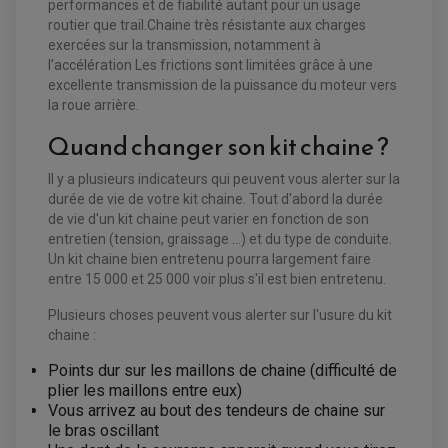
performances et de fiabilité autant pour un usage
routier que trail.Chaine très résistante aux charges
exercées sur la transmission, notamment à
l’accélération Les frictions sont limitées grâce à une
EQUIPEMENT ELECTRIQUE QUAD / SSV
excellente transmission de la puissance du moteur vers
ACCESSOIRES ELECTRIQUE QUAD / SSV
BOITIER CDI QUAD ET SSV
la roue arrière.
CHARGEUR DE BATTERIE QUAD / SSV
COMPTEUR QUAD / SSV
Quand changer son kit chaine ?
CONTACTEUR A CLÉ QUAD
DÉMARREUR
Il y a plusieurs indicateurs qui peuvent vous alerter sur la
ECLAIRAGE LED / HALOGÈNE
STATOR ET REDRESSEUR / REGULATEUR
durée de vie de votre kit chaine. Tout d'abord la durée
VENTILATEUR DE RADIATEUR
de vie d'un kit chaine peut varier en fonction de son
entretien (tension, graissage ...) et du type de conduite.
EQUIPEMENT FREINAGE QUAD / SSV
Un kit chaine bien entretenu pourra largement faire
PNEUMATIQUE
DISQUE DE FREIN QUAD / SSV
entre 15 000 et 25 000 voir plus s'il est bien entretenu.
KIT DURITE DE FREIN QUAD
MOUSSE
KIT REPARATION MAÎTRE CYLINDRE QUAD / SSV
CHAMBRE À AIR
Plusieurs choses peuvent vous alerter sur l'usure du kit
PLAQUETTES DE FREIN QUAD / SSV
chaine :
EQUIPEMENT FREINAGE MOTO CROSS ET
HUILE ET PRODUIT D'ENTRETIEN QUAD
Points dur sur les maillons de chaine (difficulté de
FREINAGE
ENDURO
HUILE POUR QUAD
plier les maillons entre eux)
ACCESSOIRE + VISSERIE FREINAGE
ACCESSOIRES FREINAGE
PRODUIT D'ENTRETIEN QUAD
DISQUE DE FREIN
DISQUE DE FREIN AVANT
Vous arrivez au bout des tendeurs de chaine sur
PLAQUETTE DE FREIN
DISQUE DE FREIN ARRIÈRE
le bras oscillant
KIT DURITE DE FREIN
PLAQUETTE DE FREIN
JANTES / ACCESSOIRES QUAD ET SSV