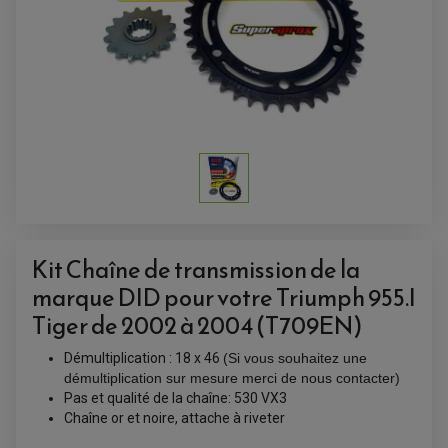
Kit Chaîne de transmission de la
marque DID pour votre Triumph 955.I
ACCESSOIRES QUAD
Tiger de 2002 à 2004 (T709EN)
ACCESSOIRES ANODISES POUR QUAD
BOUCHON DE RÉSERVOIR QUAD
Démultiplication : 18 x 46
(Si vous souhaitez une
GUIDON QUAD
démultiplication sur mesure merci de nous contacter)
KIT DÉCO QUAD / SSV
KIT POIGNÉE DE GAZ QUAD
Pas et qualité de la chaîne: 530 VX3
POIGNÉE QUAD
Chaîne or et noire, attache à riveter
PROTÈGE-MAINS
PONTETS / REHAUSSES DE GUIDON