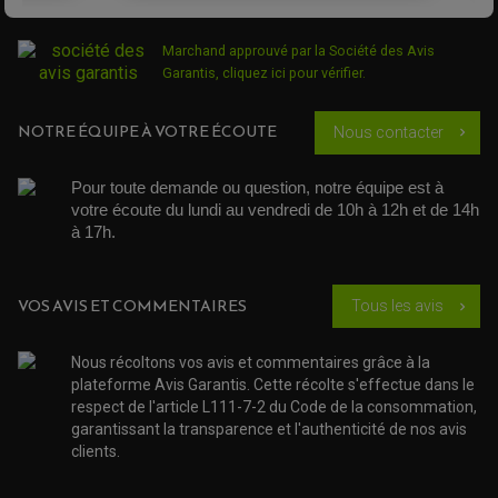
DURITE RADIATEUR
KIT AMÉLIORATION EMBRAYAGE
LEVIER D'EMBRAYAGE
JOINT COUVRE CULASSE
KIT RÉPARATION POMPE A EAU
PÉDALE DE FREIN
KIT RÉPARATION DEMARREUR
SÉLECTEUR DE VITESSE
Marchand approuvé par la Société des Avis
KIT RÉPARATION CARBU.
CÂBLE ACCÉLÉRATEUR
KIT RÉPARATION ROBINET
Garantis,
cliquez ici pour vérifier
.
PLASTIQUE QUAD / SSV
CÂBLE D'EMBRAYAGE
MEMBRANE / BOISSEAU
KICK DE DÉMARRAGE
PROTÈGE-MAINS
RADIATEUR MOTO
REPOSE PIEDS
POMPE A ESSENCE
POIGNÉE
NOTRE ÉQUIPE À VOTRE ÉCOUTE
Nous contacter
chevron_right
PIPE D'ADMISSION
GUIDON CROSS ET ENDURO
OUTILLAGE ET ACCESSOIRES ATELIER
DEMI COCOTTE
QUAD
PNEUMATIQUE
Pour toute demande ou question, notre équipe est à 
ACCESSOIRE ATELIER QUAD
SUSPENSION
CHAMBRE A AIR
votre écoute du lundi au vendredi de 10h à 12h et de 14h 
OUTILLAGE QUAD
NOS MARQUES
JOINT SPY
à 17h. 
FOURCHE ET AMORTISSEUR
ACCESSOIRE SCOOTER APRILIA
PROTECTION MOTO
ACCESSOIRE SCOOTER BMW
COUVRE CARTER ET SLIDER
ACCESSOIRE SCOOTER GILERA
PATINS DE PROTECTION TOP BLOCK
VOS AVIS ET COMMENTAIRES
Tous les avis
chevron_right
PATIN DE RECHANGE TOP BLOCK
ACCESSOIRE SCOOTER HONDA
PROTECTION RADIATEUR
ACCESSOIRE SCOOTER KYMCO
PROTECTION FOURCHE ET BRAS OSCILLANT
Nous récoltons vos avis et commentaires grâce à la
PROTECTION SILENCIEUX
ACCESSOIRE SCOOTER MBK
PROTECTION LEVIER
plateforme Avis Garantis. Cette récolte s'effectue dans le
ACCESSOIRE SCOOTER PEUGEOT
TAMPONS ALLOY ULTIMA
respect de l'article L111-7-2 du Code de la consommation,
ACCESSOIRE SCOOTER PIAGGIO
garantissant la transparence et l'authenticité de nos avis
ACCESSOIRE SCOOTER SUZUKI
ROULEMENT MOTO
clients.
ACCESSOIRE SCOOTER VESPA
ROULEMENT DE ROUE
ACCESSOIRE SCOOTER YAMAHA
ROULEMENT DE DIRECTION