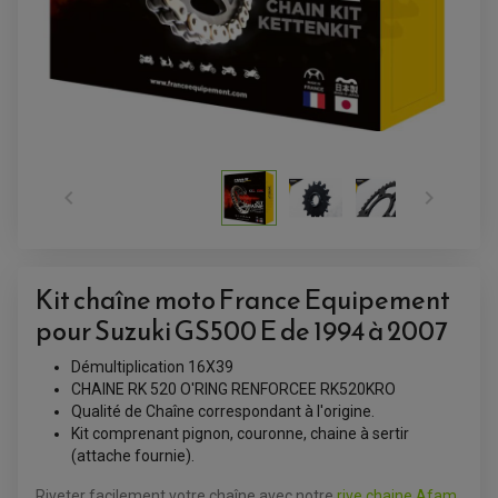


ACCESSOIRES QUAD
Kit chaîne moto France Equipement
ACCESSOIRES ANODISES POUR QUAD
pour Suzuki GS500 E de 1994 à 2007
BOUCHON DE RÉSERVOIR QUAD
GUIDON QUAD
KIT DÉCO QUAD / SSV
Démultiplication 16X39
KIT POIGNÉE DE GAZ QUAD
CHAINE RK 520 O'RING RENFORCEE RK520KRO
POIGNÉE QUAD
PROTÈGE-MAINS
Qualité de Chaîne correspondant à l'origine.
PONTETS / REHAUSSES DE GUIDON
Kit comprenant pignon, couronne, chaine à sertir
REPOSE PIED QUAD
(attache fournie).
BAGAGERIE / TREUIL / ATTELAGE
Riveter facilement votre chaîne avec notre
rive chaine Afam