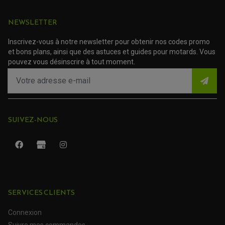
TRANSMISSION
NEWSLETTER
AMORTISSEUR DE COUPLE
EMBRAYAGE MOTO
Inscrivez-vous à notre newsletter pour obtenir nos codes promo
KIT CHAÎNE MOTO
et bons plans, ainsi que des astuces et guides pour motards. Vous
pouvez vous désinscrire à tout moment.
SUIVEZ-NOUS
SERVICES CLIENTS
ROULEMENT QUAD / SSV
JOINT DE TIGE D'AMORTISSEUR
KIT ROULEMENT D'AMORTISSEUR
Connexion
KIT ROULEMENT DE BRAS OSCILLANT
Suivre mes commandes