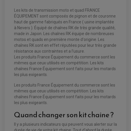
STATOR
PLAQUETTE DE FREIN AVANT
PLAQUETTE DE FREIN ARRIERE
Les kits de transmission moto et quad FRANCE
MAÎTRE CYLINDRE
ENTRETIEN MOTO
ÉQUIPEMENT sont composés de pignon et de couronne
ATELIER, PADDOCK, STAND
haut de gamme fabriqués en France ( usine implantée
ANTIPARASITE NGK
à Nevers ). Équipé de chaînes RK de très grande qualité,
BOUGIE NGK
made in Japon. Les chaînes RK équipe de nombreuses
FILTRE A AIR
FILTRE A HUILE
motos et quads en première monte d'origine. Les
FILTRE ET ACCESSOIRE ESSENCE
chaînes RK sont en effet réputées pour leur très grande
OUTILLAGE
résistance aux contraintes et a l'usure.
PRODUIT D'ENTRETIEN
Les produits France Équipement du commerce sont les
mêmes que ceux utilisés en compétition. Les kits
chaînes France Équipement sont faits pour les motards
les plus exigeants.
Les produits France Équipement du commerce sont les
mêmes que ceux utilisés en compétition. Les kits
chaînes France Équipement sont faits pour les motards
les plus exigeants.
Quand changer son kit chaine ?
EQUIPEMENT ELECTRIQUE QUAD / SSV
Il y a plusieurs indicateurs qui peuvent vous alerter sur la
ACCESSOIRES ELECTRIQUE QUAD / SSV
durée de vie de votre kit chaine. Tout d'abord la durée