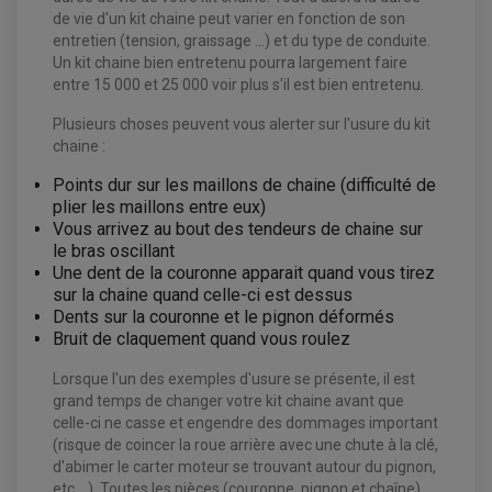
BOITIER CDI QUAD ET SSV
de vie d'un kit chaine peut varier en fonction de son
CHARGEUR DE BATTERIE QUAD / SSV
COMPTEUR QUAD / SSV
entretien (tension, graissage ...) et du type de conduite.
CONTACTEUR A CLÉ QUAD
Un kit chaine bien entretenu pourra largement faire
DÉMARREUR
entre 15 000 et 25 000 voir plus s'il est bien entretenu.
ECLAIRAGE LED / HALOGÈNE
STATOR ET REDRESSEUR / REGULATEUR
VENTILATEUR DE RADIATEUR
Plusieurs choses peuvent vous alerter sur l'usure du kit
chaine :
EQUIPEMENT FREINAGE QUAD / SSV
Points dur sur les maillons de chaine (difficulté de
PNEUMATIQUE
DISQUE DE FREIN QUAD / SSV
plier les maillons entre eux)
KIT DURITE DE FREIN QUAD
MOUSSE
KIT REPARATION MAÎTRE CYLINDRE QUAD / SSV
CHAMBRE À AIR
Vous arrivez au bout des tendeurs de chaine sur
PLAQUETTES DE FREIN QUAD / SSV
le bras oscillant
Une dent de la couronne apparait quand vous tirez
EQUIPEMENT FREINAGE MOTO CROSS ET
HUILE ET PRODUIT D'ENTRETIEN QUAD
sur la chaine quand celle-ci est dessus
FREINAGE
ENDURO
HUILE POUR QUAD
Dents sur la couronne et le pignon déformés
ACCESSOIRE + VISSERIE FREINAGE
ACCESSOIRES FREINAGE
PRODUIT D'ENTRETIEN QUAD
DISQUE DE FREIN
Bruit de claquement quand vous roulez
DISQUE DE FREIN AVANT
PLAQUETTE DE FREIN
DISQUE DE FREIN ARRIÈRE
KIT DURITE DE FREIN
PLAQUETTE DE FREIN
Lorsque l'un des exemples d'usure se présente, il est
JANTES / ACCESSOIRES QUAD ET SSV
KIT DURITE D'EMBRAYAGE MOTO
KIT RÉPARATION PÉDALE DE FREIN
grand temps de changer votre kit chaine avant que
KIT RÉPARATION ÉTRIER DE FREIN
CHAÎNE A NEIGE QUAD-SSV
KIT RÉPARATION MAÎTRE CYLINDRE
KIT RÉPARATION MAÎTRE CYLINDRE
CHAÎNES A NEIGE
KIT RÉPARATION ÉTRIER DE FREIN
celle-ci ne casse et engendre des dommages important
PRODUIT ENTRETIEN
MAÎTRE CYLINDRE
CHAMBRE A AIR QUAD ET SSV
(risque de coincer la roue arrière avec une chute à la clé,
FILTRE A AIR
CLOUS / CRAMPON VISSABLE
FILTRE A HUILE
d'abimer le carter moteur se trouvant autour du pignon,
ÉLARGISSEURES DE VOIES QUAD
ROULEMENT MOTO CROSS ET ENDURO
BOUGIE SCOOTER
HUILE ET PRODUIT D'ENTRETIEN
JANTES QUAD ET SSV
etc ...). Toutes les pièces (couronne, pignon et chaîne)
ROULEMENT DE ROUE AVANT