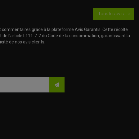
Tous les avis
chevron_right
t commentaires grâce à la plateforme Avis Garantis. Cette récolte
t de l'article L111-7-2 du Code de la consommation, garantissant la
cité de nos avis clients.