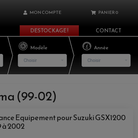
MON COMPTE
PANIER
0
DESTOCKAGE !
CONTACT
Il n'y a aucun produit dans votre panier
Modèle
Année
Choisir
Choisir
asse oublié ?
uma (99-02)
NNEXION
France Equipement pour Suzuki GSX1200
NSCRIRE
 à 2002