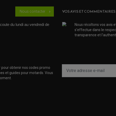
VOS AVIS ET COMMENTAIRES
Nous contacter
chevron_right
coute du lundi au vendredi de 
Nous récoltons vos avis e
s'effectue dans le respec
transparence et l'authenti
r pour obtenir nos codes promo
uces et guides pour motards. Vous
moment.