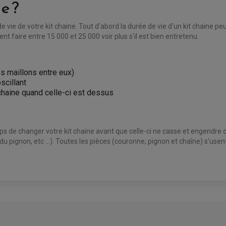
e ?
de vie de votre kit chaine. Tout d'abord la durée de vie d'un kit chaine peu
t faire entre 15 000 et 25 000 voir plus s'il est bien entretenu.
les maillons entre eux)
scillant
 chaine quand celle-ci est dessus
mps de changer votre kit chaine avant que celle-ci ne casse et engendre
 du pignon, etc ...). Toutes les pièces (couronne, pignon et chaîne) s'us