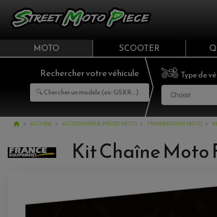
MOTO
SCOOTER
Q
Rechercher votre véhicule
Type de vé
Choisir
home
ACCUEIL
ACCESSOIRES & PIÈCES MOTO
TRANSMISSION MOTO
K
Kit Chaîne Moto 