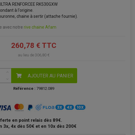
G ULTRA RENFORCEE RK530GXW
VOIR LE PANIER
ondant à l'origine.
uronne, chaine à sertir (attache fournie).
ne avec notre
rive chaine Afam
260,78 € TTC
au lieu de
306,80 €
AJOUTER AU PANIER
Référence :
79812.089
fferte en point relais dès 89€.
n 3x, 4x dès 50€ et en 10x dès 200€