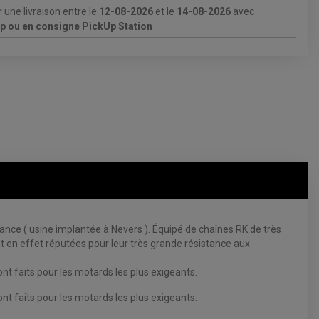
 une livraison
entre le
12-08-2026
et le
14-08-2026
avec
Up ou en consigne PickUp Station
e ( usine implantée à Nevers ). Équipé de chaînes RK de très
 en effet réputées pour leur très grande résistance aux
 faits pour les motards les plus exigeants.
 faits pour les motards les plus exigeants.