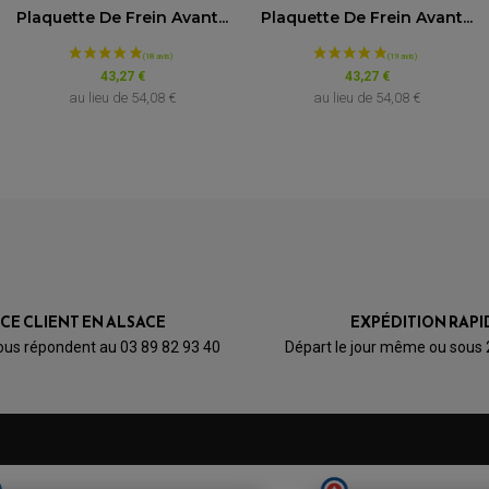
Plaquette De Frein Avant...
Plaquette De Frein Avant...
0
0
0
0
1★
2★
3★
4★
5★
43,27 €
43,27 €
au lieu de
54,08 €
au lieu de
54,08 €
ICE CLIENT EN ALSACE
EXPÉDITION RAPI
ous répondent au 03 89 82 93 40
Départ le jour même ou sous