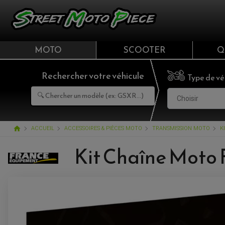
MOTO
SCOOTER
Q
Rechercher votre véhicule
Type de vé
Choisir
home
ACCUEIL
ACCESSOIRES & PIÈCES MOTO
TRANSMISSION MOTO
K
Kit Chaîne Moto 