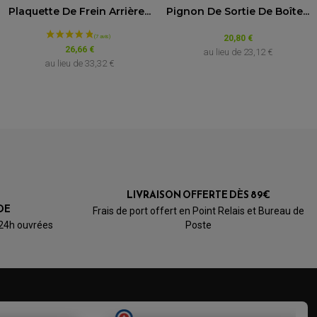
5.0
/5
Plaquette De Frein Arrière...
Pignon De Sortie De Boîte...
Basé sur 1 avis
20,80 €
26,66 €
au lieu de
23,12 €
au lieu de
33,32 €
LIVRAISON OFFERTE DÈS 89€
DE
Frais de port offert en Point Relais et Bureau de
 24h ouvrées
Poste