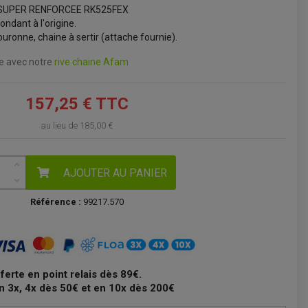
 SUPER RENFORCEE RK525FEX
VOIR LE PANIER
ondant à l'origine.
uronne, chaine à sertir (attache fournie).
ne avec notre
rive chaine Afam
157,25 € TTC
au lieu de
185,00 €
AJOUTER AU PANIER
Référence :
99217.570
fferte en point relais dès 89€.
n 3x, 4x dès 50€ et en 10x dès 200€