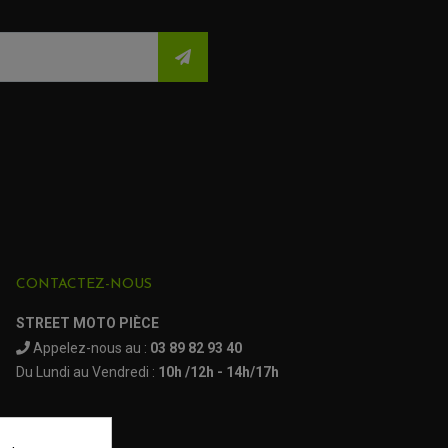
CONTACTEZ-NOUS
STREET MOTO PIÈCE
(18 avis)
(19 a
Appelez-nous au :
03 89 82 93 40
Du Lundi au Vendredi :
10h /12h - 14h/17h