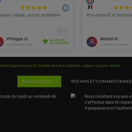
chand approuvé par la Société des Avis Garantis,
cliquez ici pour vérifier
.
VOS AVIS ET COMMENTAIRES
Nous contacter
chevron_right
coute du lundi au vendredi de 
Nous récoltons vos avis e
s'effectue dans le respec
transparence et l'authenti