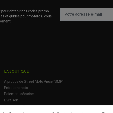
r pour obtenir nos codes promo
uces et guides pour motards. Vous
moment.
LA BOUTIQUE
À propos de Street Moto Pièce "SMP"
Entretien moto
Paiement sécurisé
Livraison
Satisfait ou Remboursé