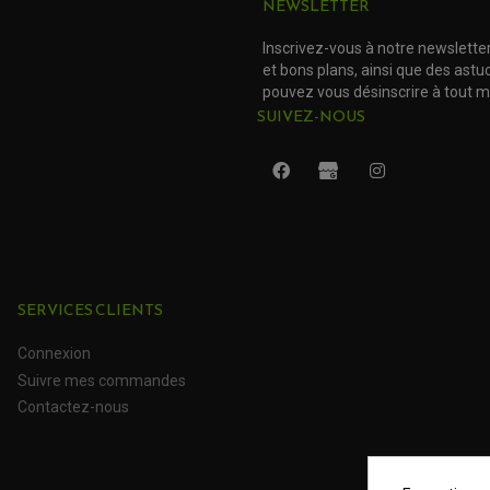
NEWSLETTER
Inscrivez-vous à notre newslette
et bons plans, ainsi que des ast
pouvez vous désinscrire à tout 
SUIVEZ-NOUS
SERVICES CLIENTS
Connexion
Suivre mes commandes
Contactez-nous