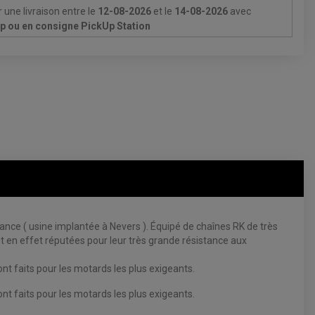
 une livraison
entre le
12-08-2026
et le
14-08-2026
avec
Up ou en consigne PickUp Station
e ( usine implantée à Nevers ). Équipé de chaînes RK de très
 en effet réputées pour leur très grande résistance aux
 faits pour les motards les plus exigeants.
 faits pour les motards les plus exigeants.