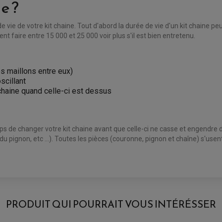
e ?
de vie de votre kit chaine. Tout d'abord la durée de vie d'un kit chaine peu
t faire entre 15 000 et 25 000 voir plus s'il est bien entretenu.
les maillons entre eux)
scillant
 chaine quand celle-ci est dessus
mps de changer votre kit chaine avant que celle-ci ne casse et engendre
 du pignon, etc ...). Toutes les pièces (couronne, pignon et chaîne) s'us
AVIS À PROPOS DU PRODUIT
PRODUIT QUI POURRAIT VOUS INTÉRÉSSER
1