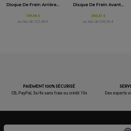
Disque De Frein Arrière...
Disque De Frein Avant...
VOIR L'ATTESTATION
109,96 €
260,41 €
Avis soumis à un contrôle
au lieu de
132,48 €
au lieu de
306,36 €
Acheteur Vérifié
Publié le 05/09/2017 à 20:17
(Date de commande : 24/08/2017)
TRES BIEN
PAIEMENT 100% SÉCURISÉ
SERV
CB, PayPal, 3x/4x sans frais ou crédit 10x
Des experts v