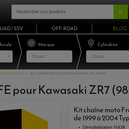

UAD / SSV
OFF-ROAD
BLOG
Email
hicule
Marque
Cylindrée
Choisir
Choisir
Mot de passe
IT CHAÎNE MOTO
KIT CHAÎNE MOTO FE POUR KAWASAKI ZR7 (98-04)
Mot de p
FE pour Kawasaki ZR7 (98
CO
Kit chaîne moto 
S'I
de 1999 à 2004 Ty
Démultiplication 16X38