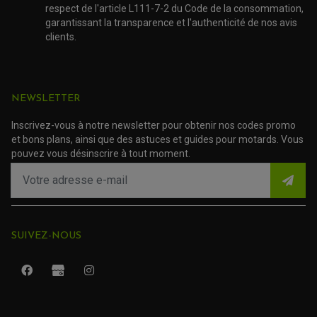
respect de l'article L111-7-2 du Code de la consommation,
ACCESSOIRE SCOOTER SUZUKI
ROULEMENT MOTO
garantissant la transparence et l'authenticité de nos avis
ACCESSOIRE SCOOTER VESPA
ROULEMENT DE ROUE
clients.
ACCESSOIRE SCOOTER YAMAHA
ROULEMENT DE DIRECTION
TRANSMISSION
AMORTISSEUR DE COUPLE
NEWSLETTER
EMBRAYAGE MOTO
KIT CHAÎNE MOTO
Inscrivez-vous à notre newsletter pour obtenir nos codes promo
et bons plans, ainsi que des astuces et guides pour motards. Vous
pouvez vous désinscrire à tout moment.
SUIVEZ-NOUS