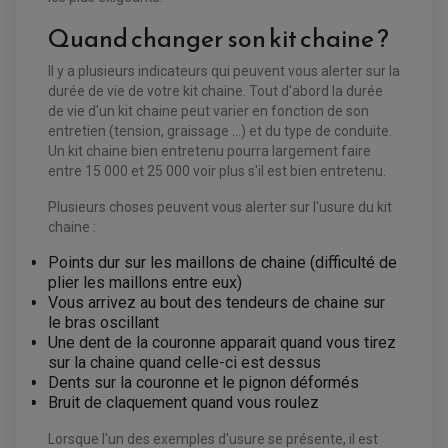
EQUIPEMENT ELECTRIQUE QUAD / SSV
Quand changer son kit chaine ?
ACCESSOIRES ELECTRIQUE QUAD / SSV
BOITIER CDI QUAD ET SSV
CHARGEUR DE BATTERIE QUAD / SSV
Il y a plusieurs indicateurs qui peuvent vous alerter sur la
COMPTEUR QUAD / SSV
durée de vie de votre kit chaine. Tout d'abord la durée
CONTACTEUR A CLÉ QUAD
DÉMARREUR
de vie d'un kit chaine peut varier en fonction de son
ECLAIRAGE LED / HALOGÈNE
entretien (tension, graissage ...) et du type de conduite.
STATOR ET REDRESSEUR / REGULATEUR
Un kit chaine bien entretenu pourra largement faire
VENTILATEUR DE RADIATEUR
entre 15 000 et 25 000 voir plus s'il est bien entretenu.
EQUIPEMENT FREINAGE QUAD / SSV
Plusieurs choses peuvent vous alerter sur l'usure du kit
PNEUMATIQUE
DISQUE DE FREIN QUAD / SSV
chaine :
KIT DURITE DE FREIN QUAD
MOUSSE
KIT REPARATION MAÎTRE CYLINDRE QUAD / SSV
CHAMBRE À AIR
Points dur sur les maillons de chaine (difficulté de
PLAQUETTES DE FREIN QUAD / SSV
plier les maillons entre eux)
EQUIPEMENT FREINAGE MOTO CROSS ET
Vous arrivez au bout des tendeurs de chaine sur
HUILE ET PRODUIT D'ENTRETIEN QUAD
FREINAGE
ENDURO
le bras oscillant
HUILE POUR QUAD
ACCESSOIRE + VISSERIE FREINAGE
ACCESSOIRES FREINAGE
Une dent de la couronne apparait quand vous tirez
PRODUIT D'ENTRETIEN QUAD
DISQUE DE FREIN
DISQUE DE FREIN AVANT
sur la chaine quand celle-ci est dessus
PLAQUETTE DE FREIN
DISQUE DE FREIN ARRIÈRE
Dents sur la couronne et le pignon déformés
KIT DURITE DE FREIN
PLAQUETTE DE FREIN
JANTES / ACCESSOIRES QUAD ET SSV
KIT DURITE D'EMBRAYAGE MOTO
KIT RÉPARATION PÉDALE DE FREIN
Bruit de claquement quand vous roulez
CHAÎNE A NEIGE QUAD-SSV
KIT RÉPARATION ÉTRIER DE FREIN
KIT RÉPARATION MAÎTRE CYLINDRE
CHAÎNES A NEIGE
KIT RÉPARATION MAÎTRE CYLINDRE
KIT RÉPARATION ÉTRIER DE FREIN
PRODUIT ENTRETIEN
Lorsque l'un des exemples d'usure se présente, il est
CHAMBRE A AIR QUAD ET SSV
MAÎTRE CYLINDRE