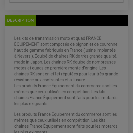
POMPE A ESSENCE
ACCESSOIRE + VISSERIE FREINAGE
REDRESSEUR / REGULATEUR
DISQUE DE FREIN ARRIERE
STATOR
PLAQUETTE DE FREIN AVANT
PLAQUETTE DE FREIN ARRIERE
DESCRIPTION
MAÎTRE CYLINDRE
ENTRETIEN MOTO
ATELIER, PADDOCK, STAND
ANTIPARASITE NGK
Les kits de transmission moto et quad FRANCE
BOUGIE NGK
FILTRE A AIR
ÉQUIPEMENT sont composés de pignon et de couronne
FILTRE A HUILE
haut de gamme fabriqués en France ( usine implantée
FILTRE ET ACCESSOIRE ESSENCE
à Nevers ). Équipé de chaînes RK de très grande qualité,
OUTILLAGE
PRODUIT D'ENTRETIEN
made in Japon. Les chaînes RK équipe de nombreuses
motos et quads en première monte d'origine. Les
chaînes RK sont en effet réputées pour leur très grande
résistance aux contraintes et a l'usure.
Les produits France Équipement du commerce sont les
mêmes que ceux utilisés en compétition. Les kits
chaînes France Équipement sont faits pour les motards
les plus exigeants.
Les produits France Équipement du commerce sont les
mêmes que ceux utilisés en compétition. Les kits
chaînes France Équipement sont faits pour les motards
les plus exigeants.