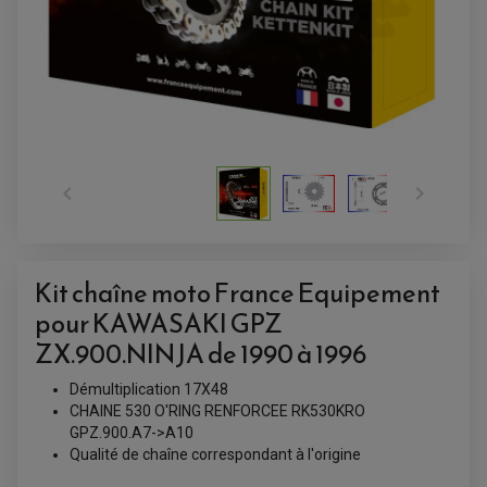


Kit chaîne moto France Equipement
ACCESSOIRES QUAD
pour KAWASAKI GPZ
ACCESSOIRES ANODISES POUR QUAD
ZX.900.NINJA de 1990 à 1996
BOUCHON DE RÉSERVOIR QUAD
GUIDON QUAD
KIT DÉCO QUAD / SSV
Démultiplication 17X48
KIT POIGNÉE DE GAZ QUAD
CHAINE 530 O'RING RENFORCEE RK530KRO
POIGNÉE QUAD
PROTÈGE-MAINS
GPZ.900.A7->A10
PONTETS / REHAUSSES DE GUIDON
Qualité de chaîne correspondant à l'origine
REPOSE PIED QUAD