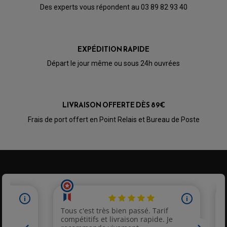
Des experts vous répondent au 03 89 82 93 40
EXPÉDITION RAPIDE
Départ le jour même ou sous 24h ouvrées
LIVRAISON OFFERTE DÈS 89€
Frais de port offert en Point Relais et Bureau de Poste
PARTIE CYCLE QUAD
AMORTISSEURS QUAD / SSV
BIELLETTES DE DIRECTION
CÂBLE ACCÉLÉRATEUR / EMBRAYAGE / STARTER
COLONNE DE DIRECTION QUAD
KIT RECONDITIONNEMENT TRIANGLE
LEVIER DE FREIN ET D'EMBRAYAGE
ROTULE DE DIRECTION
ÉCHAPPEMENT CROSS ENDURO
ROTULE DE TRIANGLE
SÉLECTEUR DE VITESSE
ACCESSOIRES ÉCHAPPEMENT
ÉCHAPPEMENT & SILENCIEUX AKRAPOVIC
ÉCHAPPEMENT & SILENCIEUX FMF
PIÈCE MOTEUR
PIÈCES MOTEUR QUAD
ÉCHAPPEMENT & SILENCIEUX PRO CIRCUIT