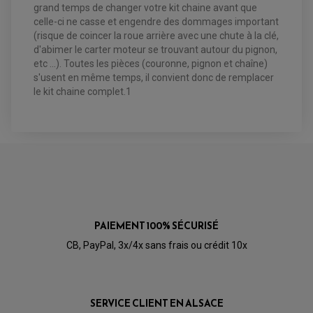
FILTRE A AIR
CLOUS / CRAMPON VISSABLE
grand temps de changer votre kit chaine avant que
FILTRE A HUILE
ÉLARGISSEURES DE VOIES QUAD
ROULEMENT MOTO CROSS ET ENDURO
celle-ci ne casse et engendre des dommages important
BOUGIE SCOOTER
JANTES QUAD ET SSV
HUILE ET PRODUIT D'ENTRETIEN
ROULEMENT DE ROUE AVANT
(risque de coincer la roue arrière avec une chute à la clé,
PRODUIT D'ENTRETIEN
HUILE MOTEUR
ROULEMENT DE ROUE ARRIÈRE
FILTRE A AIR K&N
d'abimer le carter moteur se trouvant autour du pignon,
PRODUIT D'ENTRETIEN
ROULEMENT D'AMORTISSEUR
etc ...). Toutes les pièces (couronne, pignon et chaîne)
ROULEMENT BIELLETTES
ROULEMENT COLONNE DE DIRECTION
s'usent en même temps, il convient donc de remplacer
HUILE ET LUBRIFIANTS SCOOTER
PARTIE CYCLE
ROULEMENT BRAS OSCILLANT
le kit chaine complet.1
HUILE SCOOTER
ARAIGNÉE / SUPPORT CARÉNAGE
PRODUIT D'ENTRETIEN SCOOTER
BULLE / PARE-BRISE
CÂBLE ACCÉLÉRATEUR
CABLE D'EMBRAYAGE
PARTIE CYCLE
KIT RABAISSEMENT MOTO
BULLE / PARE-BRISE
KIT STREET BIKE
LEVIER DE FREIN
LEVIER DE FREIN
RÉTROVISEUR TYPE ORIGINE
LEVIER D'EMBRAYAGE
OPTIQUE TYPE ORIGINE
PÉDALE DE FREIN
PIÈCE MOTEUR
REPOSE PIED TYPE ORIGINE
RETROVISEUR MOTO TYPE ORIGINE
GALET DE VARIATEUR
PAIEMENT 100% SÉCURISÉ
SÉLECTEUR DE VITESSE
COURROIE
VARIATEUR SCOOTER
CB, PayPal, 3x/4x sans frais ou crédit 10x
POMPE A ESSENCE
SERVICE CLIENT EN ALSACE