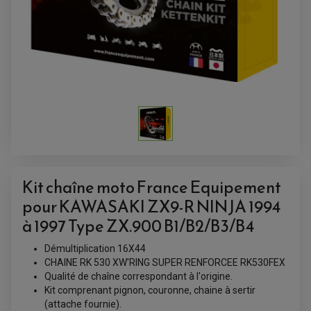
Kit chaîne moto France Equipement
ACCESSOIRES QUAD
pour KAWASAKI ZX9-R NINJA 1994
ACCESSOIRES ANODISES POUR QUAD
BOUCHON DE RÉSERVOIR QUAD
à 1997 Type ZX.900 B1/B2/B3/B4
GUIDON QUAD
KIT DÉCO QUAD / SSV
Démultiplication 16X44
KIT POIGNÉE DE GAZ QUAD
POIGNÉE QUAD
CHAINE RK 530 XW'RING SUPER RENFORCEE RK530FEX
PROTÈGE-MAINS
Qualité de chaîne correspondant à l'origine.
PONTETS / REHAUSSES DE GUIDON
Kit comprenant pignon, couronne, chaine à sertir
REPOSE PIED QUAD
(attache fournie).