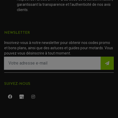
ACCESSOIRE SCOOTER SUZUKI
ROULEMENT MOTO
garantissant la transparence et l'authenticité de nos avis
ACCESSOIRE SCOOTER VESPA
ROULEMENT DE ROUE
clients.
ACCESSOIRE SCOOTER YAMAHA
ROULEMENT DE DIRECTION
TRANSMISSION
AMORTISSEUR DE COUPLE
NEWSLETTER
EMBRAYAGE MOTO
KIT CHAÎNE MOTO
Inscrivez-vous à notre newsletter pour obtenir nos codes promo
et bons plans, ainsi que des astuces et guides pour motards. Vous
pouvez vous désinscrire à tout moment.
SUIVEZ-NOUS