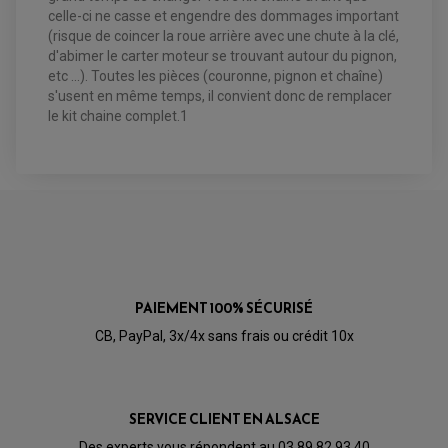
CLOUS / CRAMPON VISSABLE
celle-ci ne casse et engendre des dommages important
FILTRE A HUILE
ÉLARGISSEURES DE VOIES QUAD
ROULEMENT MOTO CROSS ET ENDURO
BOUGIE SCOOTER
JANTES QUAD ET SSV
HUILE ET PRODUIT D'ENTRETIEN
(risque de coincer la roue arrière avec une chute à la clé,
ROULEMENT DE ROUE AVANT
PRODUIT D'ENTRETIEN
HUILE MOTEUR
ROULEMENT DE ROUE ARRIÈRE
d'abimer le carter moteur se trouvant autour du pignon,
FILTRE A AIR K&N
PRODUIT D'ENTRETIEN
ROULEMENT D'AMORTISSEUR
etc ...). Toutes les pièces (couronne, pignon et chaîne)
ROULEMENT BIELLETTES
s'usent en même temps, il convient donc de remplacer
ROULEMENT COLONNE DE DIRECTION
HUILE ET LUBRIFIANTS SCOOTER
PARTIE CYCLE
ROULEMENT BRAS OSCILLANT
le kit chaine complet.1
HUILE SCOOTER
ARAIGNÉE / SUPPORT CARÉNAGE
PRODUIT D'ENTRETIEN SCOOTER
BULLE / PARE-BRISE
CÂBLE ACCÉLÉRATEUR
CABLE D'EMBRAYAGE
PARTIE CYCLE
KIT RABAISSEMENT MOTO
BULLE / PARE-BRISE
KIT STREET BIKE
LEVIER DE FREIN
LEVIER DE FREIN
RÉTROVISEUR TYPE ORIGINE
LEVIER D'EMBRAYAGE
OPTIQUE TYPE ORIGINE
PÉDALE DE FREIN
PIÈCE MOTEUR
REPOSE PIED TYPE ORIGINE
RETROVISEUR MOTO TYPE ORIGINE
GALET DE VARIATEUR
PAIEMENT 100% SÉCURISÉ
SÉLECTEUR DE VITESSE
COURROIE
VARIATEUR SCOOTER
CB, PayPal, 3x/4x sans frais ou crédit 10x
POMPE A ESSENCE
SERVICE CLIENT EN ALSACE
Des experts vous répondent au 03 89 82 93 40