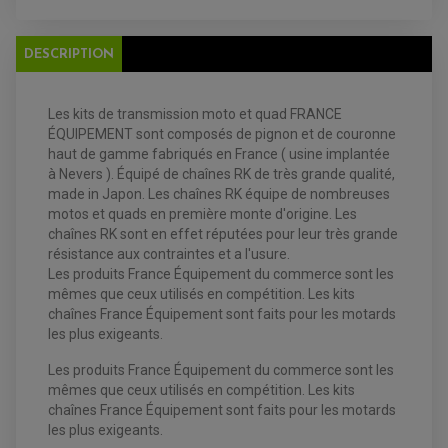
ACCESSOIRE + VISSERIE FREINAGE
REDRESSEUR / REGULATEUR
DISQUE DE FREIN ARRIERE
STATOR
PLAQUETTE DE FREIN AVANT
DESCRIPTION
PLAQUETTE DE FREIN ARRIERE
MAÎTRE CYLINDRE
ENTRETIEN MOTO
ATELIER, PADDOCK, STAND
ANTIPARASITE NGK
Les kits de transmission moto et quad FRANCE
BOUGIE NGK
ÉQUIPEMENT sont composés de pignon et de couronne
FILTRE A AIR
haut de gamme fabriqués en France ( usine implantée
FILTRE A HUILE
FILTRE ET ACCESSOIRE ESSENCE
à Nevers ). Équipé de chaînes RK de très grande qualité,
OUTILLAGE
made in Japon. Les chaînes RK équipe de nombreuses
PRODUIT D'ENTRETIEN
motos et quads en première monte d'origine. Les
chaînes RK sont en effet réputées pour leur très grande
résistance aux contraintes et a l'usure.
Les produits France Équipement du commerce sont les
mêmes que ceux utilisés en compétition. Les kits
chaînes France Équipement sont faits pour les motards
les plus exigeants.
Les produits France Équipement du commerce sont les
mêmes que ceux utilisés en compétition. Les kits
chaînes France Équipement sont faits pour les motards
les plus exigeants.