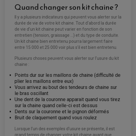
EQUIPEMENT ELECTRIQUE QUAD / SSV
Quand changer son kit chaine ?
ACCESSOIRES ELECTRIQUE QUAD / SSV
BOITIER CDI QUAD ET SSV
Il y a plusieurs indicateurs qui peuvent vous alerter sur la
CHARGEUR DE BATTERIE QUAD / SSV
COMPTEUR QUAD / SSV
durée de vie de votre kit chaine. Tout d'abord la durée
CONTACTEUR A CLÉ QUAD
de vie d'un kit chaine peut varier en fonction de son
DÉMARREUR
entretien (tension, graissage ...) et du type de conduite.
ECLAIRAGE LED / HALOGÈNE
STATOR ET REDRESSEUR / REGULATEUR
Un kit chaine bien entretenu pourra largement faire
VENTILATEUR DE RADIATEUR
entre 15 000 et 25 000 voir plus s'il est bien entretenu.
Plusieurs choses peuvent vous alerter sur l'usure du kit
EQUIPEMENT FREINAGE QUAD / SSV
PNEUMATIQUE
chaine :
DISQUE DE FREIN QUAD / SSV
KIT DURITE DE FREIN QUAD
MOUSSE
KIT REPARATION MAÎTRE CYLINDRE QUAD / SSV
CHAMBRE À AIR
Points dur sur les maillons de chaine (difficulté de
PLAQUETTES DE FREIN QUAD / SSV
plier les maillons entre eux)
Vous arrivez au bout des tendeurs de chaine sur
EQUIPEMENT FREINAGE MOTO CROSS ET
HUILE ET PRODUIT D'ENTRETIEN QUAD
le bras oscillant
FREINAGE
ENDURO
HUILE POUR QUAD
Une dent de la couronne apparait quand vous tirez
ACCESSOIRE + VISSERIE FREINAGE
ACCESSOIRES FREINAGE
PRODUIT D'ENTRETIEN QUAD
DISQUE DE FREIN
sur la chaine quand celle-ci est dessus
DISQUE DE FREIN AVANT
PLAQUETTE DE FREIN
DISQUE DE FREIN ARRIÈRE
Dents sur la couronne et le pignon déformés
KIT DURITE DE FREIN
PLAQUETTE DE FREIN
JANTES / ACCESSOIRES QUAD ET SSV
Bruit de claquement quand vous roulez
KIT DURITE D'EMBRAYAGE MOTO
KIT RÉPARATION PÉDALE DE FREIN
CHAÎNE A NEIGE QUAD-SSV
KIT RÉPARATION ÉTRIER DE FREIN
KIT RÉPARATION MAÎTRE CYLINDRE
CHAÎNES A NEIGE
KIT RÉPARATION MAÎTRE CYLINDRE
KIT RÉPARATION ÉTRIER DE FREIN
Lorsque l'un des exemples d'usure se présente, il est
PRODUIT ENTRETIEN
CHAMBRE A AIR QUAD ET SSV
MAÎTRE CYLINDRE
grand temps de changer votre kit chaine avant que
FILTRE A AIR