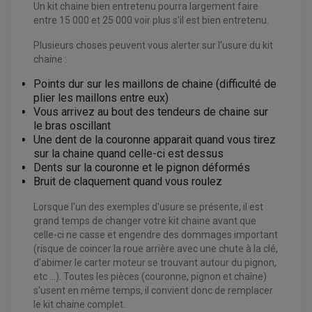
Un kit chaine bien entretenu pourra largement faire
COMPTEUR QUAD / SSV
CONTACTEUR A CLÉ QUAD
entre 15 000 et 25 000 voir plus s'il est bien entretenu.
DÉMARREUR
ECLAIRAGE LED / HALOGÈNE
Plusieurs choses peuvent vous alerter sur l'usure du kit
STATOR ET REDRESSEUR / REGULATEUR
VENTILATEUR DE RADIATEUR
chaine :
Points dur sur les maillons de chaine (difficulté de
EQUIPEMENT FREINAGE QUAD / SSV
plier les maillons entre eux)
PNEUMATIQUE
DISQUE DE FREIN QUAD / SSV
Vous arrivez au bout des tendeurs de chaine sur
KIT DURITE DE FREIN QUAD
MOUSSE
le bras oscillant
KIT REPARATION MAÎTRE CYLINDRE QUAD / SSV
CHAMBRE À AIR
PLAQUETTES DE FREIN QUAD / SSV
Une dent de la couronne apparait quand vous tirez
sur la chaine quand celle-ci est dessus
EQUIPEMENT FREINAGE MOTO CROSS ET
Dents sur la couronne et le pignon déformés
HUILE ET PRODUIT D'ENTRETIEN QUAD
FREINAGE
ENDURO
Bruit de claquement quand vous roulez
HUILE POUR QUAD
ACCESSOIRE + VISSERIE FREINAGE
ACCESSOIRES FREINAGE
PRODUIT D'ENTRETIEN QUAD
DISQUE DE FREIN
DISQUE DE FREIN AVANT
Lorsque l'un des exemples d'usure se présente, il est
PLAQUETTE DE FREIN
DISQUE DE FREIN ARRIÈRE
KIT DURITE DE FREIN
PLAQUETTE DE FREIN
grand temps de changer votre kit chaine avant que
JANTES / ACCESSOIRES QUAD ET SSV
KIT DURITE D'EMBRAYAGE MOTO
KIT RÉPARATION PÉDALE DE FREIN
celle-ci ne casse et engendre des dommages important
CHAÎNE A NEIGE QUAD-SSV
KIT RÉPARATION ÉTRIER DE FREIN
KIT RÉPARATION MAÎTRE CYLINDRE
(risque de coincer la roue arrière avec une chute à la clé,
CHAÎNES A NEIGE
KIT RÉPARATION MAÎTRE CYLINDRE
KIT RÉPARATION ÉTRIER DE FREIN
PRODUIT ENTRETIEN
CHAMBRE A AIR QUAD ET SSV
MAÎTRE CYLINDRE
d'abimer le carter moteur se trouvant autour du pignon,
FILTRE A AIR
CLOUS / CRAMPON VISSABLE
etc ...). Toutes les pièces (couronne, pignon et chaîne)
FILTRE A HUILE
ÉLARGISSEURES DE VOIES QUAD
ROULEMENT MOTO CROSS ET ENDURO
BOUGIE SCOOTER
s'usent en même temps, il convient donc de remplacer
JANTES QUAD ET SSV
HUILE ET PRODUIT D'ENTRETIEN
ROULEMENT DE ROUE AVANT
PRODUIT D'ENTRETIEN
le kit chaine complet.
HUILE MOTEUR
ROULEMENT DE ROUE ARRIÈRE
FILTRE A AIR K&N