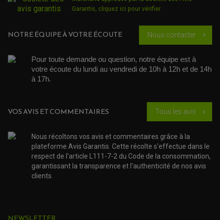
SÉLECTEUR DE VITESSE
KIT RÉPARATION CARBU.
Garantis,
cliquez ici pour vérifier
.
CÂBLE ACCÉLÉRATEUR
KIT RÉPARATION ROBINET
PLASTIQUE QUAD / SSV
CÂBLE D'EMBRAYAGE
MEMBRANE / BOISSEAU
KICK DE DÉMARRAGE
PROTÈGE-MAINS
RADIATEUR MOTO
REPOSE PIEDS
NOTRE ÉQUIPE À VOTRE ÉCOUTE
Nous contacter
chevron_right
POMPE A ESSENCE
POIGNÉE
PIPE D'ADMISSION
GUIDON CROSS ET ENDURO
OUTILLAGE ET ACCESSOIRES ATELIER
DEMI COCOTTE
QUAD
Pour toute demande ou question, notre équipe est à 
PNEUMATIQUE
votre écoute du lundi au vendredi de 10h à 12h et de 14h 
ACCESSOIRE ATELIER QUAD
SUSPENSION
CHAMBRE A AIR
OUTILLAGE QUAD
à 17h. 
NOS MARQUES
JOINT SPY
FOURCHE ET AMORTISSEUR
ACCESSOIRE SCOOTER APRILIA
PROTECTION MOTO
ACCESSOIRE SCOOTER BMW
COUVRE CARTER ET SLIDER
VOS AVIS ET COMMENTAIRES
Tous les avis
chevron_right
ACCESSOIRE SCOOTER GILERA
PATINS DE PROTECTION TOP BLOCK
PATIN DE RECHANGE TOP BLOCK
ACCESSOIRE SCOOTER HONDA
PROTECTION RADIATEUR
ACCESSOIRE SCOOTER KYMCO
Nous récoltons vos avis et commentaires grâce à la
PROTECTION FOURCHE ET BRAS OSCILLANT
PROTECTION SILENCIEUX
plateforme Avis Garantis. Cette récolte s'effectue dans le
ACCESSOIRE SCOOTER MBK
PROTECTION LEVIER
respect de l'article L111-7-2 du Code de la consommation,
ACCESSOIRE SCOOTER PEUGEOT
TAMPONS ALLOY ULTIMA
garantissant la transparence et l'authenticité de nos avis
ACCESSOIRE SCOOTER PIAGGIO
clients.
ACCESSOIRE SCOOTER SUZUKI
ROULEMENT MOTO
ACCESSOIRE SCOOTER VESPA
ROULEMENT DE ROUE
ACCESSOIRE SCOOTER YAMAHA
ROULEMENT DE DIRECTION
NEWSLETTER