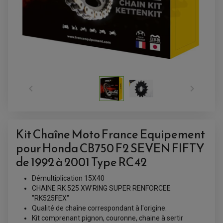


ACCESSOIRES QUAD
Kit Chaîne Moto France Equipement
ACCESSOIRES ANODISES POUR QUAD
BOUCHON DE RÉSERVOIR QUAD
pour Honda CB750 F2 SEVEN FIFTY
GUIDON QUAD
KIT DÉCO QUAD / SSV
de 1992 à 2001 Type RC42
KIT POIGNÉE DE GAZ QUAD
POIGNÉE QUAD
PROTÈGE-MAINS
Démultiplication 15X40
PONTETS / REHAUSSES DE GUIDON
CHAINE RK 525 XW'RING SUPER RENFORCEE
REPOSE PIED QUAD
"RK525FEX"
Qualité de chaîne correspondant à l'origine.
BAGAGERIE / TREUIL / ATTELAGE
Kit comprenant pignon, couronne, chaine à sertir
ÉQUIPEMENT ÉLECTRIQUE
COFFRE / TOP CASE QUAD