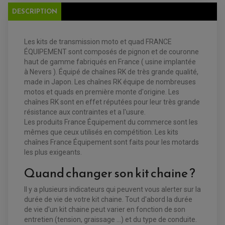
PLAQUETTE DE FREIN ARRIERE
DESCRIPTION
MAÎTRE CYLINDRE
ENTRETIEN MOTO
ATELIER, PADDOCK, STAND
ANTIPARASITE NGK
Les kits de transmission moto et quad FRANCE
BOUGIE NGK
FILTRE A AIR
ÉQUIPEMENT sont composés de pignon et de couronne
FILTRE A HUILE
haut de gamme fabriqués en France ( usine implantée
FILTRE ET ACCESSOIRE ESSENCE
à Nevers ). Équipé de chaînes RK de très grande qualité,
OUTILLAGE
PRODUIT D'ENTRETIEN
made in Japon. Les chaînes RK équipe de nombreuses
motos et quads en première monte d'origine. Les
chaînes RK sont en effet réputées pour leur très grande
résistance aux contraintes et a l'usure.
Les produits France Équipement du commerce sont les
mêmes que ceux utilisés en compétition. Les kits
chaînes France Équipement sont faits pour les motards
les plus exigeants.
Quand changer son kit chaine ?
Il y a plusieurs indicateurs qui peuvent vous alerter sur la
EQUIPEMENT ELECTRIQUE QUAD / SSV
durée de vie de votre kit chaine. Tout d'abord la durée
ACCESSOIRES ELECTRIQUE QUAD / SSV
de vie d'un kit chaine peut varier en fonction de son
BOITIER CDI QUAD ET SSV
entretien (tension, graissage ...) et du type de conduite.
CHARGEUR DE BATTERIE QUAD / SSV