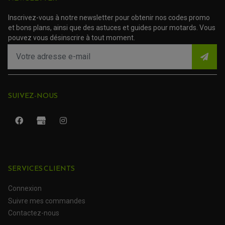
TRANSMISSION
AMORTISSEUR DE COUPLE
Inscrivez-vous à notre newsletter pour obtenir nos codes promo
EMBRAYAGE MOTO
KIT CHAÎNE MOTO
et bons plans, ainsi que des astuces et guides pour motards. Vous
pouvez vous désinscrire à tout moment.
SUIVEZ-NOUS
SERVICES CLIENTS
ROULEMENT QUAD / SSV
JOINT DE TIGE D'AMORTISSEUR
Connexion
KIT ROULEMENT D'AMORTISSEUR
KIT ROULEMENT DE BRAS OSCILLANT
Suivre mes commandes
KIT ROULEMENT DE BIELLETTES D'AMORTISSEUR
PLASTIQUES MOTO CROSS ET ENDURO
KIT RÉPARATION ENTRETOISE D'AMORTISSEUR
Contactez-nous
PLASTIQUES GASGAS
KIT ROULEMENT & JOINT DE DIFFÉRENTIEL
PLASTIQUES HONDA