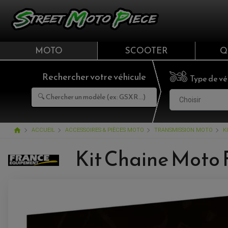
MOTO
SCOOTER
Q
Rechercher votre véhicule
Type de vé
Choisir
home
ACCUEIL
ACCESSOIRES & PIÈCES MOTO
TRANSMISSION MOTO
K
Kit Chaine Moto