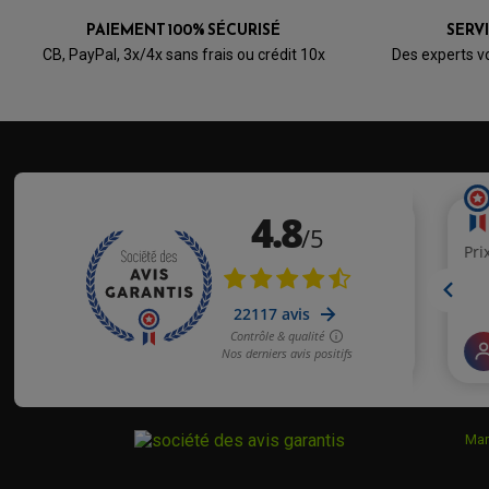
VOIR L'ATTESTATION
Avis soumis à un contrôle
PAIEMENT 100% SÉCURISÉ
SERV
CB, PayPal, 3x/4x sans frais ou crédit 10x
Des experts v
Acheteur Vérifié
Publié le 18/03/2019 à 16:26
(Date de commande : 06/03/2019)
Bien
Mar