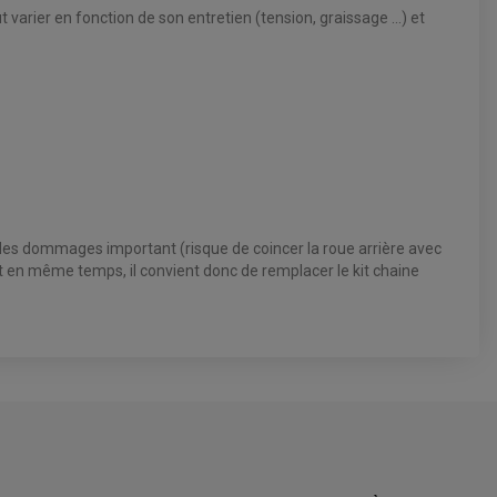
t varier en fonction de son entretien (tension, graissage ...) et
 des dommages important (risque de coincer la roue arrière avec
ent en même temps, il convient donc de remplacer le kit chaine
5.0
/5