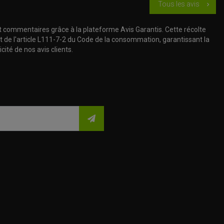
Tous les avis
chevron_right
t commentaires grâce à la plateforme Avis Garantis. Cette récolte
t de l'article L111-7-2 du Code de la consommation, garantissant la
cité de nos avis clients.