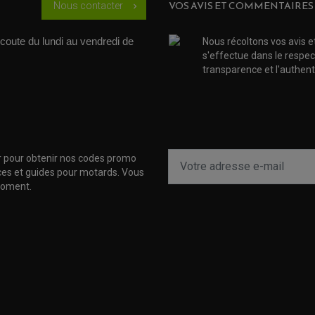
VOS AVIS ET COMMENTAIRES
Nous contacter
chevron_right
coute du lundi au vendredi de 
Nous récoltons vos avis e
s'effectue dans le respec
transparence et l'authenti
r pour obtenir nos codes promo
uces et guides pour motards. Vous
moment.