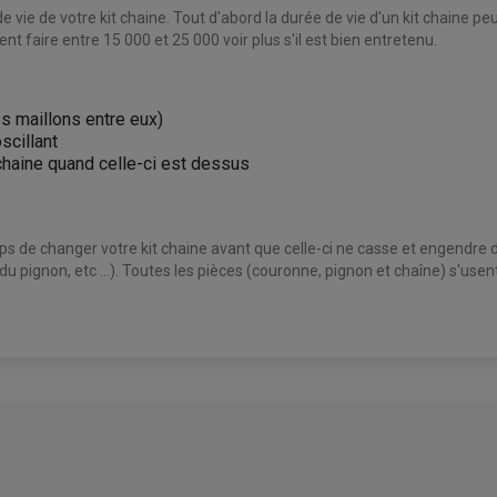
de vie de votre kit chaine. Tout d'abord la durée de vie d'un kit chaine peu
t faire entre 15 000 et 25 000 voir plus s'il est bien entretenu.
les maillons entre eux)
scillant
 chaine quand celle-ci est dessus
mps de changer votre kit chaine avant que celle-ci ne casse et engendre
 du pignon, etc ...). Toutes les pièces (couronne, pignon et chaîne) s'us
AVIS À PROPOS DU PRODUIT
1