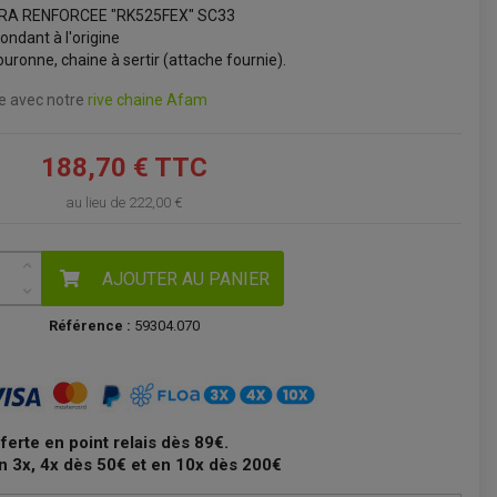
TRA RENFORCEE "RK525FEX" SC33
VOIR LE PANIER
ondant à l'origine
uronne, chaine à sertir (attache fournie).
ne avec notre
rive chaine Afam
188,70 € TTC
au lieu de
222,00 €
AJOUTER AU PANIER
Référence :
59304.070
fferte en point relais dès 89€.
n 3x, 4x dès 50€ et en 10x dès 200€