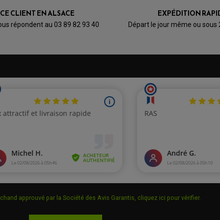
0
0
0
0
ICE CLIENT EN ALSACE
EXPÉDITION RAPI
1★
2★
3★
4★
5★
ous répondent au 03 89 82 93 40
Départ le jour même ou sous
chand approuvé par la Société des Avis Garantis,
cliquez ici pour vérifier
.