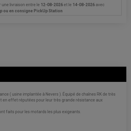
 une livraison
entre le
12-08-2026
et le
14-08-2026
avec
Up ou en consigne PickUp Station
e ( usine implantée à Nevers ). Équipé de chaînes RK de très
 en effet réputées pour leur très grande résistance aux
 faits pour les motards les plus exigeants.