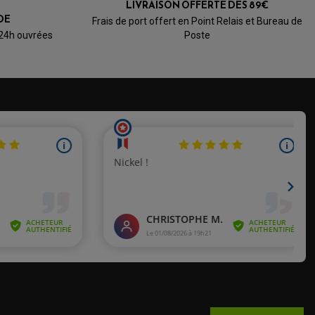
LIVRAISON OFFERTE DÈS 89€
Basé sur 1 avis
DE
Frais de port offert en Point Relais et Bureau de
 24h ouvrées
Poste