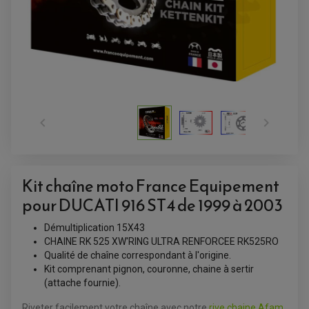


Kit chaîne moto France Equipement
ACCESSOIRES QUAD
pour DUCATI 916 ST4 de 1999 à 2003
ACCESSOIRES ANODISES POUR QUAD
BOUCHON DE RÉSERVOIR QUAD
Démultiplication 15X43
GUIDON QUAD
KIT DÉCO QUAD / SSV
CHAINE RK 525 XW'RING ULTRA RENFORCEE RK525RO
KIT POIGNÉE DE GAZ QUAD
Qualité de chaîne correspondant à l'origine.
POIGNÉE QUAD
Kit comprenant pignon, couronne, chaine à sertir
PROTÈGE-MAINS
PONTETS / REHAUSSES DE GUIDON
(attache fournie).
REPOSE PIED QUAD
Riveter facilement votre chaîne avec notre
rive chaine Afam