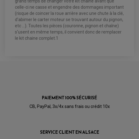
grand temps de changer votre kit chaine avant que
FILTRE A AIR
CLOUS / CRAMPON VISSABLE
FILTRE A HUILE
ÉLARGISSEURES DE VOIES QUAD
celle-ci ne casse et engendre des dommages important
ROULEMENT MOTO CROSS ET ENDURO
BOUGIE SCOOTER
HUILE ET PRODUIT D'ENTRETIEN
JANTES QUAD ET SSV
(risque de coincer la roue arrière avec une chute à la clé,
ROULEMENT DE ROUE AVANT
PRODUIT D'ENTRETIEN
HUILE MOTEUR
ROULEMENT DE ROUE ARRIÈRE
d'abimer le carter moteur se trouvant autour du pignon,
FILTRE A AIR K&N
PRODUIT D'ENTRETIEN
ROULEMENT D'AMORTISSEUR
etc ...). Toutes les pièces (couronne, pignon et chaîne)
ROULEMENT BIELLETTES
s'usent en même temps, il convient donc de remplacer
ROULEMENT COLONNE DE DIRECTION
HUILE ET LUBRIFIANTS SCOOTER
PARTIE CYCLE
ROULEMENT BRAS OSCILLANT
le kit chaine complet.1
HUILE SCOOTER
ARAIGNÉE / SUPPORT CARÉNAGE
PRODUIT D'ENTRETIEN SCOOTER
BULLE / PARE-BRISE
CÂBLE ACCÉLÉRATEUR
CABLE D'EMBRAYAGE
PARTIE CYCLE
KIT RABAISSEMENT MOTO
BULLE / PARE-BRISE
KIT STREET BIKE
LEVIER DE FREIN
LEVIER DE FREIN
RÉTROVISEUR TYPE ORIGINE
LEVIER D'EMBRAYAGE
OPTIQUE TYPE ORIGINE
PÉDALE DE FREIN
PIÈCE MOTEUR
REPOSE PIED TYPE ORIGINE
RETROVISEUR MOTO TYPE ORIGINE
GALET DE VARIATEUR
PAIEMENT 100% SÉCURISÉ
SÉLECTEUR DE VITESSE
COURROIE
VARIATEUR SCOOTER
CB, PayPal, 3x/4x sans frais ou crédit 10x
POMPE A ESSENCE
SERVICE CLIENT EN ALSACE