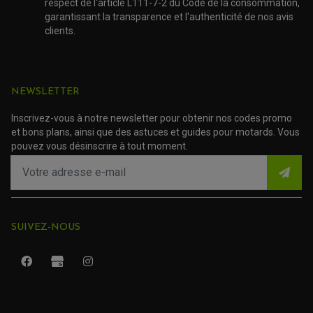
respect de l'article L111-7-2 du Code de la consommation,
ACCESSOIRE SCOOTER SUZUKI
ROULEMENT MOTO
garantissant la transparence et l'authenticité de nos avis
ACCESSOIRE SCOOTER VESPA
ROULEMENT DE ROUE
clients.
ACCESSOIRE SCOOTER YAMAHA
ROULEMENT DE DIRECTION
TRANSMISSION
AMORTISSEUR DE COUPLE
NEWSLETTER
EMBRAYAGE MOTO
KIT CHAÎNE MOTO
Inscrivez-vous à notre newsletter pour obtenir nos codes promo
et bons plans, ainsi que des astuces et guides pour motards. Vous
pouvez vous désinscrire à tout moment.
SUIVEZ-NOUS