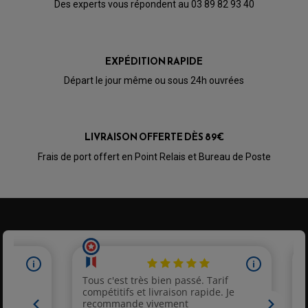
Des experts vous répondent au 03 89 82 93 40
EXPÉDITION RAPIDE
Départ le jour même ou sous 24h ouvrées
LIVRAISON OFFERTE DÈS 89€
Frais de port offert en Point Relais et Bureau de Poste
PARTIE CYCLE QUAD
AMORTISSEURS QUAD / SSV
BIELLETTES DE DIRECTION
CÂBLE ACCÉLÉRATEUR / EMBRAYAGE / STARTER
COLONNE DE DIRECTION QUAD
KIT RECONDITIONNEMENT TRIANGLE
LEVIER DE FREIN ET D'EMBRAYAGE
ROTULE DE DIRECTION
ÉCHAPPEMENT CROSS ENDURO
ROTULE DE TRIANGLE
SÉLECTEUR DE VITESSE
ACCESSOIRES ÉCHAPPEMENT
ÉCHAPPEMENT & SILENCIEUX AKRAPOVIC
ÉCHAPPEMENT & SILENCIEUX FMF
PIÈCE MOTEUR
PIÈCES MOTEUR QUAD
ÉCHAPPEMENT & SILENCIEUX PRO CIRCUIT