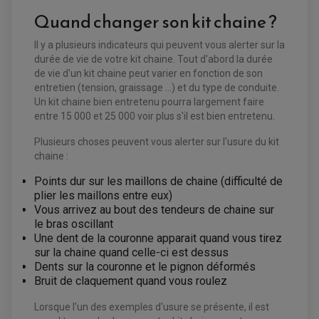
EQUIPEMENT ELECTRIQUE QUAD / SSV
Quand changer son kit chaine ?
ACCESSOIRES ELECTRIQUE QUAD / SSV
BOITIER CDI QUAD ET SSV
CHARGEUR DE BATTERIE QUAD / SSV
Il y a plusieurs indicateurs qui peuvent vous alerter sur la
COMPTEUR QUAD / SSV
durée de vie de votre kit chaine. Tout d'abord la durée
CONTACTEUR A CLÉ QUAD
de vie d'un kit chaine peut varier en fonction de son
DÉMARREUR
ECLAIRAGE LED / HALOGÈNE
entretien (tension, graissage ...) et du type de conduite.
STATOR ET REDRESSEUR / REGULATEUR
Un kit chaine bien entretenu pourra largement faire
VENTILATEUR DE RADIATEUR
entre 15 000 et 25 000 voir plus s'il est bien entretenu.
EQUIPEMENT FREINAGE QUAD / SSV
Plusieurs choses peuvent vous alerter sur l'usure du kit
PNEUMATIQUE
DISQUE DE FREIN QUAD / SSV
chaine :
KIT DURITE DE FREIN QUAD
MOUSSE
KIT REPARATION MAÎTRE CYLINDRE QUAD / SSV
CHAMBRE À AIR
Points dur sur les maillons de chaine (difficulté de
PLAQUETTES DE FREIN QUAD / SSV
plier les maillons entre eux)
Vous arrivez au bout des tendeurs de chaine sur
EQUIPEMENT FREINAGE MOTO CROSS ET
HUILE ET PRODUIT D'ENTRETIEN QUAD
le bras oscillant
FREINAGE
ENDURO
HUILE POUR QUAD
Une dent de la couronne apparait quand vous tirez
ACCESSOIRE + VISSERIE FREINAGE
ACCESSOIRES FREINAGE
PRODUIT D'ENTRETIEN QUAD
DISQUE DE FREIN
DISQUE DE FREIN AVANT
sur la chaine quand celle-ci est dessus
PLAQUETTE DE FREIN
DISQUE DE FREIN ARRIÈRE
Dents sur la couronne et le pignon déformés
KIT DURITE DE FREIN
PLAQUETTE DE FREIN
JANTES / ACCESSOIRES QUAD ET SSV
Bruit de claquement quand vous roulez
KIT DURITE D'EMBRAYAGE MOTO
KIT RÉPARATION PÉDALE DE FREIN
KIT RÉPARATION ÉTRIER DE FREIN
CHAÎNE A NEIGE QUAD-SSV
KIT RÉPARATION MAÎTRE CYLINDRE
KIT RÉPARATION MAÎTRE CYLINDRE
CHAÎNES A NEIGE
KIT RÉPARATION ÉTRIER DE FREIN
Lorsque l'un des exemples d'usure se présente, il est
PRODUIT ENTRETIEN
MAÎTRE CYLINDRE
CHAMBRE A AIR QUAD ET SSV