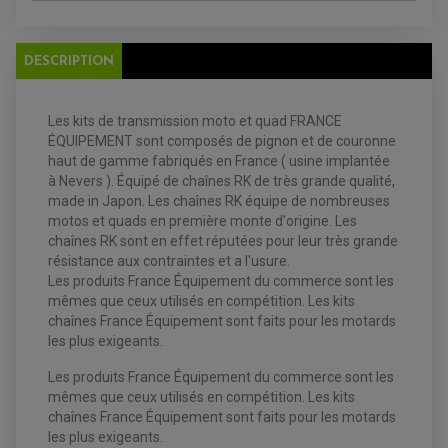
ACCESSOIRE + VISSERIE FREINAGE
REDRESSEUR / REGULATEUR
DISQUE DE FREIN ARRIERE
STATOR
PLAQUETTE DE FREIN AVANT
PLAQUETTE DE FREIN ARRIERE
DESCRIPTION
MAÎTRE CYLINDRE
ENTRETIEN MOTO
ATELIER, PADDOCK, STAND
ANTIPARASITE NGK
Les kits de transmission moto et quad FRANCE
BOUGIE NGK
ÉQUIPEMENT sont composés de pignon et de couronne
FILTRE A AIR
FILTRE A HUILE
haut de gamme fabriqués en France ( usine implantée
FILTRE ET ACCESSOIRE ESSENCE
à Nevers ). Équipé de chaînes RK de très grande qualité,
OUTILLAGE
made in Japon. Les chaînes RK équipe de nombreuses
PRODUIT D'ENTRETIEN
motos et quads en première monte d'origine. Les
chaînes RK sont en effet réputées pour leur très grande
résistance aux contraintes et a l'usure.
Les produits France Équipement du commerce sont les
mêmes que ceux utilisés en compétition. Les kits
chaînes France Équipement sont faits pour les motards
les plus exigeants.
Les produits France Équipement du commerce sont les
mêmes que ceux utilisés en compétition. Les kits
chaînes France Équipement sont faits pour les motards
les plus exigeants.