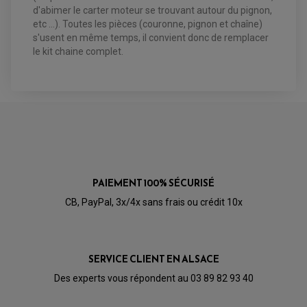
ROULEMENT MOTO CROSS ET ENDURO
BOUGIE SCOOTER
HUILE ET PRODUIT D'ENTRETIEN
JANTES QUAD ET SSV
d'abimer le carter moteur se trouvant autour du pignon,
ROULEMENT DE ROUE AVANT
PRODUIT D'ENTRETIEN
HUILE MOTEUR
ROULEMENT DE ROUE ARRIÈRE
etc ...). Toutes les pièces (couronne, pignon et chaîne)
FILTRE A AIR K&N
PRODUIT D'ENTRETIEN
ROULEMENT D'AMORTISSEUR
s'usent en même temps, il convient donc de remplacer
ROULEMENT BIELLETTES
le kit chaine complet.
ROULEMENT COLONNE DE DIRECTION
HUILE ET LUBRIFIANTS SCOOTER
PARTIE CYCLE
ROULEMENT BRAS OSCILLANT
HUILE SCOOTER
ARAIGNÉE / SUPPORT CARÉNAGE
PRODUIT D'ENTRETIEN SCOOTER
BULLE / PARE-BRISE
CÂBLE ACCÉLÉRATEUR
CABLE D'EMBRAYAGE
PARTIE CYCLE
KIT RABAISSEMENT MOTO
BULLE / PARE-BRISE
KIT STREET BIKE
LEVIER DE FREIN
LEVIER DE FREIN
RÉTROVISEUR TYPE ORIGINE
LEVIER D'EMBRAYAGE
OPTIQUE TYPE ORIGINE
PÉDALE DE FREIN
PIÈCE MOTEUR
REPOSE PIED TYPE ORIGINE
PAIEMENT 100% SÉCURISÉ
RETROVISEUR MOTO TYPE ORIGINE
GALET DE VARIATEUR
SÉLECTEUR DE VITESSE
CB, PayPal, 3x/4x sans frais ou crédit 10x
COURROIE
VARIATEUR SCOOTER
POMPE A ESSENCE
SERVICE CLIENT EN ALSACE
Des experts vous répondent au 03 89 82 93 40