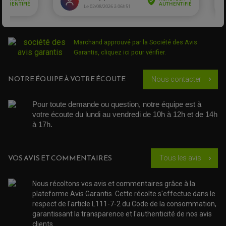
EMBRAYAGE QUAD
DÉMARREUR MOTO
EQUIPEMENT ADMISSION / CARBURATEUR
LEVIER DE FREIN
DURITE RADIATEUR
KIT AMÉLIORATION EMBRAYAGE
LEVIER D'EMBRAYAGE
JOINT COUVRE CULASSE
KIT RÉPARATION POMPE A EAU
PÉDALE DE FREIN
KIT RÉPARATION DEMARREUR
SÉLECTEUR DE VITESSE
KIT RÉPARATION CARBU.
CÂBLE ACCÉLÉRATEUR
Marchand approuvé par la Société des Avis
KIT RÉPARATION ROBINET
PLASTIQUE QUAD / SSV
CÂBLE D'EMBRAYAGE
Garantis,
cliquez ici pour vérifier
.
MEMBRANE / BOISSEAU
KICK DE DÉMARRAGE
PROTÈGE-MAINS
RADIATEUR MOTO
REPOSE PIEDS
POMPE A ESSENCE
POIGNÉE
PIPE D'ADMISSION
NOTRE ÉQUIPE À VOTRE ÉCOUTE
GUIDON CROSS ET ENDURO
Nous contacter
chevron_right
OUTILLAGE ET ACCESSOIRES ATELIER
DEMI COCOTTE
QUAD
PNEUMATIQUE
ACCESSOIRE ATELIER QUAD
Pour toute demande ou question, notre équipe est à 
SUSPENSION
CHAMBRE A AIR
OUTILLAGE QUAD
votre écoute du lundi au vendredi de 10h à 12h et de 14h 
NOS MARQUES
JOINT SPY
à 17h. 
FOURCHE ET AMORTISSEUR
ACCESSOIRE SCOOTER APRILIA
PROTECTION MOTO
ACCESSOIRE SCOOTER BMW
COUVRE CARTER ET SLIDER
ACCESSOIRE SCOOTER GILERA
PATINS DE PROTECTION TOP BLOCK
VOS AVIS ET COMMENTAIRES
PATIN DE RECHANGE TOP BLOCK
Tous les avis
chevron_right
ACCESSOIRE SCOOTER HONDA
PROTECTION RADIATEUR
ACCESSOIRE SCOOTER KYMCO
PROTECTION FOURCHE ET BRAS OSCILLANT
PROTECTION SILENCIEUX
ACCESSOIRE SCOOTER MBK
Nous récoltons vos avis et commentaires grâce à la
PROTECTION LEVIER
ACCESSOIRE SCOOTER PEUGEOT
plateforme Avis Garantis. Cette récolte s'effectue dans le
TAMPONS ALLOY ULTIMA
ACCESSOIRE SCOOTER PIAGGIO
respect de l'article L111-7-2 du Code de la consommation,
ACCESSOIRE SCOOTER SUZUKI
garantissant la transparence et l'authenticité de nos avis
ROULEMENT MOTO
ACCESSOIRE SCOOTER VESPA
clients.