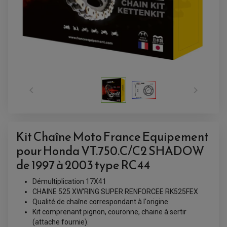


Kit Chaîne Moto France Equipement
ACCESSOIRES QUAD
ACCESSOIRES ANODISES POUR QUAD
pour Honda VT.750.C/C2 SHADOW
BOUCHON DE RÉSERVOIR QUAD
de 1997 à 2003 type RC44
GUIDON QUAD
KIT DÉCO QUAD / SSV
KIT POIGNÉE DE GAZ QUAD
Démultiplication 17X41
POIGNÉE QUAD
PROTÈGE-MAINS
CHAINE 525 XW'RING SUPER RENFORCEE RK525FEX
PONTETS / REHAUSSES DE GUIDON
Qualité de chaîne correspondant à l'origine
REPOSE PIED QUAD
Kit comprenant pignon, couronne, chaine à sertir
(attache fournie).