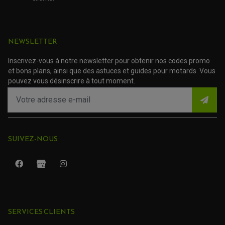
ROULEMENT DE ROUE
ACCESSOIRE SCOOTER YAMAHA
ROULEMENT DE DIRECTION
TRANSMISSION
NEWSLETTER
AMORTISSEUR DE COUPLE
EMBRAYAGE MOTO
KIT CHAÎNE MOTO
Inscrivez-vous à notre newsletter pour obtenir nos codes promo
et bons plans, ainsi que des astuces et guides pour motards. Vous
pouvez vous désinscrire à tout moment.
SUIVEZ-NOUS
SERVICES CLIENTS
ROULEMENT QUAD / SSV
JOINT DE TIGE D'AMORTISSEUR