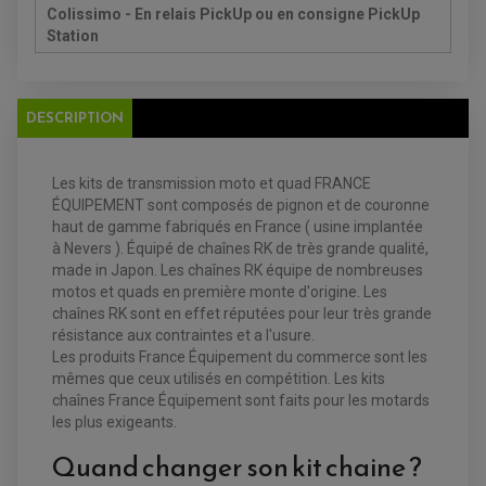
REDRESSEUR / REGULATEUR
DISQUE DE FREIN ARRIERE
Colissimo - En relais PickUp ou en consigne PickUp
STATOR
PLAQUETTE DE FREIN AVANT
Station
PLAQUETTE DE FREIN ARRIERE
MAÎTRE CYLINDRE
ENTRETIEN MOTO
ATELIER, PADDOCK, STAND
ANTIPARASITE NGK
DESCRIPTION
BOUGIE NGK
FILTRE A AIR
FILTRE A HUILE
FILTRE ET ACCESSOIRE ESSENCE
Les kits de transmission moto et quad FRANCE
OUTILLAGE
PRODUIT D'ENTRETIEN
ÉQUIPEMENT sont composés de pignon et de couronne
haut de gamme fabriqués en France ( usine implantée
à Nevers ). Équipé de chaînes RK de très grande qualité,
made in Japon. Les chaînes RK équipe de nombreuses
motos et quads en première monte d'origine. Les
chaînes RK sont en effet réputées pour leur très grande
résistance aux contraintes et a l'usure.
Les produits France Équipement du commerce sont les
mêmes que ceux utilisés en compétition. Les kits
chaînes France Équipement sont faits pour les motards
les plus exigeants.
Quand changer son kit chaine ?
EQUIPEMENT ELECTRIQUE QUAD / SSV