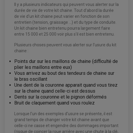
ACCESSOIRES ELECTRIQUE QUAD / SSV
Il y a plusieurs indicateurs qui peuvent vous alerter sur la
BOITIER CDI QUAD ET SSV
durée de vie de votre kit chaine. Tout d'abord la durée
CHARGEUR DE BATTERIE QUAD / SSV
COMPTEUR QUAD / SSV
de vie d'un kit chaine peut varier en fonction de son
CONTACTEUR A CLÉ QUAD
entretien (tension, graissage ...) et du type de conduite.
DÉMARREUR
Un kit chaine bien entretenu pourra largement faire
ECLAIRAGE LED / HALOGÈNE
STATOR ET REDRESSEUR / REGULATEUR
entre 15 000 et 25 000 voir plus s'il est bien entretenu.
VENTILATEUR DE RADIATEUR
Plusieurs choses peuvent vous alerter sur l'usure du kit
chaine :
EQUIPEMENT FREINAGE QUAD / SSV
PNEUMATIQUE
DISQUE DE FREIN QUAD / SSV
Points dur sur les maillons de chaine (difficulté de
KIT DURITE DE FREIN QUAD
MOUSSE
KIT REPARATION MAÎTRE CYLINDRE QUAD / SSV
CHAMBRE À AIR
plier les maillons entre eux)
PLAQUETTES DE FREIN QUAD / SSV
Vous arrivez au bout des tendeurs de chaine sur
le bras oscillant
EQUIPEMENT FREINAGE MOTO CROSS ET
HUILE ET PRODUIT D'ENTRETIEN QUAD
Une dent de la couronne apparait quand vous tirez
FREINAGE
ENDURO
HUILE POUR QUAD
sur la chaine quand celle-ci est dessus
ACCESSOIRE + VISSERIE FREINAGE
ACCESSOIRES FREINAGE
PRODUIT D'ENTRETIEN QUAD
Dents sur la couronne et le pignon déformés
DISQUE DE FREIN
DISQUE DE FREIN AVANT
PLAQUETTE DE FREIN
DISQUE DE FREIN ARRIÈRE
Bruit de claquement quand vous roulez
KIT DURITE DE FREIN
PLAQUETTE DE FREIN
JANTES / ACCESSOIRES QUAD ET SSV
KIT DURITE D'EMBRAYAGE MOTO
KIT RÉPARATION PÉDALE DE FREIN
Lorsque l'un des exemples d'usure se présente, il est
KIT RÉPARATION ÉTRIER DE FREIN
CHAÎNE A NEIGE QUAD-SSV
KIT RÉPARATION MAÎTRE CYLINDRE
KIT RÉPARATION MAÎTRE CYLINDRE
CHAÎNES A NEIGE
KIT RÉPARATION ÉTRIER DE FREIN
grand temps de changer votre kit chaine avant que
PRODUIT ENTRETIEN
MAÎTRE CYLINDRE
CHAMBRE A AIR QUAD ET SSV
celle-ci ne casse et engendre des dommages important
FILTRE A AIR
CLOUS / CRAMPON VISSABLE
(risque de coincer la roue arrière avec une chute à la clé,
FILTRE A HUILE
ÉLARGISSEURES DE VOIES QUAD