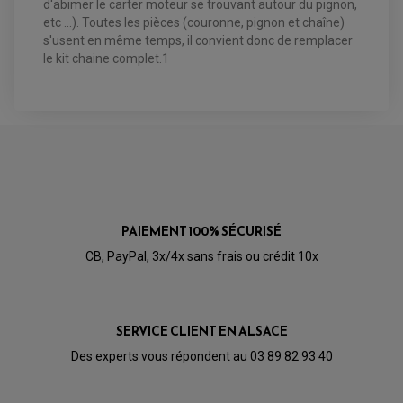
d'abimer le carter moteur se trouvant autour du pignon,
BOUGIE SCOOTER
HUILE ET PRODUIT D'ENTRETIEN
JANTES QUAD ET SSV
ROULEMENT DE ROUE AVANT
PRODUIT D'ENTRETIEN
etc ...). Toutes les pièces (couronne, pignon et chaîne)
HUILE MOTEUR
ROULEMENT DE ROUE ARRIÈRE
FILTRE A AIR K&N
PRODUIT D'ENTRETIEN
ROULEMENT D'AMORTISSEUR
s'usent en même temps, il convient donc de remplacer
ROULEMENT BIELLETTES
le kit chaine complet.1
ROULEMENT COLONNE DE DIRECTION
HUILE ET LUBRIFIANTS SCOOTER
PARTIE CYCLE
ROULEMENT BRAS OSCILLANT
HUILE SCOOTER
ARAIGNÉE / SUPPORT CARÉNAGE
PRODUIT D'ENTRETIEN SCOOTER
BULLE / PARE-BRISE
CÂBLE ACCÉLÉRATEUR
CABLE D'EMBRAYAGE
PARTIE CYCLE
KIT RABAISSEMENT MOTO
BULLE / PARE-BRISE
KIT STREET BIKE
LEVIER DE FREIN
LEVIER DE FREIN
RÉTROVISEUR TYPE ORIGINE
LEVIER D'EMBRAYAGE
OPTIQUE TYPE ORIGINE
PÉDALE DE FREIN
PAIEMENT 100% SÉCURISÉ
PIÈCE MOTEUR
REPOSE PIED TYPE ORIGINE
RETROVISEUR MOTO TYPE ORIGINE
GALET DE VARIATEUR
CB, PayPal, 3x/4x sans frais ou crédit 10x
SÉLECTEUR DE VITESSE
COURROIE
VARIATEUR SCOOTER
POMPE A ESSENCE
SERVICE CLIENT EN ALSACE
Des experts vous répondent au 03 89 82 93 40