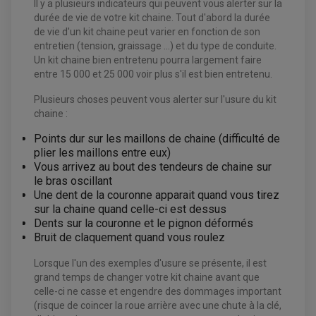
ACCESSOIRES ELECTRIQUE QUAD / SSV
Il y a plusieurs indicateurs qui peuvent vous alerter sur la
BOITIER CDI QUAD ET SSV
durée de vie de votre kit chaine. Tout d'abord la durée
CHARGEUR DE BATTERIE QUAD / SSV
de vie d'un kit chaine peut varier en fonction de son
COMPTEUR QUAD / SSV
CONTACTEUR A CLÉ QUAD
entretien (tension, graissage ...) et du type de conduite.
DÉMARREUR
Un kit chaine bien entretenu pourra largement faire
ECLAIRAGE LED / HALOGÈNE
entre 15 000 et 25 000 voir plus s'il est bien entretenu.
STATOR ET REDRESSEUR / REGULATEUR
VENTILATEUR DE RADIATEUR
Plusieurs choses peuvent vous alerter sur l'usure du kit
chaine :
EQUIPEMENT FREINAGE QUAD / SSV
PNEUMATIQUE
DISQUE DE FREIN QUAD / SSV
Points dur sur les maillons de chaine (difficulté de
KIT DURITE DE FREIN QUAD
MOUSSE
plier les maillons entre eux)
KIT REPARATION MAÎTRE CYLINDRE QUAD / SSV
CHAMBRE À AIR
PLAQUETTES DE FREIN QUAD / SSV
Vous arrivez au bout des tendeurs de chaine sur
le bras oscillant
EQUIPEMENT FREINAGE MOTO CROSS ET
Une dent de la couronne apparait quand vous tirez
HUILE ET PRODUIT D'ENTRETIEN QUAD
FREINAGE
ENDURO
sur la chaine quand celle-ci est dessus
HUILE POUR QUAD
ACCESSOIRE + VISSERIE FREINAGE
ACCESSOIRES FREINAGE
PRODUIT D'ENTRETIEN QUAD
Dents sur la couronne et le pignon déformés
DISQUE DE FREIN
DISQUE DE FREIN AVANT
Bruit de claquement quand vous roulez
PLAQUETTE DE FREIN
DISQUE DE FREIN ARRIÈRE
KIT DURITE DE FREIN
PLAQUETTE DE FREIN
JANTES / ACCESSOIRES QUAD ET SSV
KIT DURITE D'EMBRAYAGE MOTO
KIT RÉPARATION PÉDALE DE FREIN
Lorsque l'un des exemples d'usure se présente, il est
KIT RÉPARATION ÉTRIER DE FREIN
CHAÎNE A NEIGE QUAD-SSV
KIT RÉPARATION MAÎTRE CYLINDRE
grand temps de changer votre kit chaine avant que
KIT RÉPARATION MAÎTRE CYLINDRE
CHAÎNES A NEIGE
KIT RÉPARATION ÉTRIER DE FREIN
PRODUIT ENTRETIEN
MAÎTRE CYLINDRE
CHAMBRE A AIR QUAD ET SSV
celle-ci ne casse et engendre des dommages important
FILTRE A AIR
CLOUS / CRAMPON VISSABLE
(risque de coincer la roue arrière avec une chute à la clé,
FILTRE A HUILE
ÉLARGISSEURES DE VOIES QUAD
ROULEMENT MOTO CROSS ET ENDURO