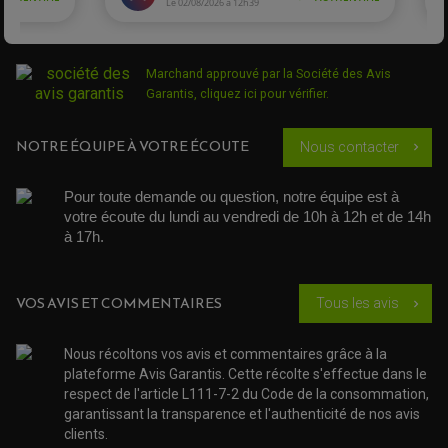
DÉMARREUR MOTO
EQUIPEMENT ADMISSION / CARBURATEUR
LEVIER DE FREIN
DURITE RADIATEUR
KIT AMÉLIORATION EMBRAYAGE
LEVIER D'EMBRAYAGE
JOINT COUVRE CULASSE
KIT RÉPARATION POMPE A EAU
PÉDALE DE FREIN
KIT RÉPARATION DEMARREUR
SÉLECTEUR DE VITESSE
KIT RÉPARATION CARBU.
CÂBLE ACCÉLÉRATEUR
Marchand approuvé par la Société des Avis
KIT RÉPARATION ROBINET
PLASTIQUE QUAD / SSV
CÂBLE D'EMBRAYAGE
Garantis,
cliquez ici pour vérifier
.
MEMBRANE / BOISSEAU
KICK DE DÉMARRAGE
PROTÈGE-MAINS
RADIATEUR MOTO
REPOSE PIEDS
POMPE A ESSENCE
POIGNÉE
PIPE D'ADMISSION
NOTRE ÉQUIPE À VOTRE ÉCOUTE
Nous contacter
GUIDON CROSS ET ENDURO
chevron_right
OUTILLAGE ET ACCESSOIRES ATELIER
DEMI COCOTTE
QUAD
PNEUMATIQUE
ACCESSOIRE ATELIER QUAD
Pour toute demande ou question, notre équipe est à 
SUSPENSION
CHAMBRE A AIR
OUTILLAGE QUAD
votre écoute du lundi au vendredi de 10h à 12h et de 14h 
NOS MARQUES
JOINT SPY
à 17h. 
FOURCHE ET AMORTISSEUR
ACCESSOIRE SCOOTER APRILIA
PROTECTION MOTO
ACCESSOIRE SCOOTER BMW
COUVRE CARTER ET SLIDER
ACCESSOIRE SCOOTER GILERA
PATINS DE PROTECTION TOP BLOCK
VOS AVIS ET COMMENTAIRES
Tous les avis
PATIN DE RECHANGE TOP BLOCK
chevron_right
ACCESSOIRE SCOOTER HONDA
PROTECTION RADIATEUR
ACCESSOIRE SCOOTER KYMCO
PROTECTION FOURCHE ET BRAS OSCILLANT
PROTECTION SILENCIEUX
ACCESSOIRE SCOOTER MBK
Nous récoltons vos avis et commentaires grâce à la
PROTECTION LEVIER
ACCESSOIRE SCOOTER PEUGEOT
plateforme Avis Garantis. Cette récolte s'effectue dans le
TAMPONS ALLOY ULTIMA
respect de l'article L111-7-2 du Code de la consommation,
ACCESSOIRE SCOOTER PIAGGIO
garantissant la transparence et l'authenticité de nos avis
ACCESSOIRE SCOOTER SUZUKI
ROULEMENT MOTO
clients.
ACCESSOIRE SCOOTER VESPA
ROULEMENT DE ROUE