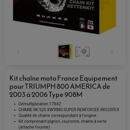


Kit chaîne moto France Equipement
ACCESSOIRES QUAD
ACCESSOIRES ANODISES POUR QUAD
pour TRIUMPH 800 AMERICA de
BOUCHON DE RÉSERVOIR QUAD
GUIDON QUAD
2003 à 2006 Type 908M
KIT DÉCO QUAD / SSV
KIT POIGNÉE DE GAZ QUAD
Démultiplication 17X42
POIGNÉE QUAD
PROTÈGE-MAINS
CHAINE RK 525 XW'RING SUPER RENFORCEE RK525FEX
PONTETS / REHAUSSES DE GUIDON
Qualité de chaîne correspondant à l'origine.
REPOSE PIED QUAD
Kit comprenant pignon, couronne, chaine à sertir
(attache fournie).