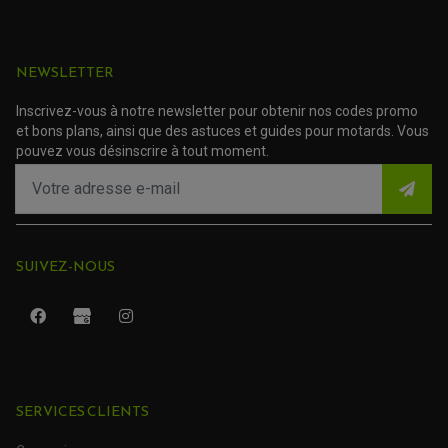
ACCESSOIRE SCOOTER YAMAHA
ROULEMENT DE DIRECTION
TRANSMISSION
NEWSLETTER
AMORTISSEUR DE COUPLE
EMBRAYAGE MOTO
KIT CHAÎNE MOTO
Inscrivez-vous à notre newsletter pour obtenir nos codes promo
et bons plans, ainsi que des astuces et guides pour motards. Vous
pouvez vous désinscrire à tout moment.
SUIVEZ-NOUS
SERVICES CLIENTS
ROULEMENT QUAD / SSV
JOINT DE TIGE D'AMORTISSEUR
KIT ROULEMENT D'AMORTISSEUR