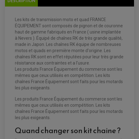
DESCRIPTION
DISQUE DE FREIN ARRIERE
STATOR
PLAQUETTE DE FREIN AVANT
PLAQUETTE DE FREIN ARRIERE
MAÎTRE CYLINDRE
ENTRETIEN MOTO
Les kits de transmission moto et quad FRANCE
ATELIER, PADDOCK, STAND
ÉQUIPEMENT sont composés de pignon et de couronne
ANTIPARASITE NGK
haut de gamme fabriqués en France ( usine implantée
BOUGIE NGK
à Nevers ). Équipé de chaînes RK de très grande qualité,
FILTRE A AIR
FILTRE A HUILE
made in Japon. Les chaînes RK équipe de nombreuses
FILTRE ET ACCESSOIRE ESSENCE
motos et quads en première monte d'origine. Les
OUTILLAGE
chaînes RK sont en effet réputées pour leur très grande
PRODUIT D'ENTRETIEN
résistance aux contraintes et a l'usure.
Les produits France Équipement du commerce sont les
mêmes que ceux utilisés en compétition. Les kits
chaînes France Équipement sont faits pour les motards
les plus exigeants.
Les produits France Équipement du commerce sont les
mêmes que ceux utilisés en compétition. Les kits
chaînes France Équipement sont faits pour les motards
les plus exigeants.
Quand changer son kit chaine ?
EQUIPEMENT ELECTRIQUE QUAD / SSV