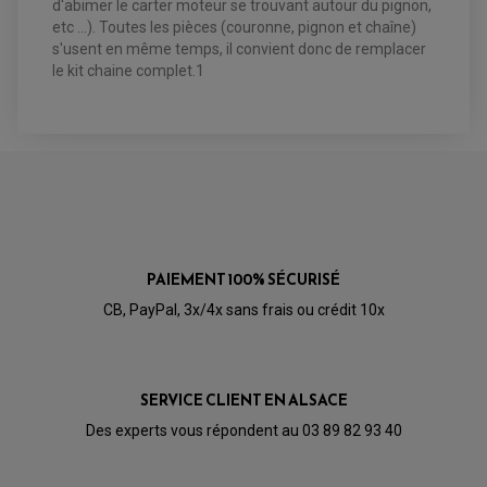
d'abimer le carter moteur se trouvant autour du pignon,
BOUGIE SCOOTER
HUILE ET PRODUIT D'ENTRETIEN
JANTES QUAD ET SSV
ROULEMENT DE ROUE AVANT
PRODUIT D'ENTRETIEN
etc ...). Toutes les pièces (couronne, pignon et chaîne)
HUILE MOTEUR
ROULEMENT DE ROUE ARRIÈRE
FILTRE A AIR K&N
PRODUIT D'ENTRETIEN
ROULEMENT D'AMORTISSEUR
s'usent en même temps, il convient donc de remplacer
ROULEMENT BIELLETTES
le kit chaine complet.1
ROULEMENT COLONNE DE DIRECTION
HUILE ET LUBRIFIANTS SCOOTER
PARTIE CYCLE
ROULEMENT BRAS OSCILLANT
HUILE SCOOTER
ARAIGNÉE / SUPPORT CARÉNAGE
PRODUIT D'ENTRETIEN SCOOTER
BULLE / PARE-BRISE
CÂBLE ACCÉLÉRATEUR
CABLE D'EMBRAYAGE
PARTIE CYCLE
KIT RABAISSEMENT MOTO
BULLE / PARE-BRISE
KIT STREET BIKE
LEVIER DE FREIN
LEVIER DE FREIN
RÉTROVISEUR TYPE ORIGINE
LEVIER D'EMBRAYAGE
OPTIQUE TYPE ORIGINE
PÉDALE DE FREIN
PAIEMENT 100% SÉCURISÉ
PIÈCE MOTEUR
REPOSE PIED TYPE ORIGINE
RETROVISEUR MOTO TYPE ORIGINE
GALET DE VARIATEUR
CB, PayPal, 3x/4x sans frais ou crédit 10x
SÉLECTEUR DE VITESSE
COURROIE
VARIATEUR SCOOTER
POMPE A ESSENCE
SERVICE CLIENT EN ALSACE
Des experts vous répondent au 03 89 82 93 40