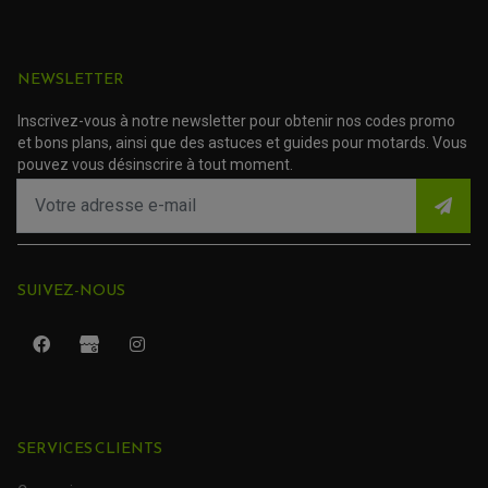
ACCESSOIRE SCOOTER YAMAHA
ROULEMENT DE DIRECTION
TRANSMISSION
NEWSLETTER
AMORTISSEUR DE COUPLE
EMBRAYAGE MOTO
KIT CHAÎNE MOTO
Inscrivez-vous à notre newsletter pour obtenir nos codes promo
et bons plans, ainsi que des astuces et guides pour motards. Vous
pouvez vous désinscrire à tout moment.
SUIVEZ-NOUS
SERVICES CLIENTS
ROULEMENT QUAD / SSV
JOINT DE TIGE D'AMORTISSEUR
KIT ROULEMENT D'AMORTISSEUR