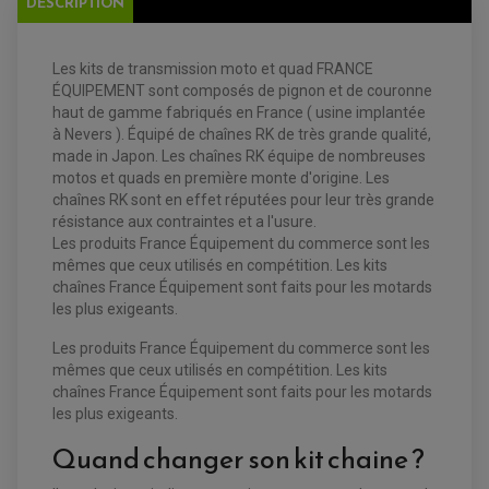
DESCRIPTION
DISQUE DE FREIN ARRIERE
STATOR
PLAQUETTE DE FREIN AVANT
PLAQUETTE DE FREIN ARRIERE
MAÎTRE CYLINDRE
ENTRETIEN MOTO
Les kits de transmission moto et quad FRANCE
ATELIER, PADDOCK, STAND
ÉQUIPEMENT sont composés de pignon et de couronne
ANTIPARASITE NGK
haut de gamme fabriqués en France ( usine implantée
BOUGIE NGK
à Nevers ). Équipé de chaînes RK de très grande qualité,
FILTRE A AIR
FILTRE A HUILE
made in Japon. Les chaînes RK équipe de nombreuses
FILTRE ET ACCESSOIRE ESSENCE
motos et quads en première monte d'origine. Les
OUTILLAGE
chaînes RK sont en effet réputées pour leur très grande
PRODUIT D'ENTRETIEN
résistance aux contraintes et a l'usure.
Les produits France Équipement du commerce sont les
mêmes que ceux utilisés en compétition. Les kits
chaînes France Équipement sont faits pour les motards
les plus exigeants.
Les produits France Équipement du commerce sont les
mêmes que ceux utilisés en compétition. Les kits
chaînes France Équipement sont faits pour les motards
les plus exigeants.
Quand changer son kit chaine ?
EQUIPEMENT ELECTRIQUE QUAD / SSV