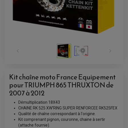


Kit chaîne moto France Equipement
ACCESSOIRES QUAD
ACCESSOIRES ANODISES POUR QUAD
pour TRIUMPH 865 THRUXTON de
BOUCHON DE RÉSERVOIR QUAD
GUIDON QUAD
2007 à 2012
KIT DÉCO QUAD / SSV
KIT POIGNÉE DE GAZ QUAD
Démultiplication 18X43
POIGNÉE QUAD
PROTÈGE-MAINS
CHAINE RK 525 XW'RING SUPER RENFORCEE RK525FEX
PONTETS / REHAUSSES DE GUIDON
Qualité de chaîne correspondant à l'origine.
REPOSE PIED QUAD
Kit comprenant pignon, couronne, chaine à sertir
(attache fournie).