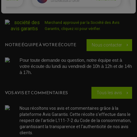
DÉMARREUR MOTO
EQUIPEMENT ADMISSION / CARBURATEUR
LEVIER DE FREIN
DURITE RADIATEUR
KIT AMÉLIORATION EMBRAYAGE
LEVIER D'EMBRAYAGE
JOINT COUVRE CULASSE
KIT RÉPARATION POMPE A EAU
PÉDALE DE FREIN
KIT RÉPARATION DEMARREUR
SÉLECTEUR DE VITESSE
KIT RÉPARATION CARBU.
CÂBLE ACCÉLÉRATEUR
Marchand approuvé par la Société des Avis
KIT RÉPARATION ROBINET
PLASTIQUE QUAD / SSV
CÂBLE D'EMBRAYAGE
Garantis,
cliquez ici pour vérifier
.
MEMBRANE / BOISSEAU
KICK DE DÉMARRAGE
PROTÈGE-MAINS
RADIATEUR MOTO
REPOSE PIEDS
POMPE A ESSENCE
POIGNÉE
PIPE D'ADMISSION
NOTRE ÉQUIPE À VOTRE ÉCOUTE
Nous contacter
GUIDON CROSS ET ENDURO
chevron_right
OUTILLAGE ET ACCESSOIRES ATELIER
DEMI COCOTTE
QUAD
PNEUMATIQUE
ACCESSOIRE ATELIER QUAD
Pour toute demande ou question, notre équipe est à 
SUSPENSION
CHAMBRE A AIR
OUTILLAGE QUAD
votre écoute du lundi au vendredi de 10h à 12h et de 14h 
NOS MARQUES
JOINT SPY
à 17h. 
FOURCHE ET AMORTISSEUR
ACCESSOIRE SCOOTER APRILIA
PROTECTION MOTO
ACCESSOIRE SCOOTER BMW
COUVRE CARTER ET SLIDER
ACCESSOIRE SCOOTER GILERA
PATINS DE PROTECTION TOP BLOCK
VOS AVIS ET COMMENTAIRES
Tous les avis
PATIN DE RECHANGE TOP BLOCK
chevron_right
ACCESSOIRE SCOOTER HONDA
PROTECTION RADIATEUR
ACCESSOIRE SCOOTER KYMCO
PROTECTION FOURCHE ET BRAS OSCILLANT
PROTECTION SILENCIEUX
ACCESSOIRE SCOOTER MBK
Nous récoltons vos avis et commentaires grâce à la
PROTECTION LEVIER
ACCESSOIRE SCOOTER PEUGEOT
plateforme Avis Garantis. Cette récolte s'effectue dans le
TAMPONS ALLOY ULTIMA
respect de l'article L111-7-2 du Code de la consommation,
ACCESSOIRE SCOOTER PIAGGIO
garantissant la transparence et l'authenticité de nos avis
ACCESSOIRE SCOOTER SUZUKI
ROULEMENT MOTO
clients.
ACCESSOIRE SCOOTER VESPA
ROULEMENT DE ROUE