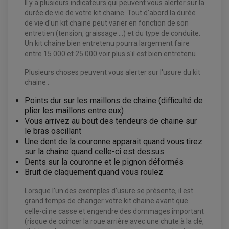
ACCESSOIRES ELECTRIQUE QUAD / SSV
Il y a plusieurs indicateurs qui peuvent vous alerter sur la
BOITIER CDI QUAD ET SSV
durée de vie de votre kit chaine. Tout d'abord la durée
CHARGEUR DE BATTERIE QUAD / SSV
de vie d'un kit chaine peut varier en fonction de son
COMPTEUR QUAD / SSV
CONTACTEUR A CLÉ QUAD
entretien (tension, graissage ...) et du type de conduite.
DÉMARREUR
Un kit chaine bien entretenu pourra largement faire
ECLAIRAGE LED / HALOGÈNE
entre 15 000 et 25 000 voir plus s'il est bien entretenu.
STATOR ET REDRESSEUR / REGULATEUR
VENTILATEUR DE RADIATEUR
Plusieurs choses peuvent vous alerter sur l'usure du kit
chaine :
EQUIPEMENT FREINAGE QUAD / SSV
PNEUMATIQUE
DISQUE DE FREIN QUAD / SSV
Points dur sur les maillons de chaine (difficulté de
KIT DURITE DE FREIN QUAD
MOUSSE
plier les maillons entre eux)
KIT REPARATION MAÎTRE CYLINDRE QUAD / SSV
CHAMBRE À AIR
PLAQUETTES DE FREIN QUAD / SSV
Vous arrivez au bout des tendeurs de chaine sur
le bras oscillant
EQUIPEMENT FREINAGE MOTO CROSS ET
Une dent de la couronne apparait quand vous tirez
HUILE ET PRODUIT D'ENTRETIEN QUAD
FREINAGE
ENDURO
sur la chaine quand celle-ci est dessus
HUILE POUR QUAD
ACCESSOIRE + VISSERIE FREINAGE
ACCESSOIRES FREINAGE
PRODUIT D'ENTRETIEN QUAD
Dents sur la couronne et le pignon déformés
DISQUE DE FREIN
DISQUE DE FREIN AVANT
Bruit de claquement quand vous roulez
PLAQUETTE DE FREIN
DISQUE DE FREIN ARRIÈRE
KIT DURITE DE FREIN
PLAQUETTE DE FREIN
JANTES / ACCESSOIRES QUAD ET SSV
KIT DURITE D'EMBRAYAGE MOTO
KIT RÉPARATION PÉDALE DE FREIN
Lorsque l'un des exemples d'usure se présente, il est
KIT RÉPARATION ÉTRIER DE FREIN
CHAÎNE A NEIGE QUAD-SSV
KIT RÉPARATION MAÎTRE CYLINDRE
grand temps de changer votre kit chaine avant que
KIT RÉPARATION MAÎTRE CYLINDRE
CHAÎNES A NEIGE
KIT RÉPARATION ÉTRIER DE FREIN
PRODUIT ENTRETIEN
MAÎTRE CYLINDRE
CHAMBRE A AIR QUAD ET SSV
celle-ci ne casse et engendre des dommages important
FILTRE A AIR
CLOUS / CRAMPON VISSABLE
(risque de coincer la roue arrière avec une chute à la clé,
FILTRE A HUILE
ÉLARGISSEURES DE VOIES QUAD
ROULEMENT MOTO CROSS ET ENDURO