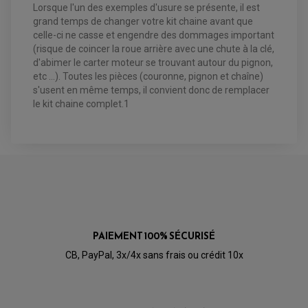
CHAMBRE A AIR QUAD ET SSV
MAÎTRE CYLINDRE
Lorsque l'un des exemples d'usure se présente, il est
FILTRE A AIR
CLOUS / CRAMPON VISSABLE
grand temps de changer votre kit chaine avant que
FILTRE A HUILE
ÉLARGISSEURES DE VOIES QUAD
ROULEMENT MOTO CROSS ET ENDURO
BOUGIE SCOOTER
JANTES QUAD ET SSV
HUILE ET PRODUIT D'ENTRETIEN
celle-ci ne casse et engendre des dommages important
ROULEMENT DE ROUE AVANT
PRODUIT D'ENTRETIEN
(risque de coincer la roue arrière avec une chute à la clé,
HUILE MOTEUR
ROULEMENT DE ROUE ARRIÈRE
FILTRE A AIR K&N
PRODUIT D'ENTRETIEN
ROULEMENT D'AMORTISSEUR
d'abimer le carter moteur se trouvant autour du pignon,
ROULEMENT BIELLETTES
etc ...). Toutes les pièces (couronne, pignon et chaîne)
ROULEMENT COLONNE DE DIRECTION
HUILE ET LUBRIFIANTS SCOOTER
s'usent en même temps, il convient donc de remplacer
PARTIE CYCLE
ROULEMENT BRAS OSCILLANT
HUILE SCOOTER
le kit chaine complet.1
ARAIGNÉE / SUPPORT CARÉNAGE
PRODUIT D'ENTRETIEN SCOOTER
BULLE / PARE-BRISE
CÂBLE ACCÉLÉRATEUR
CABLE D'EMBRAYAGE
PARTIE CYCLE
KIT RABAISSEMENT MOTO
BULLE / PARE-BRISE
KIT STREET BIKE
LEVIER DE FREIN
LEVIER DE FREIN
RÉTROVISEUR TYPE ORIGINE
LEVIER D'EMBRAYAGE
OPTIQUE TYPE ORIGINE
PÉDALE DE FREIN
PIÈCE MOTEUR
REPOSE PIED TYPE ORIGINE
RETROVISEUR MOTO TYPE ORIGINE
GALET DE VARIATEUR
SÉLECTEUR DE VITESSE
COURROIE
PAIEMENT 100% SÉCURISÉ
VARIATEUR SCOOTER
POMPE A ESSENCE
CB, PayPal, 3x/4x sans frais ou crédit 10x