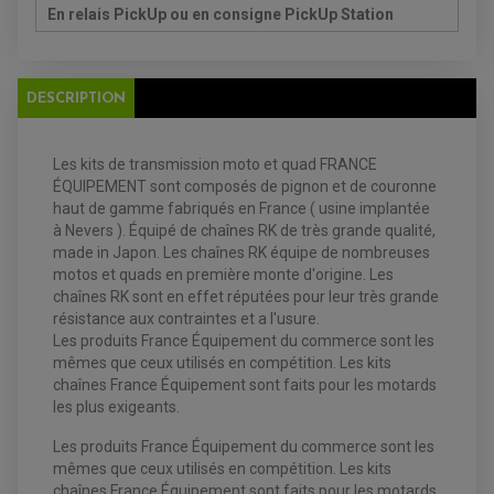
DISQUE DE FREIN AVANT
POMPE A ESSENCE
En relais PickUp ou en consigne PickUp Station
ACCESSOIRE + VISSERIE FREINAGE
REDRESSEUR / REGULATEUR
DISQUE DE FREIN ARRIERE
STATOR
PLAQUETTE DE FREIN AVANT
PLAQUETTE DE FREIN ARRIERE
MAÎTRE CYLINDRE
ENTRETIEN MOTO
DESCRIPTION
ATELIER, PADDOCK, STAND
ANTIPARASITE NGK
BOUGIE NGK
Les kits de transmission moto et quad FRANCE
FILTRE A AIR
FILTRE A HUILE
ÉQUIPEMENT sont composés de pignon et de couronne
FILTRE ET ACCESSOIRE ESSENCE
haut de gamme fabriqués en France ( usine implantée
OUTILLAGE
à Nevers ). Équipé de chaînes RK de très grande qualité,
PRODUIT D'ENTRETIEN
made in Japon. Les chaînes RK équipe de nombreuses
motos et quads en première monte d'origine. Les
chaînes RK sont en effet réputées pour leur très grande
résistance aux contraintes et a l'usure.
Les produits France Équipement du commerce sont les
mêmes que ceux utilisés en compétition. Les kits
chaînes France Équipement sont faits pour les motards
les plus exigeants.
Les produits France Équipement du commerce sont les
mêmes que ceux utilisés en compétition. Les kits
chaînes France Équipement sont faits pour les motards