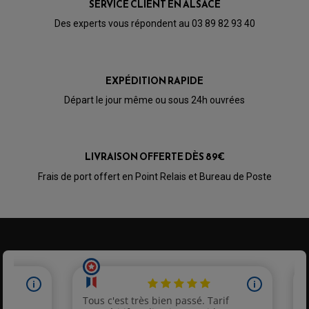
SERVICE CLIENT EN ALSACE
Des experts vous répondent au 03 89 82 93 40
EXPÉDITION RAPIDE
Départ le jour même ou sous 24h ouvrées
LIVRAISON OFFERTE DÈS 89€
Frais de port offert en Point Relais et Bureau de Poste
PARTIE CYCLE QUAD
AMORTISSEURS QUAD / SSV
BIELLETTES DE DIRECTION
CÂBLE ACCÉLÉRATEUR / EMBRAYAGE / STARTER
COLONNE DE DIRECTION QUAD
KIT RECONDITIONNEMENT TRIANGLE
LEVIER DE FREIN ET D'EMBRAYAGE
ROTULE DE DIRECTION
ÉCHAPPEMENT CROSS ENDURO
ROTULE DE TRIANGLE
SÉLECTEUR DE VITESSE
ACCESSOIRES ÉCHAPPEMENT
ÉCHAPPEMENT & SILENCIEUX AKRAPOVIC
ÉCHAPPEMENT & SILENCIEUX FMF