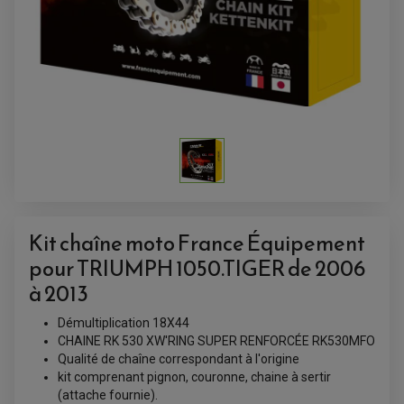
Kit chaîne moto France Équipement
pour TRIUMPH 1050.TIGER de 2006
ACCESSOIRES QUAD
ACCESSOIRES ANODISES POUR QUAD
à 2013
BOUCHON DE RÉSERVOIR QUAD
GUIDON QUAD
KIT DÉCO QUAD / SSV
Démultiplication 18X44
KIT POIGNÉE DE GAZ QUAD
CHAINE RK 530 XW'RING SUPER RENFORCÉE RK530MFO
POIGNÉE QUAD
Qualité de chaîne correspondant à l'origine
PROTÈGE-MAINS
PONTETS / REHAUSSES DE GUIDON
kit comprenant pignon, couronne, chaine à sertir
REPOSE PIED QUAD
(attache fournie).