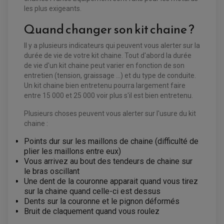
les plus exigeants.
EQUIPEMENT ELECTRIQUE QUAD / SSV
ACCESSOIRES ELECTRIQUE QUAD / SSV
Quand changer son kit chaine ?
BOITIER CDI QUAD ET SSV
CHARGEUR DE BATTERIE QUAD / SSV
COMPTEUR QUAD / SSV
Il y a plusieurs indicateurs qui peuvent vous alerter sur la
CONTACTEUR A CLÉ QUAD
durée de vie de votre kit chaine. Tout d'abord la durée
DÉMARREUR
de vie d'un kit chaine peut varier en fonction de son
ECLAIRAGE LED / HALOGÈNE
STATOR ET REDRESSEUR / REGULATEUR
entretien (tension, graissage ...) et du type de conduite.
VENTILATEUR DE RADIATEUR
Un kit chaine bien entretenu pourra largement faire
entre 15 000 et 25 000 voir plus s'il est bien entretenu.
EQUIPEMENT FREINAGE QUAD / SSV
PNEUMATIQUE
Plusieurs choses peuvent vous alerter sur l'usure du kit
DISQUE DE FREIN QUAD / SSV
KIT DURITE DE FREIN QUAD
chaine :
MOUSSE
KIT REPARATION MAÎTRE CYLINDRE QUAD / SSV
CHAMBRE À AIR
PLAQUETTES DE FREIN QUAD / SSV
Points dur sur les maillons de chaine (difficulté de
plier les maillons entre eux)
EQUIPEMENT FREINAGE MOTO CROSS ET
Vous arrivez au bout des tendeurs de chaine sur
HUILE ET PRODUIT D'ENTRETIEN QUAD
FREINAGE
ENDURO
le bras oscillant
HUILE POUR QUAD
ACCESSOIRE + VISSERIE FREINAGE
ACCESSOIRES FREINAGE
PRODUIT D'ENTRETIEN QUAD
Une dent de la couronne apparait quand vous tirez
DISQUE DE FREIN
DISQUE DE FREIN AVANT
PLAQUETTE DE FREIN
DISQUE DE FREIN ARRIÈRE
sur la chaine quand celle-ci est dessus
KIT DURITE DE FREIN
PLAQUETTE DE FREIN
Dents sur la couronne et le pignon déformés
JANTES / ACCESSOIRES QUAD ET SSV
KIT DURITE D'EMBRAYAGE MOTO
KIT RÉPARATION PÉDALE DE FREIN
Bruit de claquement quand vous roulez
CHAÎNE A NEIGE QUAD-SSV
KIT RÉPARATION ÉTRIER DE FREIN
KIT RÉPARATION MAÎTRE CYLINDRE
CHAÎNES A NEIGE
KIT RÉPARATION MAÎTRE CYLINDRE
KIT RÉPARATION ÉTRIER DE FREIN
PRODUIT ENTRETIEN