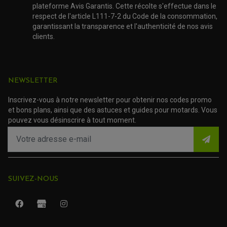
ACCESSOIRE SCOOTER PIAGGIO
plateforme Avis Garantis. Cette récolte s'effectue dans le
ACCESSOIRE SCOOTER SUZUKI
respect de l'article L111-7-2 du Code de la consommation,
ROULEMENT MOTO
ACCESSOIRE SCOOTER VESPA
garantissant la transparence et l'authenticité de nos avis
ROULEMENT DE ROUE
ACCESSOIRE SCOOTER YAMAHA
clients.
ROULEMENT DE DIRECTION
TRANSMISSION
AMORTISSEUR DE COUPLE
EMBRAYAGE MOTO
NEWSLETTER
KIT CHAÎNE MOTO
Inscrivez-vous à notre newsletter pour obtenir nos codes promo
et bons plans, ainsi que des astuces et guides pour motards. Vous
pouvez vous désinscrire à tout moment.
SUIVEZ-NOUS