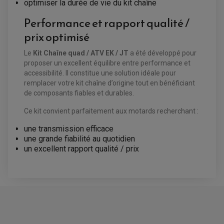
ARAIGNÉE / SUPPORT CARÉNAGE
optimiser la durée de vie du kit chaîne
PRODUIT D'ENTRETIEN SCOOTER
BULLE / PARE-BRISE
CÂBLE ACCÉLÉRATEUR
Performance et rapport qualité /
CABLE D'EMBRAYAGE
PARTIE CYCLE
KIT RABAISSEMENT MOTO
prix optimisé
BULLE / PARE-BRISE
KIT STREET BIKE
LEVIER DE FREIN
LEVIER DE FREIN
RÉTROVISEUR TYPE ORIGINE
Le
Kit Chaîne quad / ATV EK / JT
a été développé pour
LEVIER D'EMBRAYAGE
OPTIQUE TYPE ORIGINE
proposer un excellent équilibre entre performance et
PÉDALE DE FREIN
accessibilité. Il constitue une solution idéale pour
PIÈCE MOTEUR
REPOSE PIED TYPE ORIGINE
remplacer votre kit chaîne d’origine tout en bénéficiant
RETROVISEUR MOTO TYPE ORIGINE
GALET DE VARIATEUR
SÉLECTEUR DE VITESSE
de composants fiables et durables.
COURROIE
VARIATEUR SCOOTER
POMPE A ESSENCE
Ce kit convient parfaitement aux motards recherchant :
une transmission efficace
une grande fiabilité au quotidien
un excellent rapport qualité / prix