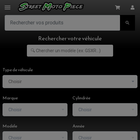

Rechercher votre véhicule
Type de véhicule
Choisir
Marque
Cylindrée
Choisir
Choisir
ACCESSOIRES MOTO
Modèle
Année
COMMANDE RECULE
CLIGNOTANT ADAPTABLE, UNIVERSEL
NOS MARQUES
EMBOUT DE GUIDON
Choisir
Choisir