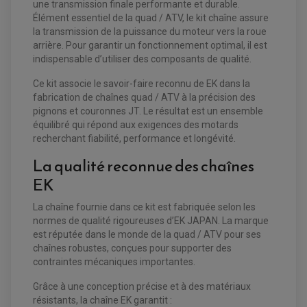
une transmission finale performante et durable.
Élément essentiel de la quad / ATV, le kit chaîne assure
la transmission de la puissance du moteur vers la roue
arrière. Pour garantir un fonctionnement optimal, il est
indispensable d’utiliser des composants de qualité.
Ce kit associe le savoir-faire reconnu de EK dans la
fabrication de chaînes quad / ATV à la précision des
pignons et couronnes JT. Le résultat est un ensemble
équilibré qui répond aux exigences des motards
recherchant fiabilité, performance et longévité.
La qualité reconnue des chaînes
EK
La chaîne fournie dans ce kit est fabriquée selon les
EQUIPEMENT ELECTRIQUE QUAD / SSV
normes de qualité rigoureuses d’EK JAPAN. La marque
est réputée dans le monde de la quad / ATV pour ses
ACCESSOIRES ELECTRIQUE QUAD / SSV
BOITIER CDI QUAD ET SSV
chaînes robustes, conçues pour supporter des
CHARGEUR DE BATTERIE QUAD / SSV
contraintes mécaniques importantes.
COMPTEUR QUAD / SSV
CONTACTEUR A CLÉ QUAD
DÉMARREUR
Grâce à une conception précise et à des matériaux
ECLAIRAGE LED / HALOGÈNE
résistants, la chaîne EK garantit :
STATOR ET REDRESSEUR / REGULATEUR