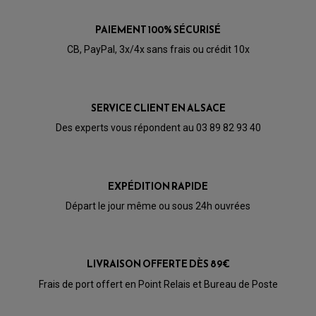
PAIEMENT 100% SÉCURISÉ
CB, PayPal, 3x/4x sans frais ou crédit 10x
SERVICE CLIENT EN ALSACE
Des experts vous répondent au 03 89 82 93 40
PARTIE CYCLE QUAD
AMORTISSEURS QUAD / SSV
EXPÉDITION RAPIDE
BIELLETTES DE DIRECTION
CÂBLE ACCÉLÉRATEUR / EMBRAYAGE / STARTER
Départ le jour même ou sous 24h ouvrées
COLONNE DE DIRECTION QUAD
KIT RECONDITIONNEMENT TRIANGLE
LEVIER DE FREIN ET D'EMBRAYAGE
ROTULE DE DIRECTION
ÉCHAPPEMENT CROSS ENDURO
ROTULE DE TRIANGLE
LIVRAISON OFFERTE DÈS 89€
SÉLECTEUR DE VITESSE
ACCESSOIRES ÉCHAPPEMENT
ÉCHAPPEMENT & SILENCIEUX AKRAPOVIC
Frais de port offert en Point Relais et Bureau de Poste
ÉCHAPPEMENT & SILENCIEUX FMF
PIÈCE MOTEUR
PIÈCES MOTEUR QUAD
ÉCHAPPEMENT & SILENCIEUX PRO CIRCUIT
BOUCHON D'HUILE
ARBRE A CAMES QAUD