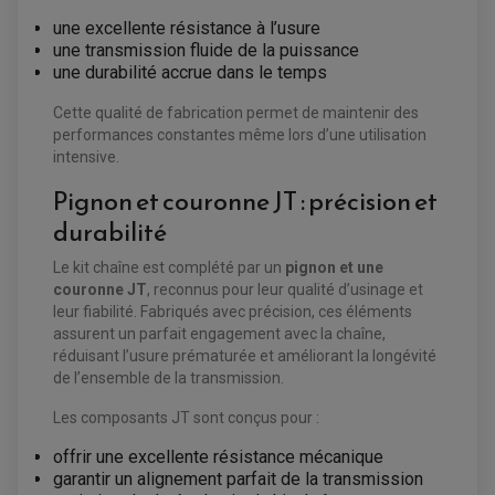
VENTILATEUR DE RADIATEUR
une excellente résistance à l’usure
une transmission fluide de la puissance
EQUIPEMENT FREINAGE QUAD / SSV
une durabilité accrue dans le temps
PNEUMATIQUE
DISQUE DE FREIN QUAD / SSV
KIT DURITE DE FREIN QUAD
MOUSSE
Cette qualité de fabrication permet de maintenir des
KIT REPARATION MAÎTRE CYLINDRE QUAD / SSV
CHAMBRE À AIR
performances constantes même lors d’une utilisation
PLAQUETTES DE FREIN QUAD / SSV
intensive.
EQUIPEMENT FREINAGE MOTO CROSS ET
HUILE ET PRODUIT D'ENTRETIEN QUAD
Pignon et couronne JT : précision et
FREINAGE
ENDURO
HUILE POUR QUAD
ACCESSOIRE + VISSERIE FREINAGE
ACCESSOIRES FREINAGE
durabilité
PRODUIT D'ENTRETIEN QUAD
DISQUE DE FREIN
DISQUE DE FREIN AVANT
PLAQUETTE DE FREIN
DISQUE DE FREIN ARRIÈRE
Le kit chaîne est complété par un
pignon et une
KIT DURITE DE FREIN
PLAQUETTE DE FREIN
JANTES / ACCESSOIRES QUAD ET SSV
KIT DURITE D'EMBRAYAGE MOTO
KIT RÉPARATION PÉDALE DE FREIN
couronne JT
, reconnus pour leur qualité d’usinage et
CHAÎNE A NEIGE QUAD-SSV
KIT RÉPARATION ÉTRIER DE FREIN
KIT RÉPARATION MAÎTRE CYLINDRE
leur fiabilité. Fabriqués avec précision, ces éléments
CHAÎNES A NEIGE
KIT RÉPARATION MAÎTRE CYLINDRE
KIT RÉPARATION ÉTRIER DE FREIN
PRODUIT ENTRETIEN
assurent un parfait engagement avec la chaîne,
CHAMBRE A AIR QUAD ET SSV
MAÎTRE CYLINDRE
FILTRE A AIR
CLOUS / CRAMPON VISSABLE
réduisant l’usure prématurée et améliorant la longévité
FILTRE A HUILE
ÉLARGISSEURES DE VOIES QUAD
ROULEMENT MOTO CROSS ET ENDURO
de l’ensemble de la transmission.
BOUGIE SCOOTER
JANTES QUAD ET SSV
HUILE ET PRODUIT D'ENTRETIEN
ROULEMENT DE ROUE AVANT
PRODUIT D'ENTRETIEN
HUILE MOTEUR
ROULEMENT DE ROUE ARRIÈRE
FILTRE A AIR K&N
Les composants JT sont conçus pour :
PRODUIT D'ENTRETIEN
ROULEMENT D'AMORTISSEUR
ROULEMENT BIELLETTES
offrir une excellente résistance mécanique
ROULEMENT COLONNE DE DIRECTION
HUILE ET LUBRIFIANTS SCOOTER
PARTIE CYCLE
ROULEMENT BRAS OSCILLANT
garantir un alignement parfait de la transmission
HUILE SCOOTER