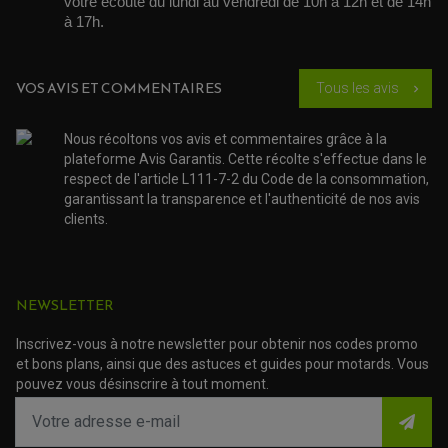
votre écoute du lundi au vendredi de 10h à 12h et de 14h 
ROULEMENT MOTO
ACCESSOIRE SCOOTER VESPA
à 17h. 
ROULEMENT DE ROUE
ACCESSOIRE SCOOTER YAMAHA
ROULEMENT DE DIRECTION
VOS AVIS ET COMMENTAIRES
TRANSMISSION
Tous les avis
chevron_right
AMORTISSEUR DE COUPLE
EMBRAYAGE MOTO
KIT CHAÎNE MOTO
Nous récoltons vos avis et commentaires grâce à la
plateforme Avis Garantis. Cette récolte s'effectue dans le
respect de l'article L111-7-2 du Code de la consommation,
garantissant la transparence et l'authenticité de nos avis
clients.
NEWSLETTER
Inscrivez-vous à notre newsletter pour obtenir nos codes promo
et bons plans, ainsi que des astuces et guides pour motards. Vous
pouvez vous désinscrire à tout moment.