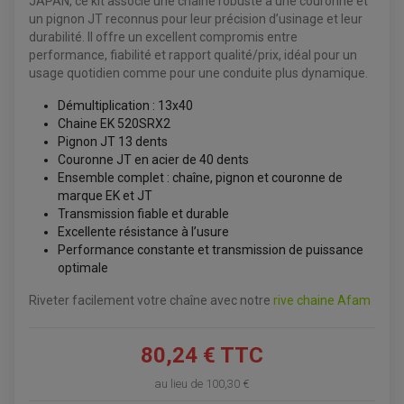
JAPAN, ce kit associe une chaîne robuste à une couronne et
ACCESSOIRES QUAD
un pignon JT reconnus pour leur précision d’usinage et leur
ACCESSOIRES ANODISES POUR QUAD
durabilité. Il offre un excellent compromis entre
BOUCHON DE RÉSERVOIR QUAD
performance, fiabilité et rapport qualité/prix, idéal pour un
GUIDON QUAD
usage quotidien comme pour une conduite plus dynamique.
KIT DÉCO QUAD / SSV
KIT POIGNÉE DE GAZ QUAD
POIGNÉE QUAD
Démultiplication : 13x40
PROTÈGE-MAINS
Chaine EK 520SRX2
PONTETS / REHAUSSES DE GUIDON
Pignon JT 13 dents
REPOSE PIED QUAD
Couronne JT en acier de 40 dents
Ensemble complet : chaîne, pignon et couronne de
BAGAGERIE / TREUIL / ATTELAGE
marque EK et JT
ÉQUIPEMENT ÉLECTRIQUE
COFFRE / TOP CASE QUAD
Transmission fiable et durable
ACCESSOIRES ÉLECTRIQUE ENDURO
TREUIL ET ATTELAGE QUAD-SSV
PLAQUE PHARE
Excellente résistance à l’usure
BAGAGERIE
COMPTEUR D'HEURE
Performance constante et transmission de puissance
BAGAGERIE SOUPLE
DÉMARREUR
ÉCHAPPEMENT QUAD
ACCESSOIRE GPS, SMARTPHONE
optimale
CONDENSATEUR
ÉCHAPPEMENT QUAD
SELLE CONFORT
BOBINE D'ALLUMAGE
SUPPORT TOP CASE
COUPE-CONTACT
Riveter facilement votre chaîne avec notre
rive chaine Afam
SUPPORT VALISE LATERAL
ENTRETIEN QUAD / SSV
TOP CASE ET VALISES
BATTERIE
TRANSMISSION
80,24 € TTC
BOUGIE QUAD
KIT CHAÎNE
ÉCHAPPEMENT MOTO
ÉCHAPEMENT SCOOTER
FILTRE A AIR BMC QUAD
GUIDE CHAÎNE
FILTRE A AIR QUAD
SILENCIEUX / ÉCHAPPEMENT MOTO
ÉCHAPPEMENT SCOOTER
au lieu de
100,30 €
PATIN DE BRAS OSCILLANT
FILTRE A HUILE QUAD
ACCESSOIRE ÉCHAPPEMENT
ROULETTE DE CHAÎNE