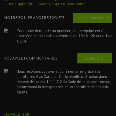
ACCESSOIRE SCOOTER KYMCO
PROTECTION FOURCHE ET BRAS OSCILLANT
Garantis,
cliquez ici pour vérifier
.
PROTECTION SILENCIEUX
ACCESSOIRE SCOOTER MBK
PROTECTION LEVIER
ACCESSOIRE SCOOTER PEUGEOT
TAMPONS ALLOY ULTIMA
NOTRE ÉQUIPE À VOTRE ÉCOUTE
Nous contacter
chevron_right
ACCESSOIRE SCOOTER PIAGGIO
ACCESSOIRE SCOOTER SUZUKI
ROULEMENT MOTO
ACCESSOIRE SCOOTER VESPA
Pour toute demande ou question, notre équipe est à 
ROULEMENT DE ROUE
ACCESSOIRE SCOOTER YAMAHA
ROULEMENT DE DIRECTION
votre écoute du lundi au vendredi de 10h à 12h et de 14h 
à 17h. 
TRANSMISSION
AMORTISSEUR DE COUPLE
EMBRAYAGE MOTO
VOS AVIS ET COMMENTAIRES
Tous les avis
chevron_right
KIT CHAÎNE MOTO
Nous récoltons vos avis et commentaires grâce à la
plateforme Avis Garantis. Cette récolte s'effectue dans le
respect de l'article L111-7-2 du Code de la consommation,
garantissant la transparence et l'authenticité de nos avis
clients.
NEWSLETTER