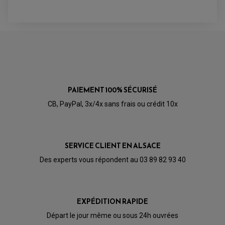
PAIEMENT 100% SÉCURISÉ
CB, PayPal, 3x/4x sans frais ou crédit 10x
SERVICE CLIENT EN ALSACE
Des experts vous répondent au 03 89 82 93 40
PARTIE CYCLE QUAD
AMORTISSEURS QUAD / SSV
BIELLETTES DE DIRECTION
CÂBLE ACCÉLÉRATEUR / EMBRAYAGE / STARTER
EXPÉDITION RAPIDE
COLONNE DE DIRECTION QUAD
KIT RECONDITIONNEMENT TRIANGLE
LEVIER DE FREIN ET D'EMBRAYAGE
Départ le jour même ou sous 24h ouvrées
ROTULE DE DIRECTION