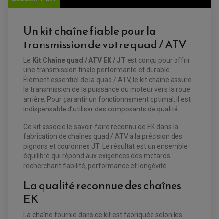
Un kit chaîne fiable pour la
transmission de votre quad / ATV
Le
Kit Chaîne quad / ATV EK / JT
est conçu pour offrir
une transmission finale performante et durable.
Élément essentiel de la quad / ATV, le kit chaîne assure
la transmission de la puissance du moteur vers la roue
arrière. Pour garantir un fonctionnement optimal, il est
indispensable d’utiliser des composants de qualité.
Ce kit associe le savoir-faire reconnu de EK dans la
fabrication de chaînes quad / ATV à la précision des
pignons et couronnes JT. Le résultat est un ensemble
équilibré qui répond aux exigences des motards
recherchant fiabilité, performance et longévité.
La qualité reconnue des chaînes
EQUIPEMENT ELECTRIQUE QUAD / SSV
EK
ACCESSOIRES ELECTRIQUE QUAD / SSV
BOITIER CDI QUAD ET SSV
La chaîne fournie dans ce kit est fabriquée selon les
CHARGEUR DE BATTERIE QUAD / SSV