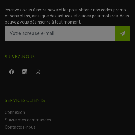
Inscrivez-vous à notre newsletter pour obtenir nos codes promo
et bons plans, ainsi que des astuces et guides pour motards. Vous
pouvez vous désinscrire à tout moment.
SUIVEZ-NOUS
ROULEMENT QUAD / SSV
JOINT DE TIGE D'AMORTISSEUR
KIT ROULEMENT D'AMORTISSEUR
KIT ROULEMENT DE BRAS OSCILLANT
KIT ROULEMENT DE BIELLETTES D'AMORTISSEUR
PLASTIQUES MOTO CROSS ET ENDURO
SERVICES CLIENTS
KIT RÉPARATION ENTRETOISE D'AMORTISSEUR
PLASTIQUES GASGAS
KIT ROULEMENT & JOINT DE DIFFÉRENTIEL
PLASTIQUES HONDA
ROULEMENT DE COLONNE DE DIRECTION
Connexion
PLASTIQUES HUSQVARNA
ROULEMENTS DE ROUES
PLASTIQUES KAWASAKI
Suivre mes commandes
PLASTIQUES KTM
PLASTIQUES SUZUKI
PROTECTION QUAD / SSV
Contactez-nous
PLASTIQUES YAMAHA
BUMPERS, NERF-BARS ET GRAB BAR QUAD