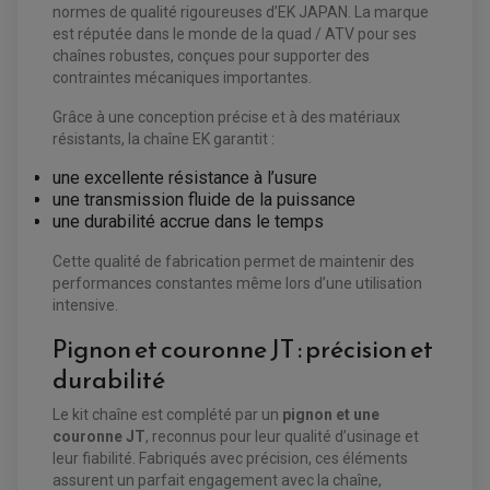
COMPTEUR QUAD / SSV
normes de qualité rigoureuses d’EK JAPAN. La marque
CONTACTEUR A CLÉ QUAD
est réputée dans le monde de la quad / ATV pour ses
DÉMARREUR
chaînes robustes, conçues pour supporter des
ECLAIRAGE LED / HALOGÈNE
STATOR ET REDRESSEUR / REGULATEUR
contraintes mécaniques importantes.
VENTILATEUR DE RADIATEUR
Grâce à une conception précise et à des matériaux
résistants, la chaîne EK garantit :
EQUIPEMENT FREINAGE QUAD / SSV
PNEUMATIQUE
DISQUE DE FREIN QUAD / SSV
une excellente résistance à l’usure
KIT DURITE DE FREIN QUAD
MOUSSE
KIT REPARATION MAÎTRE CYLINDRE QUAD / SSV
une transmission fluide de la puissance
CHAMBRE À AIR
PLAQUETTES DE FREIN QUAD / SSV
une durabilité accrue dans le temps
EQUIPEMENT FREINAGE MOTO CROSS ET
Cette qualité de fabrication permet de maintenir des
HUILE ET PRODUIT D'ENTRETIEN QUAD
FREINAGE
ENDURO
performances constantes même lors d’une utilisation
HUILE POUR QUAD
ACCESSOIRE + VISSERIE FREINAGE
ACCESSOIRES FREINAGE
PRODUIT D'ENTRETIEN QUAD
intensive.
DISQUE DE FREIN
DISQUE DE FREIN AVANT
PLAQUETTE DE FREIN
DISQUE DE FREIN ARRIÈRE
Pignon et couronne JT : précision et
KIT DURITE DE FREIN
PLAQUETTE DE FREIN
JANTES / ACCESSOIRES QUAD ET SSV
KIT DURITE D'EMBRAYAGE MOTO
KIT RÉPARATION PÉDALE DE FREIN
durabilité
KIT RÉPARATION ÉTRIER DE FREIN
CHAÎNE A NEIGE QUAD-SSV
KIT RÉPARATION MAÎTRE CYLINDRE
KIT RÉPARATION MAÎTRE CYLINDRE
CHAÎNES A NEIGE
KIT RÉPARATION ÉTRIER DE FREIN
PRODUIT ENTRETIEN
MAÎTRE CYLINDRE
CHAMBRE A AIR QUAD ET SSV
Le kit chaîne est complété par un
pignon et une
FILTRE A AIR
CLOUS / CRAMPON VISSABLE
couronne JT
, reconnus pour leur qualité d’usinage et
FILTRE A HUILE
ÉLARGISSEURES DE VOIES QUAD
ROULEMENT MOTO CROSS ET ENDURO
BOUGIE SCOOTER
HUILE ET PRODUIT D'ENTRETIEN
JANTES QUAD ET SSV
leur fiabilité. Fabriqués avec précision, ces éléments
ROULEMENT DE ROUE AVANT
PRODUIT D'ENTRETIEN
HUILE MOTEUR
assurent un parfait engagement avec la chaîne,
ROULEMENT DE ROUE ARRIÈRE
FILTRE A AIR K&N