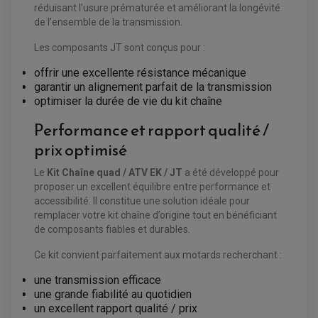
PRODUIT D'ENTRETIEN
ROULEMENT D'AMORTISSEUR
réduisant l’usure prématurée et améliorant la longévité
ROULEMENT BIELLETTES
de l’ensemble de la transmission.
ROULEMENT COLONNE DE DIRECTION
HUILE ET LUBRIFIANTS SCOOTER
PARTIE CYCLE
ROULEMENT BRAS OSCILLANT
HUILE SCOOTER
Les composants JT sont conçus pour :
ARAIGNÉE / SUPPORT CARÉNAGE
PRODUIT D'ENTRETIEN SCOOTER
BULLE / PARE-BRISE
CÂBLE ACCÉLÉRATEUR
offrir une excellente résistance mécanique
CABLE D'EMBRAYAGE
garantir un alignement parfait de la transmission
PARTIE CYCLE
KIT RABAISSEMENT MOTO
optimiser la durée de vie du kit chaîne
BULLE / PARE-BRISE
KIT STREET BIKE
LEVIER DE FREIN
LEVIER DE FREIN
Performance et rapport qualité /
RÉTROVISEUR TYPE ORIGINE
LEVIER D'EMBRAYAGE
OPTIQUE TYPE ORIGINE
prix optimisé
PÉDALE DE FREIN
PIÈCE MOTEUR
REPOSE PIED TYPE ORIGINE
RETROVISEUR MOTO TYPE ORIGINE
GALET DE VARIATEUR
Le
Kit Chaîne quad / ATV EK / JT
a été développé pour
SÉLECTEUR DE VITESSE
COURROIE
proposer un excellent équilibre entre performance et
VARIATEUR SCOOTER
accessibilité. Il constitue une solution idéale pour
POMPE A ESSENCE
remplacer votre kit chaîne d’origine tout en bénéficiant
de composants fiables et durables.
Ce kit convient parfaitement aux motards recherchant :
une transmission efficace
une grande fiabilité au quotidien
un excellent rapport qualité / prix