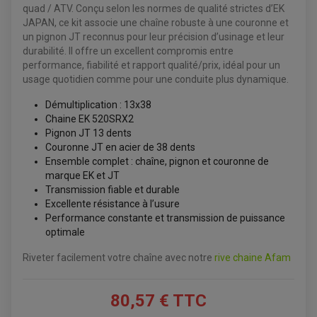
quad / ATV. Conçu selon les normes de qualité strictes d’EK
JAPAN, ce kit associe une chaîne robuste à une couronne et
un pignon JT reconnus pour leur précision d’usinage et leur
ACCESSOIRES QUAD
durabilité. Il offre un excellent compromis entre
ACCESSOIRES ANODISES POUR QUAD
performance, fiabilité et rapport qualité/prix, idéal pour un
BOUCHON DE RÉSERVOIR QUAD
GUIDON QUAD
usage quotidien comme pour une conduite plus dynamique.
KIT DÉCO QUAD / SSV
KIT POIGNÉE DE GAZ QUAD
Démultiplication : 13x38
POIGNÉE QUAD
Chaine EK 520SRX2
PROTÈGE-MAINS
PONTETS / REHAUSSES DE GUIDON
Pignon JT 13 dents
REPOSE PIED QUAD
Couronne JT en acier de 38 dents
Ensemble complet : chaîne, pignon et couronne de
BAGAGERIE / TREUIL / ATTELAGE
marque EK et JT
ÉQUIPEMENT ÉLECTRIQUE
COFFRE / TOP CASE QUAD
Transmission fiable et durable
ACCESSOIRES ÉLECTRIQUE ENDURO
TREUIL ET ATTELAGE QUAD-SSV
Excellente résistance à l’usure
PLAQUE PHARE
BAGAGERIE
Performance constante et transmission de puissance
COMPTEUR D'HEURE
BAGAGERIE SOUPLE
DÉMARREUR
ÉCHAPPEMENT QUAD
optimale
ACCESSOIRE GPS, SMARTPHONE
CONDENSATEUR
ÉCHAPPEMENT QUAD
SELLE CONFORT
BOBINE D'ALLUMAGE
Riveter facilement votre chaîne avec notre
rive chaine Afam
SUPPORT TOP CASE
COUPE-CONTACT
SUPPORT VALISE LATERAL
ENTRETIEN QUAD / SSV
TOP CASE ET VALISES
BATTERIE
TRANSMISSION
80,57 € TTC
BOUGIE QUAD
KIT CHAÎNE
ÉCHAPPEMENT MOTO
ÉCHAPEMENT SCOOTER
FILTRE A AIR BMC QUAD