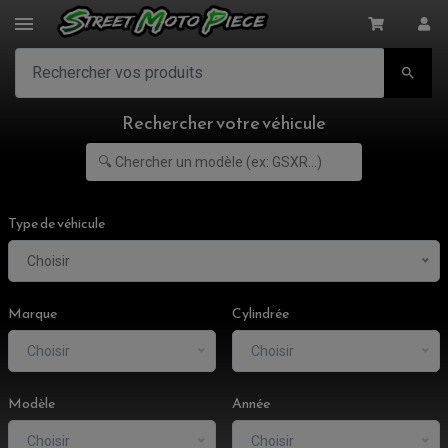

Rechercher votre véhicule
Type de véhicule
Choisir
Marque
Cylindrée
Choisir
Choisir
ACCESSOIRES MOTO
Modèle
Année
COMMANDE RECULE
CLIGNOTANT ADAPTABLE, UNIVERSEL
Choisir
Choisir
EMBOUT DE GUIDON