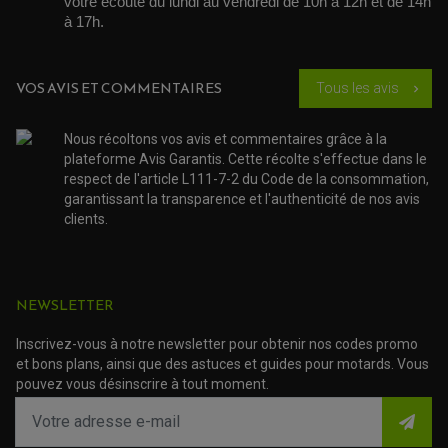
votre écoute du lundi au vendredi de 10h à 12h et de 14h 
ROULEMENT MOTO
ACCESSOIRE SCOOTER VESPA
à 17h. 
ROULEMENT DE ROUE
ACCESSOIRE SCOOTER YAMAHA
ROULEMENT DE DIRECTION
VOS AVIS ET COMMENTAIRES
TRANSMISSION
Tous les avis
chevron_right
AMORTISSEUR DE COUPLE
EMBRAYAGE MOTO
KIT CHAÎNE MOTO
Nous récoltons vos avis et commentaires grâce à la
plateforme Avis Garantis. Cette récolte s'effectue dans le
respect de l'article L111-7-2 du Code de la consommation,
garantissant la transparence et l'authenticité de nos avis
clients.
NEWSLETTER
Inscrivez-vous à notre newsletter pour obtenir nos codes promo
et bons plans, ainsi que des astuces et guides pour motards. Vous
pouvez vous désinscrire à tout moment.