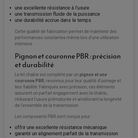
VENTILATEUR DE RADIATEUR
une excellente résistance à l’usure
une transmission fluide de la puissance
EQUIPEMENT FREINAGE QUAD / SSV
une durabilité accrue dans le temps
PNEUMATIQUE
DISQUE DE FREIN QUAD / SSV
KIT DURITE DE FREIN QUAD
MOUSSE
Cette qualité de fabrication permet de maintenir des
KIT REPARATION MAÎTRE CYLINDRE QUAD / SSV
CHAMBRE À AIR
performances constantes même lors d’une utilisation
PLAQUETTES DE FREIN QUAD / SSV
intensive.
EQUIPEMENT FREINAGE MOTO CROSS ET
HUILE ET PRODUIT D'ENTRETIEN QUAD
Pignon et couronne PBR : précision
FREINAGE
ENDURO
HUILE POUR QUAD
ACCESSOIRE + VISSERIE FREINAGE
ACCESSOIRES FREINAGE
et durabilité
PRODUIT D'ENTRETIEN QUAD
DISQUE DE FREIN
DISQUE DE FREIN AVANT
PLAQUETTE DE FREIN
DISQUE DE FREIN ARRIÈRE
Le kit chaîne est complété par un
pignon et une
KIT DURITE DE FREIN
PLAQUETTE DE FREIN
JANTES / ACCESSOIRES QUAD ET SSV
KIT DURITE D'EMBRAYAGE MOTO
KIT RÉPARATION PÉDALE DE FREIN
couronne PBR
, reconnus pour leur qualité d’usinage et
CHAÎNE A NEIGE QUAD-SSV
KIT RÉPARATION ÉTRIER DE FREIN
KIT RÉPARATION MAÎTRE CYLINDRE
leur fiabilité. Fabriqués avec précision, ces éléments
CHAÎNES A NEIGE
KIT RÉPARATION MAÎTRE CYLINDRE
KIT RÉPARATION ÉTRIER DE FREIN
PRODUIT ENTRETIEN
assurent un parfait engagement avec la chaîne,
CHAMBRE A AIR QUAD ET SSV
MAÎTRE CYLINDRE
FILTRE A AIR
CLOUS / CRAMPON VISSABLE
réduisant l’usure prématurée et améliorant la longévité
FILTRE A HUILE
ÉLARGISSEURES DE VOIES QUAD
ROULEMENT MOTO CROSS ET ENDURO
de l’ensemble de la transmission.
BOUGIE SCOOTER
JANTES QUAD ET SSV
HUILE ET PRODUIT D'ENTRETIEN
ROULEMENT DE ROUE AVANT
PRODUIT D'ENTRETIEN
HUILE MOTEUR
ROULEMENT DE ROUE ARRIÈRE
FILTRE A AIR K&N
Les composants PBR sont conçus pour :
PRODUIT D'ENTRETIEN
ROULEMENT D'AMORTISSEUR
ROULEMENT BIELLETTES
offrir une excellente résistance mécanique
ROULEMENT COLONNE DE DIRECTION
HUILE ET LUBRIFIANTS SCOOTER
PARTIE CYCLE
ROULEMENT BRAS OSCILLANT
garantir un alignement parfait de la transmission
HUILE SCOOTER