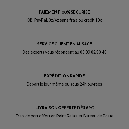
PAIEMENT 100% SÉCURISÉ
CB, PayPal, 3x/4x sans frais ou crédit 10x
SERVICE CLIENT EN ALSACE
Des experts vous répondent au 03 89 82 93 40
PARTIE CYCLE QUAD
AMORTISSEURS QUAD / SSV
EXPÉDITION RAPIDE
BIELLETTES DE DIRECTION
CÂBLE ACCÉLÉRATEUR / EMBRAYAGE / STARTER
Départ le jour même ou sous 24h ouvrées
COLONNE DE DIRECTION QUAD
KIT RECONDITIONNEMENT TRIANGLE
LEVIER DE FREIN ET D'EMBRAYAGE
ROTULE DE DIRECTION
ÉCHAPPEMENT CROSS ENDURO
ROTULE DE TRIANGLE
LIVRAISON OFFERTE DÈS 89€
SÉLECTEUR DE VITESSE
ACCESSOIRES ÉCHAPPEMENT
ÉCHAPPEMENT & SILENCIEUX AKRAPOVIC
Frais de port offert en Point Relais et Bureau de Poste
ÉCHAPPEMENT & SILENCIEUX FMF
PIÈCE MOTEUR
PIÈCES MOTEUR QUAD
ÉCHAPPEMENT & SILENCIEUX PRO CIRCUIT
BOUCHON D'HUILE
ARBRE A CAMES QAUD