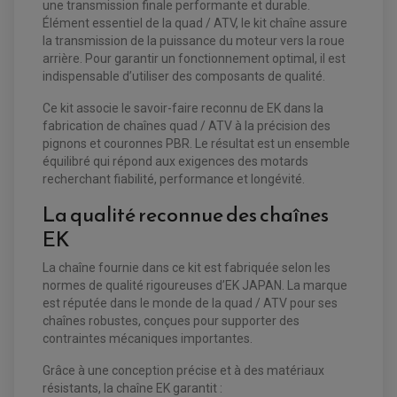
une transmission finale performante et durable.
Élément essentiel de la quad / ATV, le kit chaîne assure
la transmission de la puissance du moteur vers la roue
arrière. Pour garantir un fonctionnement optimal, il est
indispensable d’utiliser des composants de qualité.
Ce kit associe le savoir-faire reconnu de EK dans la
fabrication de chaînes quad / ATV à la précision des
pignons et couronnes PBR. Le résultat est un ensemble
équilibré qui répond aux exigences des motards
recherchant fiabilité, performance et longévité.
La qualité reconnue des chaînes
EK
La chaîne fournie dans ce kit est fabriquée selon les
EQUIPEMENT ELECTRIQUE QUAD / SSV
normes de qualité rigoureuses d’EK JAPAN. La marque
est réputée dans le monde de la quad / ATV pour ses
ACCESSOIRES ELECTRIQUE QUAD / SSV
BOITIER CDI QUAD ET SSV
chaînes robustes, conçues pour supporter des
CHARGEUR DE BATTERIE QUAD / SSV
contraintes mécaniques importantes.
COMPTEUR QUAD / SSV
CONTACTEUR A CLÉ QUAD
DÉMARREUR
Grâce à une conception précise et à des matériaux
ECLAIRAGE LED / HALOGÈNE
résistants, la chaîne EK garantit :
STATOR ET REDRESSEUR / REGULATEUR