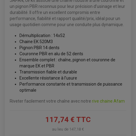
JAPAN, ce kit associe une chaîne robuste à une couronne et
ACCESSOIRES QUAD
un pignon PBR reconnus pour leur précision d’usinage et leur
ACCESSOIRES ANODISES POUR QUAD
durabilité. Il offre un excellent compromis entre
BOUCHON DE RÉSERVOIR QUAD
performance, fiabilité et rapport qualité/prix, idéal pour un
GUIDON QUAD
usage quotidien comme pour une conduite plus dynamique.
KIT DÉCO QUAD / SSV
KIT POIGNÉE DE GAZ QUAD
POIGNÉE QUAD
Démultiplication : 14x52
PROTÈGE-MAINS
Chaine EK 520M3
PONTETS / REHAUSSES DE GUIDON
Pignon PBR 14 dents
REPOSE PIED QUAD
Couronne PBR en alu de 52 dents
Ensemble complet : chaîne, pignon et couronne de
BAGAGERIE / TREUIL / ATTELAGE
marque EK et PBR
ÉQUIPEMENT ÉLECTRIQUE
COFFRE / TOP CASE QUAD
Transmission fiable et durable
ACCESSOIRES ÉLECTRIQUE ENDURO
TREUIL ET ATTELAGE QUAD-SSV
PLAQUE PHARE
Excellente résistance à l’usure
BAGAGERIE
COMPTEUR D'HEURE
Performance constante et transmission de puissance
BAGAGERIE SOUPLE
DÉMARREUR
ÉCHAPPEMENT QUAD
ACCESSOIRE GPS, SMARTPHONE
optimale
CONDENSATEUR
ÉCHAPPEMENT QUAD
SELLE CONFORT
BOBINE D'ALLUMAGE
SUPPORT TOP CASE
COUPE-CONTACT
Riveter facilement votre chaîne avec notre
rive chaine Afam
SUPPORT VALISE LATERAL
ENTRETIEN QUAD / SSV
TOP CASE ET VALISES
BATTERIE
TRANSMISSION
117,74 € TTC
BOUGIE QUAD
KIT CHAÎNE
ÉCHAPPEMENT MOTO
ÉCHAPEMENT SCOOTER
FILTRE A AIR BMC QUAD
GUIDE CHAÎNE
FILTRE A AIR QUAD
SILENCIEUX / ÉCHAPPEMENT MOTO
ÉCHAPPEMENT SCOOTER
au lieu de
147,18 €
PATIN DE BRAS OSCILLANT
FILTRE A HUILE QUAD
ACCESSOIRE ÉCHAPPEMENT
ROULETTE DE CHAÎNE