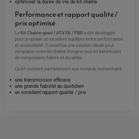
ARAIGNÉE / SUPPORT CARÉNAGE
optimiser la durée de vie du kit chaîne
PRODUIT D'ENTRETIEN SCOOTER
BULLE / PARE-BRISE
CÂBLE ACCÉLÉRATEUR
Performance et rapport qualité /
CABLE D'EMBRAYAGE
PARTIE CYCLE
KIT RABAISSEMENT MOTO
prix optimisé
BULLE / PARE-BRISE
KIT STREET BIKE
LEVIER DE FREIN
LEVIER DE FREIN
RÉTROVISEUR TYPE ORIGINE
Le
Kit Chaîne quad / ATV EK / PBR
a été développé
LEVIER D'EMBRAYAGE
OPTIQUE TYPE ORIGINE
pour proposer un excellent équilibre entre performance
PÉDALE DE FREIN
et accessibilité. Il constitue une solution idéale pour
PIÈCE MOTEUR
REPOSE PIED TYPE ORIGINE
remplacer votre kit chaîne d’origine tout en bénéficiant
RETROVISEUR MOTO TYPE ORIGINE
GALET DE VARIATEUR
SÉLECTEUR DE VITESSE
de composants fiables et durables.
COURROIE
VARIATEUR SCOOTER
POMPE A ESSENCE
Ce kit convient parfaitement aux motards recherchant :
une transmission efficace
une grande fiabilité au quotidien
un excellent rapport qualité / prix