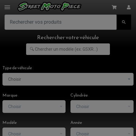

Rechercher votre véhicule
Type de véhicule
Choisir
Marque
Cylindrée
Choisir
Choisir
ACCESSOIRES MOTO
Modèle
Année
COMMANDE RECULE
CLIGNOTANT ADAPTABLE, UNIVERSEL
NOS MARQUES
EMBOUT DE GUIDON
Choisir
Choisir