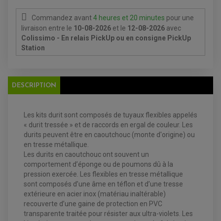
ANTIPARASITE NGK
BOUGIE NGK
Commandez avant
4 heures et 20 minutes
pour une
FILTRE A AIR
FILTRE A HUILE
livraison
entre le
10-08-2026
et le
12-08-2026
avec
FILTRE ET ACCESSOIRE ESSENCE
Colissimo - En relais PickUp ou en consigne PickUp
OUTILLAGE
Station
PRODUIT D'ENTRETIEN
DESCRIPTION
Les kits durit sont composés de tuyaux flexibles appelés
« durit tressée » et de raccords en ergal de couleur.
Les
durits peuvent être en caoutchouc (monte d'origine) ou
EQUIPEMENT ELECTRIQUE QUAD / SSV
en tresse métallique.
ACCESSOIRES ELECTRIQUE QUAD / SSV
Les durits en caoutchouc ont souvent un
BOITIER CDI QUAD ET SSV
comportement d’éponge ou de poumons dû à la
CHARGEUR DE BATTERIE QUAD / SSV
pression exercée.
Les flexibles en tresse métallique
COMPTEUR QUAD / SSV
CONTACTEUR A CLÉ QUAD
sont composés d’une âme en téflon et d’une tresse
DÉMARREUR
extérieure en acier inox (matériau inaltérable)
ECLAIRAGE LED / HALOGÈNE
recouverte d’une gaine de protection en PVC
STATOR ET REDRESSEUR / REGULATEUR
VENTILATEUR DE RADIATEUR
transparente traitée pour résister aux ultra-violets. Les