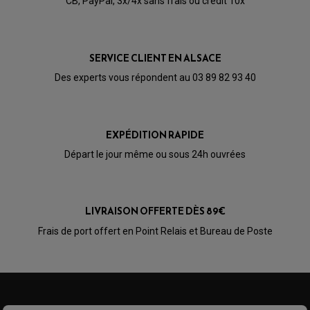
CB, PayPal, 3x/4x sans frais ou crédit 10x
CABLE D'EMBRAYAGE
PARTIE CYCLE
KIT RABAISSEMENT MOTO
BULLE / PARE-BRISE
KIT STREET BIKE
LEVIER DE FREIN
LEVIER DE FREIN
RÉTROVISEUR TYPE ORIGINE
LEVIER D'EMBRAYAGE
SERVICE CLIENT EN ALSACE
OPTIQUE TYPE ORIGINE
PÉDALE DE FREIN
Des experts vous répondent au 03 89 82 93 40
PIÈCE MOTEUR
REPOSE PIED TYPE ORIGINE
RETROVISEUR MOTO TYPE ORIGINE
GALET DE VARIATEUR
SÉLECTEUR DE VITESSE
COURROIE
VARIATEUR SCOOTER
POMPE A ESSENCE
EXPÉDITION RAPIDE
Départ le jour même ou sous 24h ouvrées
LIVRAISON OFFERTE DÈS 89€
Frais de port offert en Point Relais et Bureau de Poste