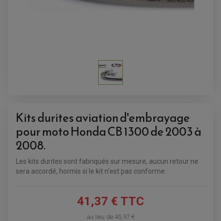
ACCESSOIRES QUAD
ACCESSOIRES ANODISES POUR QUAD
BOUCHON DE RÉSERVOIR QUAD
GUIDON QUAD
Kits durites aviation d'embrayage
KIT DÉCO QUAD / SSV
pour moto Honda CB 1300 de 2003 à
KIT POIGNÉE DE GAZ QUAD
POIGNÉE QUAD
2008.
PROTÈGE-MAINS
PONTETS / REHAUSSES DE GUIDON
REPOSE PIED QUAD
Les kits durites sont fabriqués sur mesure, aucun retour ne
sera accordé, hormis si le kit n'est pas conforme.
BAGAGERIE / TREUIL / ATTELAGE
ÉQUIPEMENT ÉLECTRIQUE
COFFRE / TOP CASE QUAD
ACCESSOIRES ÉLECTRIQUE ENDURO
TREUIL ET ATTELAGE QUAD-SSV
41,37 € TTC
PLAQUE PHARE
BAGAGERIE
COMPTEUR D'HEURE
BAGAGERIE SOUPLE
au lieu de
45,97 €
DÉMARREUR
ÉCHAPPEMENT QUAD