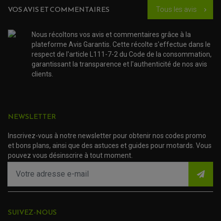
SUSPENSION
CHAMBRE A AIR
OUTILLAGE QUAD
VOS AVIS ET COMMENTAIRES
Tous les avis
chevron_right
NOS MARQUES
JOINT SPY
FOURCHE ET AMORTISSEUR
ACCESSOIRE SCOOTER APRILIA
PROTECTION MOTO
ACCESSOIRE SCOOTER BMW
Nous récoltons vos avis et commentaires grâce à la
COUVRE CARTER ET SLIDER
plateforme Avis Garantis. Cette récolte s'effectue dans le
ACCESSOIRE SCOOTER GILERA
PATINS DE PROTECTION TOP BLOCK
PATIN DE RECHANGE TOP BLOCK
respect de l'article L111-7-2 du Code de la consommation,
ACCESSOIRE SCOOTER HONDA
PROTECTION RADIATEUR
garantissant la transparence et l'authenticité de nos avis
ACCESSOIRE SCOOTER KYMCO
PROTECTION FOURCHE ET BRAS OSCILLANT
clients.
PROTECTION SILENCIEUX
ACCESSOIRE SCOOTER MBK
PROTECTION LEVIER
ACCESSOIRE SCOOTER PEUGEOT
TAMPONS ALLOY ULTIMA
ACCESSOIRE SCOOTER PIAGGIO
ACCESSOIRE SCOOTER SUZUKI
ROULEMENT MOTO
NEWSLETTER
ACCESSOIRE SCOOTER VESPA
ROULEMENT DE ROUE
ACCESSOIRE SCOOTER YAMAHA
ROULEMENT DE DIRECTION
Inscrivez-vous à notre newsletter pour obtenir nos codes promo
et bons plans, ainsi que des astuces et guides pour motards. Vous
TRANSMISSION
pouvez vous désinscrire à tout moment.
AMORTISSEUR DE COUPLE
EMBRAYAGE MOTO
KIT CHAÎNE MOTO
SUIVEZ-NOUS