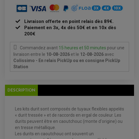
MAÎTRE CYLINDRE
ENTRETIEN MOTO
ATELIER, PADDOCK, STAND
ANTIPARASITE NGK
BOUGIE NGK
Livraison offerte en point relais dès 89€.
FILTRE A AIR
Paiement en 3x, 4x dès 50€ et en 10x dès
FILTRE A HUILE
FILTRE ET ACCESSOIRE ESSENCE
200€
OUTILLAGE
PRODUIT D'ENTRETIEN
Commandez avant
15 heures et 50 minutes
pour une
livraison
entre le
10-08-2026
et le
12-08-2026
avec
Colissimo - En relais PickUp ou en consigne PickUp
Station
DESCRIPTION
EQUIPEMENT ELECTRIQUE QUAD / SSV
Les kits durit sont composés de tuyaux flexibles appelés
ACCESSOIRES ELECTRIQUE QUAD / SSV
« durit tressée » et de raccords en ergal de couleur.
Les
BOITIER CDI QUAD ET SSV
durits peuvent être en caoutchouc (monte d'origine) ou
CHARGEUR DE BATTERIE QUAD / SSV
en tresse métallique.
COMPTEUR QUAD / SSV
CONTACTEUR A CLÉ QUAD
Les durits en caoutchouc ont souvent un
DÉMARREUR