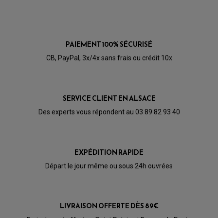
PARTIE CYCLE
ROULEMENT BRAS OSCILLANT
HUILE SCOOTER
ARAIGNÉE / SUPPORT CARÉNAGE
PRODUIT D'ENTRETIEN SCOOTER
BULLE / PARE-BRISE
CÂBLE ACCÉLÉRATEUR
CABLE D'EMBRAYAGE
PARTIE CYCLE
KIT RABAISSEMENT MOTO
PAIEMENT 100% SÉCURISÉ
BULLE / PARE-BRISE
KIT STREET BIKE
LEVIER DE FREIN
LEVIER DE FREIN
CB, PayPal, 3x/4x sans frais ou crédit 10x
RÉTROVISEUR TYPE ORIGINE
LEVIER D'EMBRAYAGE
OPTIQUE TYPE ORIGINE
PÉDALE DE FREIN
PIÈCE MOTEUR
REPOSE PIED TYPE ORIGINE
RETROVISEUR MOTO TYPE ORIGINE
GALET DE VARIATEUR
SERVICE CLIENT EN ALSACE
SÉLECTEUR DE VITESSE
COURROIE
VARIATEUR SCOOTER
Des experts vous répondent au 03 89 82 93 40
POMPE A ESSENCE
EXPÉDITION RAPIDE
Départ le jour même ou sous 24h ouvrées
LIVRAISON OFFERTE DÈS 89€