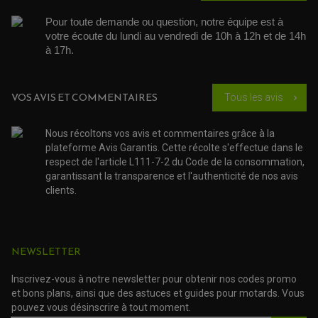
POMPE A ESSENCE
POIGNÉE
PIPE D'ADMISSION
GUIDON CROSS ET ENDURO
Pour toute demande ou question, notre équipe est à 
OUTILLAGE ET ACCESSOIRES ATELIER
DEMI COCOTTE
votre écoute du lundi au vendredi de 10h à 12h et de 14h 
QUAD
PNEUMATIQUE
à 17h. 
ACCESSOIRE ATELIER QUAD
SUSPENSION
CHAMBRE A AIR
OUTILLAGE QUAD
NOS MARQUES
JOINT SPY
FOURCHE ET AMORTISSEUR
ACCESSOIRE SCOOTER APRILIA
VOS AVIS ET COMMENTAIRES
PROTECTION MOTO
Tous les avis
chevron_right
ACCESSOIRE SCOOTER BMW
COUVRE CARTER ET SLIDER
ACCESSOIRE SCOOTER GILERA
PATINS DE PROTECTION TOP BLOCK
Nous récoltons vos avis et commentaires grâce à la
PATIN DE RECHANGE TOP BLOCK
ACCESSOIRE SCOOTER HONDA
PROTECTION RADIATEUR
plateforme Avis Garantis. Cette récolte s'effectue dans le
ACCESSOIRE SCOOTER KYMCO
PROTECTION FOURCHE ET BRAS OSCILLANT
respect de l'article L111-7-2 du Code de la consommation,
PROTECTION SILENCIEUX
ACCESSOIRE SCOOTER MBK
garantissant la transparence et l'authenticité de nos avis
PROTECTION LEVIER
ACCESSOIRE SCOOTER PEUGEOT
TAMPONS ALLOY ULTIMA
clients.
ACCESSOIRE SCOOTER PIAGGIO
ACCESSOIRE SCOOTER SUZUKI
ROULEMENT MOTO
ACCESSOIRE SCOOTER VESPA
ROULEMENT DE ROUE
ACCESSOIRE SCOOTER YAMAHA
ROULEMENT DE DIRECTION
NEWSLETTER
TRANSMISSION
Inscrivez-vous à notre newsletter pour obtenir nos codes promo
AMORTISSEUR DE COUPLE
et bons plans, ainsi que des astuces et guides pour motards. Vous
EMBRAYAGE MOTO
pouvez vous désinscrire à tout moment.
KIT CHAÎNE MOTO