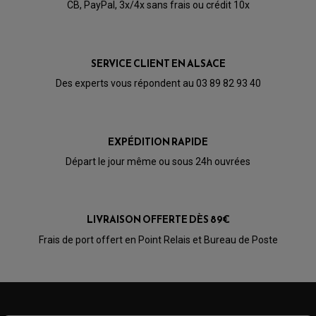
CB, PayPal, 3x/4x sans frais ou crédit 10x
SERVICE CLIENT EN ALSACE
Des experts vous répondent au 03 89 82 93 40
EXPÉDITION RAPIDE
Départ le jour même ou sous 24h ouvrées
LIVRAISON OFFERTE DÈS 89€
PARTIE CYCLE QUAD
Frais de port offert en Point Relais et Bureau de Poste
AMORTISSEURS QUAD / SSV
BIELLETTES DE DIRECTION
CÂBLE ACCÉLÉRATEUR / EMBRAYAGE / STARTER
COLONNE DE DIRECTION QUAD
KIT RECONDITIONNEMENT TRIANGLE
LEVIER DE FREIN ET D'EMBRAYAGE
ROTULE DE DIRECTION