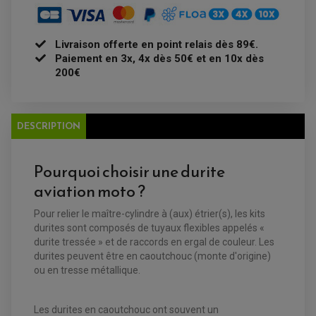
FEUX ADDITIONNELS
FREINAGE
KIT RECONDITIONNEMENT DEMARREUR
DISQUE DE FREIN AVANT
POMPE A ESSENCE
ACCESSOIRE + VISSERIE FREINAGE
REDRESSEUR / REGULATEUR
DISQUE DE FREIN ARRIERE
Livraison offerte en point relais dès 89€.
STATOR
PLAQUETTE DE FREIN AVANT
Paiement en 3x, 4x dès 50€ et en 10x dès
PLAQUETTE DE FREIN ARRIERE
200€
MAÎTRE CYLINDRE
ENTRETIEN MOTO
ATELIER, PADDOCK, STAND
ANTIPARASITE NGK
BOUGIE NGK
FILTRE A AIR
DESCRIPTION
FILTRE A HUILE
FILTRE ET ACCESSOIRE ESSENCE
OUTILLAGE
Pourquoi choisir une durite
PRODUIT D'ENTRETIEN
aviation moto ?
Pour relier le maître-cylindre à (aux) étrier(s), les kits
durites sont composés de tuyaux flexibles appelés «
durite tressée » et de raccords en ergal de couleur. Les
durites peuvent être en caoutchouc (monte d'origine)
ou en tresse métallique.
Les durites en caoutchouc ont souvent un