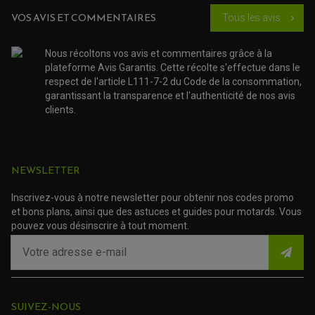
ACCESSOIRE SCOOTER KYMCO
PROTECTION FOURCHE ET BRAS OSCILLANT
PROTECTION SILENCIEUX
VOS AVIS ET COMMENTAIRES
ACCESSOIRE SCOOTER MBK
Tous les avis
chevron_right
PROTECTION LEVIER
ACCESSOIRE SCOOTER PEUGEOT
TAMPONS ALLOY ULTIMA
ACCESSOIRE SCOOTER PIAGGIO
Nous récoltons vos avis et commentaires grâce à la
ACCESSOIRE SCOOTER SUZUKI
ROULEMENT MOTO
plateforme Avis Garantis. Cette récolte s'effectue dans le
ACCESSOIRE SCOOTER VESPA
respect de l'article L111-7-2 du Code de la consommation,
ROULEMENT DE ROUE
ACCESSOIRE SCOOTER YAMAHA
ROULEMENT DE DIRECTION
garantissant la transparence et l'authenticité de nos avis
clients.
TRANSMISSION
AMORTISSEUR DE COUPLE
EMBRAYAGE MOTO
KIT CHAÎNE MOTO
NEWSLETTER
Inscrivez-vous à notre newsletter pour obtenir nos codes promo
et bons plans, ainsi que des astuces et guides pour motards. Vous
pouvez vous désinscrire à tout moment.
SUIVEZ-NOUS