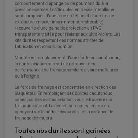
comportement d’éponge ou de poumons dû à la
pression exercée. Les flexibles en tresse métallique
sont composés d’une âme en téflon et d’une tresse
EQUIPEMENT ELECTRIQUE QUAD / SSV
extérieure en acier inox (matériau inaltérable)
ACCESSOIRES ELECTRIQUE QUAD / SSV
recouverte d’une gaine de protection en PVC
BOITIER CDI QUAD ET SSV
transparente traitée pour résister aux ultra-violets. Les
CHARGEUR DE BATTERIE QUAD / SSV
kits durites respectent des normes strictes de
COMPTEUR QUAD / SSV
CONTACTEUR A CLÉ QUAD
fabrication et d’homologation.
DÉMARREUR
ECLAIRAGE LED / HALOGÈNE
Montée en remplacement d'une durite en caoutchouc,
STATOR ET REDRESSEUR / REGULATEUR
la durite aviation permet de retrouver des
VENTILATEUR DE RADIATEUR
performances de freinage similaires, voire meilleures
qu'à l'origine.
EQUIPEMENT FREINAGE QUAD / SSV
PNEUMATIQUE
DISQUE DE FREIN QUAD / SSV
La force de freinage est concentrée en direction des
KIT DURITE DE FREIN QUAD
MOUSSE
plaquettes. En remplaçant des durites caoutchouc
KIT REPARATION MAÎTRE CYLINDRE QUAD / SSV
CHAMBRE À AIR
PLAQUETTES DE FREIN QUAD / SSV
usées par des durites aviation, vous retrouverez un
freinage optimal. La sensation « spongieuse » en
EQUIPEMENT FREINAGE MOTO CROSS ET
appuyant sur la pédale disparaîtra et la distance de
HUILE ET PRODUIT D'ENTRETIEN QUAD
FREINAGE
ENDURO
freinage diminuera.
HUILE POUR QUAD
ACCESSOIRE + VISSERIE FREINAGE
ACCESSOIRES FREINAGE
PRODUIT D'ENTRETIEN QUAD
DISQUE DE FREIN
DISQUE DE FREIN AVANT
Toutes nos durites sont gainées
PLAQUETTE DE FREIN
DISQUE DE FREIN ARRIÈRE
KIT DURITE DE FREIN
PLAQUETTE DE FREIN
JANTES / ACCESSOIRES QUAD ET SSV