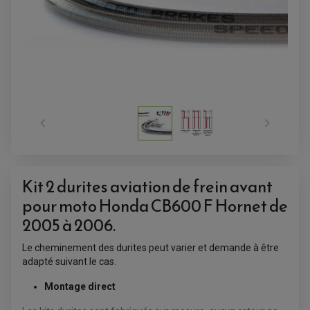


Kit 2 durites aviation de frein avant
pour moto Honda CB600 F Hornet de
ACCESSOIRES QUAD
2005 à 2006.
ACCESSOIRES ANODISES POUR QUAD
BOUCHON DE RÉSERVOIR QUAD
Le cheminement des durites peut varier et demande à être
GUIDON QUAD
adapté suivant le cas.
KIT DÉCO QUAD / SSV
KIT POIGNÉE DE GAZ QUAD
POIGNÉE QUAD
Montage direct
PROTÈGE-MAINS
PONTETS / REHAUSSES DE GUIDON