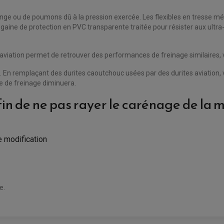
e ou de poumons dû à la pression exercée. Les flexibles en tresse mé
 gaine de protection en PVC transparente traitée pour résister aux ultra-
iation permet de retrouver des performances de freinage similaires, voi
. En remplaçant des durites caoutchouc usées par des durites aviation, 
ce de freinage diminuera.
fin de ne pas rayer le carénage de la 
e modification
e.