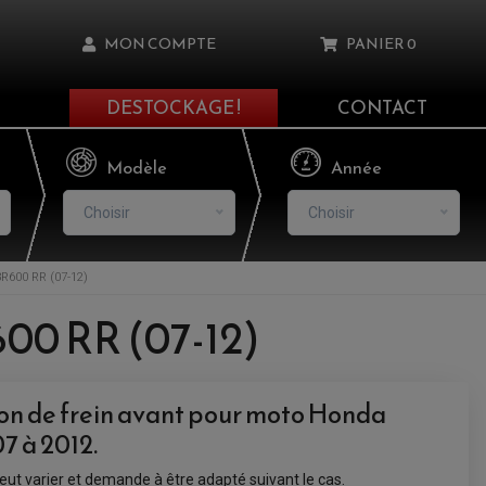
MON COMPTE
PANIER
0
DESTOCKAGE !
CONTACT
Il n'y a aucun produit dans votre panier
Modèle
Année
Choisir
Choisir
600 RR (07-12)
asse oublié ?
600 RR (07-12)
NNEXION
tion de frein avant pour moto Honda
NSCRIRE
 à 2012.
ut varier et demande à être adapté suivant le cas.