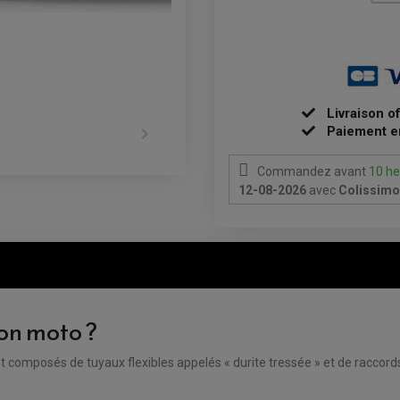
Livraison o

Paiement e
Commandez avant
10 he
12-08-2026
avec
Colissimo 
ion moto ?
s sont composés de tuyaux flexibles appelés « durite tressée » et de racco