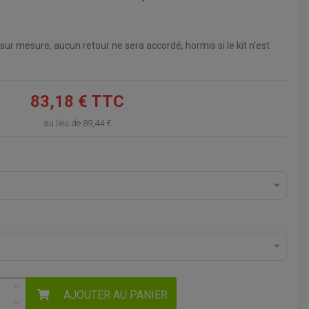
VOIR LE PANIER
 sur mesure, aucun retour ne sera accordé, hormis si le kit n'est
83,18 € TTC
au lieu de
89,44 €
AJOUTER AU PANIER