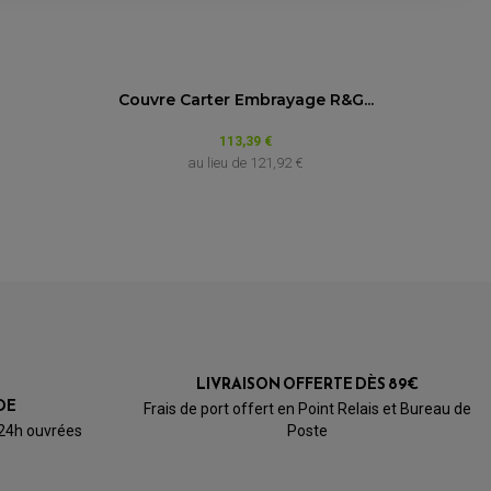
Couvre Carter Embrayage R&G...
113,39 €
au lieu de
121,92 €
LIVRAISON OFFERTE DÈS 89€
DE
Frais de port offert en Point Relais et Bureau de
 24h ouvrées
Poste