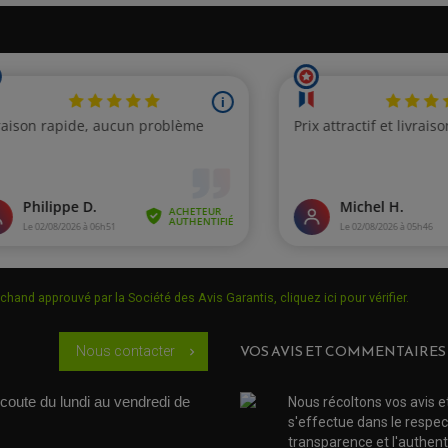
chand approuvé par la Société des Avis Garantis,
cliquez ici pour vérifier
.
VOS AVIS ET COMMENTAIRES
Nous contacter
chevron_right
coute du lundi au vendredi de 
Nous récoltons vos avis e
s'effectue dans le respec
transparence et l'authenti