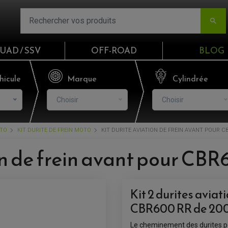

UAD / SSV
OFF-ROAD
BLOG
Email
hicule
Marque
Cylindrée
Choisir
Choisir
Mot de passe
OTO
KIT DURITE DE FREIN MOTO
KIT DURITE AVIATION DE FREIN AVANT POUR CBR
Mot de p
on de frein avant pour CBR
CO
Kit 2 durites avia
S'I
CBR600 RR de 2007
Le cheminement des durites pe