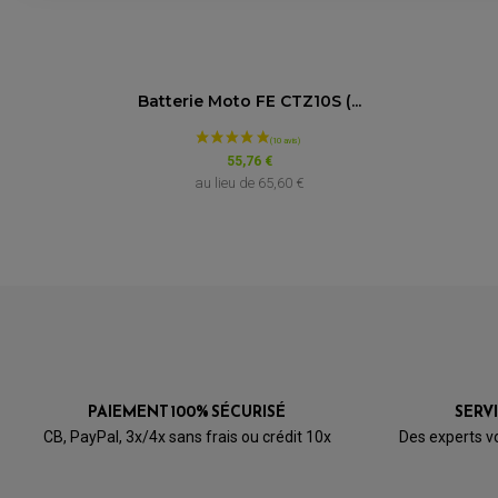
Batterie Moto FE CTZ10S (...
55,76 €
au lieu de
65,60 €
PAIEMENT 100% SÉCURISÉ
SERV
CB, PayPal, 3x/4x sans frais ou crédit 10x
Des experts v